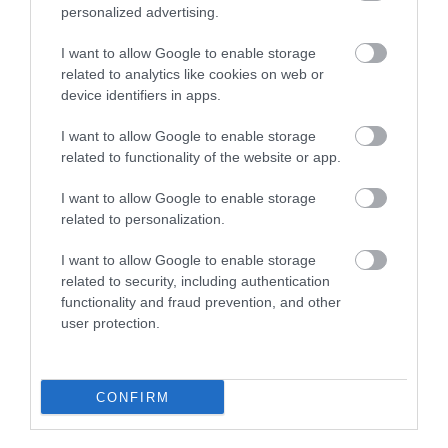
personalized advertising.
I want to allow Google to enable storage
related to analytics like cookies on web or
device identifiers in apps.
I want to allow Google to enable storage
related to functionality of the website or app.
I want to allow Google to enable storage
related to personalization.
I want to allow Google to enable storage
related to security, including authentication
functionality and fraud prevention, and other
user protection.
KÖRNYEZETVÉDELEM
Mit kezdjünk egy 50 ezer forintos védett állattal,
ha túl sokat rágcsál?
CONFIRM
Védelem alatt álló területeken is pusztítanak a hazánkba az