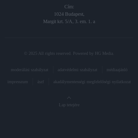
Cím:
1024 Budapest,
Margit krt. 5/A, 3. em. 1. a
© 2025 All rights reserved. Powered by
HG Media
.
moderálási szabályzat
adatvédelmi szabályzat
médiaajánló
impresszum
ászf
akadálymentességi megfelelőségi nyilatkozat
Lap tetejére