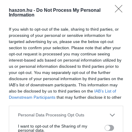
haszon.hu -
Do Not Process My Personal
Information
If you wish to opt-out of the sale, sharing to third parties, or
processing of your personal or sensitive information for
targeted advertising by us, please use the below opt-out
INNOVÁCIÓ
section to confirm your selection. Please note that after your
Rántás liszt nélkül: 5 növényi sűrítő a konyhában
opt-out request is processed you may continue seeing
interest-based ads based on personal information utilized by
Bár a magyar konyhában hagyományosan liszt alapú rántással és
us or personal information disclosed to third parties prior to
your opt-out. You may separately opt-out of the further
habarással, esetleg kukoricakeményítővel sűrítjük az ételeket,
disclosure of your personal information by third parties on the
ezeket ma már kevésbé ismert, de sokszor egészségesebb növényi
IAB’s list of downstream participants. This information may
alapú…
also be disclosed by us to third parties on the
IAB’s List of
Downstream Participants
that may further disclose it to other
third parties.
Please note that this website/app uses one or more Google
Personal Data Processing Opt Outs
services and may gather and store information including but
not limited to your visit or usage behaviour. You may click to
I want to opt-out of the Sharing of my
personal data.