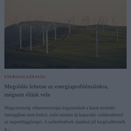
ENERGIAGAZDASÁG
Megoldás lehetne az energiaproblémáinkra,
mégsem élünk vele
Magyarország villamosenergia-fogyasztását a hazai termelés
önmagában nem fedezi, ezért minden új kapacitás csökkenthetné
az importfüggőséget. A szélerőművek ráadásul jól kiegészíthetnék
a…