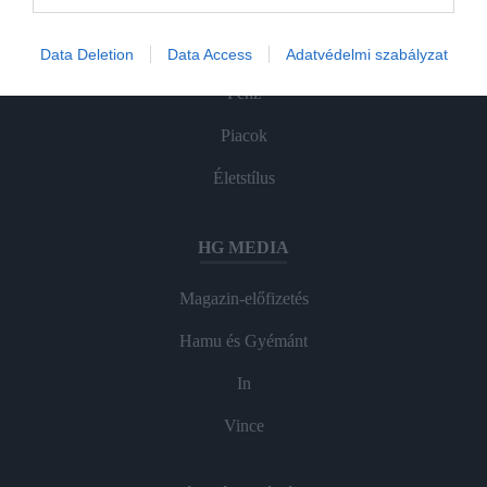
Agrár
Data Deletion
Data Access
Adatvédelmi szabályzat
Pénz
Piacok
Életstílus
HG MEDIA
Magazin-előfizetés
Hamu és Gyémánt
In
Vince