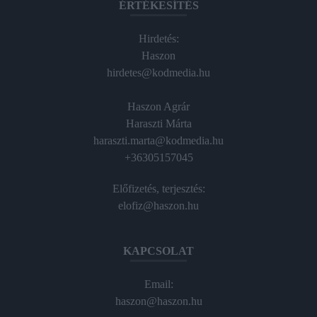
ÉRTÉKESÍTÉS
Hirdetés:
Haszon
hirdetes@kodmedia.hu
Haszon Agrár
Haraszti Márta
haraszti.marta@kodmedia.hu
+36305157045
Előfizetés, terjesztés:
elofiz@haszon.hu
KAPCSOLAT
Email:
haszon@haszon.hu