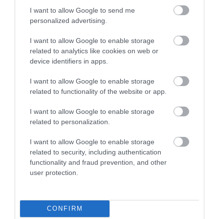
KÖRNYEZETVÉDELEM
I want to allow Google to send me
Ki nyerne a kávébab nélküli kávéval? Itt a válasz
personalized advertising.
Az Atomo Coffee nevű startup a kávébab nélküli kávé ötletével
I want to allow Google to enable storage
related to analytics like cookies on web or
rukkolt elő, a kezdeményezésnek a tengerentúlon egyre több
device identifiers in apps.
támogatója van. A cél az erdőirtások lassítása, megfékezése.
I want to allow Google to enable storage
related to functionality of the website or app.
I want to allow Google to enable storage
related to personalization.
I want to allow Google to enable storage
related to security, including authentication
functionality and fraud prevention, and other
user protection.
CONFIRM
ROVATOK