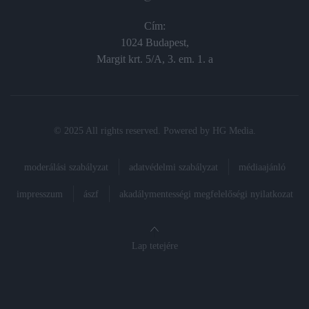
Cím:
1024 Budapest,
Margit krt. 5/A, 3. em. 1. a
© 2025 All rights reserved. Powered by
HG Media
.
moderálási szabályzat
adatvédelmi szabályzat
médiaajánló
impresszum
ászf
akadálymentességi megfelelőségi nyilatkozat
Lap tetejére