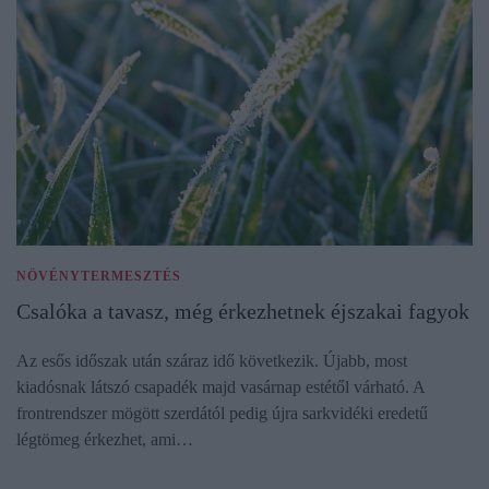
NÖVÉNYTERMESZTÉS
Csalóka a tavasz, még érkezhetnek éjszakai fagyok
Az esős időszak után száraz idő következik. Újabb, most
kiadósnak látszó csapadék majd vasárnap estétől várható. A
frontrendszer mögött szerdától pedig újra sarkvidéki eredetű
légtömeg érkezhet, ami…