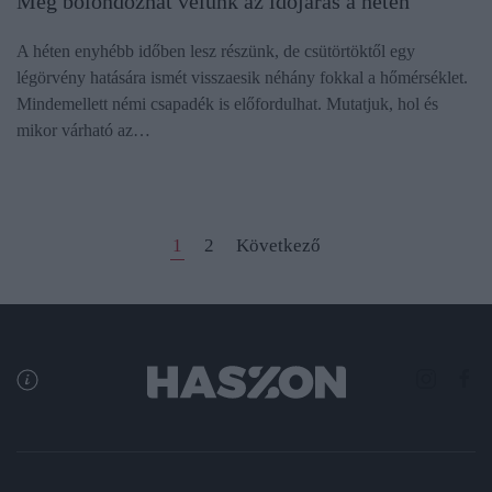
Még bolondozhat velünk az időjárás a héten
A héten enyhébb időben lesz részünk, de csütörtöktől egy
légörvény hatására ismét visszaesik néhány fokkal a hőmérséklet.
Mindemellett némi csapadék is előfordulhat. Mutatjuk, hol és
mikor várható az…
1
2
Következő