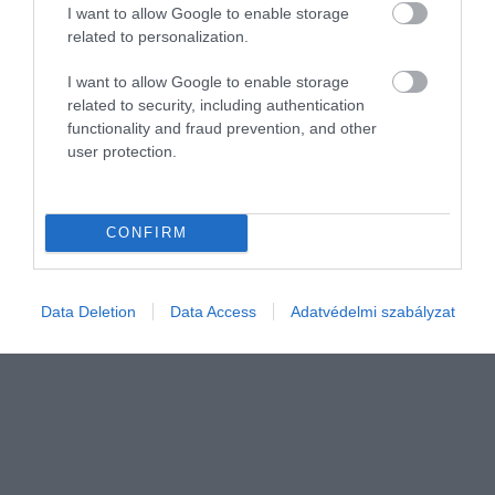
I want to allow Google to enable storage
related to personalization.
I want to allow Google to enable storage
related to security, including authentication
functionality and fraud prevention, and other
user protection.
BANK
Összehúzta magát a forint a hidegben
CONFIRM
Gyengült kedden a forint a főbb devizákkal szemben a kora
reggeli jegyzéséhez képest a bankközi piacon.
Data Deletion
Data Access
Adatvédelmi szabályzat