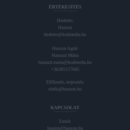
ÉRTÉKESÍTÉS
Hirdetés:
Haszon
hirdetes@kodmedia.hu
Haszon Agrár
Haraszti Márta
haraszti.marta@kodmedia.hu
+36305157045
Előfizetés, terjesztés:
elofiz@haszon.hu
KAPCSOLAT
Email:
haszon@haszon.hu