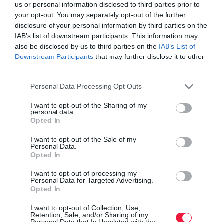
us or personal information disclosed to third parties prior to
your opt-out. You may separately opt-out of the further
disclosure of your personal information by third parties on the
IAB’s list of downstream participants. This information may
also be disclosed by us to third parties on the
IAB’s List of
Downstream Participants
that may further disclose it to other
third parties.
Please note that this website/app uses one or more Google
Personal Data Processing Opt Outs
services and may gather and store information including but
not limited to your visit or usage behaviour. You may click to
I want to opt-out of the Sharing of my
personal data.
grant or deny consent to Google and its third-party tags to
Opted In
use your data for below specified purposes in below Google
consent section.
I want to opt-out of the Sale of my
INNOVÁCIÓ
Personal Data.
Ezeket a gyógynövényeket szerezheted be
Opted In
áprilisban frissen
I want to opt-out of processing my
Personal Data for Targeted Advertising.
Opted In
Elkezdődött a gyógynövényszezon Magyarországon. Sorolunk
hat gyógynövényt, amelyek frissen szedhetők ezekben a
I want to opt-out of Collection, Use,
Retention, Sale, and/or Sharing of my
napokban, valamint segíthetnek egyes egészségügyi problémák
Personal Data that Is Unrelated with the