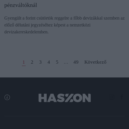
pénzváltóknál
Gyengült a forint csütörtök reggelre a főbb devizákkal szemben az
előző délutáni jegyzéséhez képest a nemzetközi
devizakereskedelemben.
1
2
3
4
5
49
Következő
…