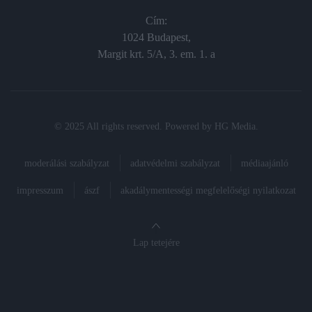
Cím:
1024 Budapest,
Margit krt. 5/A, 3. em. 1. a
© 2025 All rights reserved. Powered by
HG Media
.
moderálási szabályzat
adatvédelmi szabályzat
médiaajánló
impresszum
ászf
akadálymentességi megfelelőségi nyilatkozat
Lap tetejére