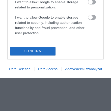
I want to allow Google to enable storage
related to personalization.
I want to allow Google to enable storage
related to security, including authentication
functionality and fraud prevention, and other
user protection.
FORINT
Ma vennél eurót a pénzváltóknál a nyaralásra? Így
számolj
CONFIRM
Gyengült a forint kedd reggel a főbb devizákkal szemben hétfő
estéhez képest a nemzetközi devizakereskedelemben.
Data Deletion
Data Access
Adatvédelmi szabályzat