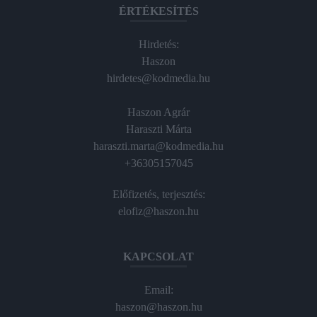
ÉRTÉKESÍTÉS
Hirdetés:
Haszon
hirdetes@kodmedia.hu
Haszon Agrár
Haraszti Márta
haraszti.marta@kodmedia.hu
+36305157045
Előfizetés, terjesztés:
elofiz@haszon.hu
KAPCSOLAT
Email:
haszon@haszon.hu