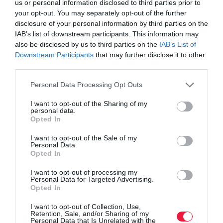
us or personal information disclosed to third parties prior to
your opt-out. You may separately opt-out of the further
disclosure of your personal information by third parties on the
IAB’s list of downstream participants. This information may
also be disclosed by us to third parties on the
IAB’s List of
Downstream Participants
that may further disclose it to other
third parties.
Please note that this website/app uses one or more Google
Personal Data Processing Opt Outs
services and may gather and store information including but
not limited to your visit or usage behaviour. You may click to
I want to opt-out of the Sharing of my
personal data.
grant or deny consent to Google and its third-party tags to
Opted In
use your data for below specified purposes in below Google
consent section.
I want to opt-out of the Sale of my
FORINT
Personal Data.
Opted In
Így kalkulálj, ha ma vennél eurót a pénzváltóknál
I want to opt-out of processing my
Personal Data for Targeted Advertising.
Gyengült reggelre a forint a főbb devizákkal szemben a szerda
Opted In
délutáni jegyzéséhez képest a nemzetközi
devizakereskedelemben. Ha ma vennél például eurót
I want to opt-out of Collection, Use,
Retention, Sale, and/or Sharing of my
vésztartaléknak, dugipénznek a külföldi…
Personal Data that Is Unrelated with the