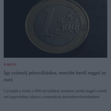
FORINT
Így számolj pénzváltáskor, ennyibe kerül reggel az
euró
Gyengült a forint a főbb devizákkal szemben szerda reggel a kedd
esti jegyzéséhez képest a nemzetközi devizakereskedelemben.