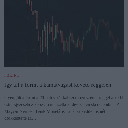
FORINT
Így áll a forint a kamatvágást követő reggelen
Gyengült a forint a főbb devizákkal szemben szerda reggel a kedd
esti jegyzéséhez képest a nemzetközi devizakereskedelemben. A
Magyar Nemzeti Bank Monetáris Tanácsa kedden ismét
csökkentette az…