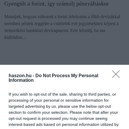
Gyengült a forint, így számolj pénzváltáskor
Mutatjuk, hogyan változott a forint árfolyama a főbb devizákkal
szemben péntek reggelre a csütörtök esti jegyzésekhez képest a
nemzetközi bankközi devizapiacon. Erre készülj, ha ma
külföldön…
haszon.hu -
Do Not Process My Personal
Information
If you wish to opt-out of the sale, sharing to third parties, or
processing of your personal or sensitive information for
targeted advertising by us, please use the below opt-out
section to confirm your selection. Please note that after your
opt-out request is processed you may continue seeing
interest-based ads based on personal information utilized by