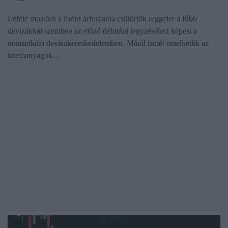
Lefelé mozdult a forint árfolyama csütörtök reggelre a főbb
devizákkal szemben az előző délutáni jegyzéséhez képest a
nemzetközi devizakereskedelemben. Mától ismét emelkedik az
üzemanyagok…