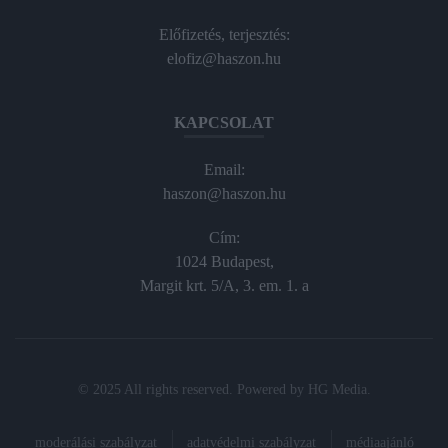
Előfizetés, terjesztés:
elofiz@haszon.hu
KAPCSOLAT
Email:
haszon@haszon.hu
Cím:
1024 Budapest,
Margit krt. 5/A, 3. em. 1. a
© 2025 All rights reserved. Powered by
HG Media
.
moderálási szabályzat
adatvédelmi szabályzat
médiaajánló