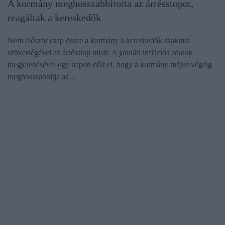
A kormány meghosszabbította az árrésstopot,
reagáltak a kereskedők
Nem először csap össze a kormány a kereskedők szakmai
szövetségével az árrésstop miatt. A januári inflációs adatok
megjelenésével egy napon dőlt el, hogy a kormány május végéig
meghosszabbítja az…