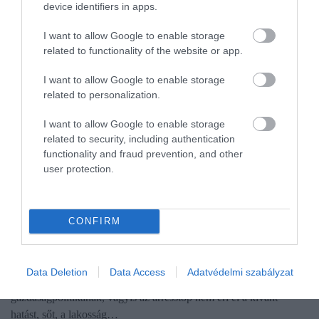
device identifiers in apps.
I want to allow Google to enable storage
related to functionality of the website or app.
I want to allow Google to enable storage
related to personalization.
I want to allow Google to enable storage
related to security, including authentication
functionality and fraud prevention, and other
user protection.
KERESKEDELEM
Kormánykritikus eredmények a kereskedők által
CONFIRM
rendelt kutatásban
A lakosság háromnegyede szerint emelkednek az élelmiszerárak
Data Deletion
Data Access
Adatvédelmi szabályzat
Magyarországon, és ebben meghatározó szerepe van a
gazdaságpolitikának, vagyis az árrésstop nem éri el a kívánt
hatást, sőt, a lakosság…