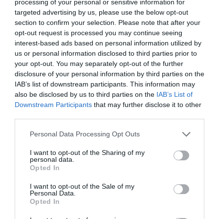
processing of your personal or sensitive information for
targeted advertising by us, please use the below opt-out
section to confirm your selection. Please note that after your
opt-out request is processed you may continue seeing
interest-based ads based on personal information utilized by
us or personal information disclosed to third parties prior to
your opt-out. You may separately opt-out of the further
disclosure of your personal information by third parties on the
IAB’s list of downstream participants. This information may
also be disclosed by us to third parties on the
IAB’s List of
Downstream Participants
that may further disclose it to other
third parties.
Please note that this website/app uses one or more Google
Personal Data Processing Opt Outs
services and may gather and store information including but
not limited to your visit or usage behaviour. You may click to
I want to opt-out of the Sharing of my
personal data.
grant or deny consent to Google and its third-party tags to
Opted In
use your data for below specified purposes in below Google
consent section.
I want to opt-out of the Sale of my
Personal Data.
ÁRRÉSSTOP
Opted In
Bevált-e az árrésstop? Itt a válasz!