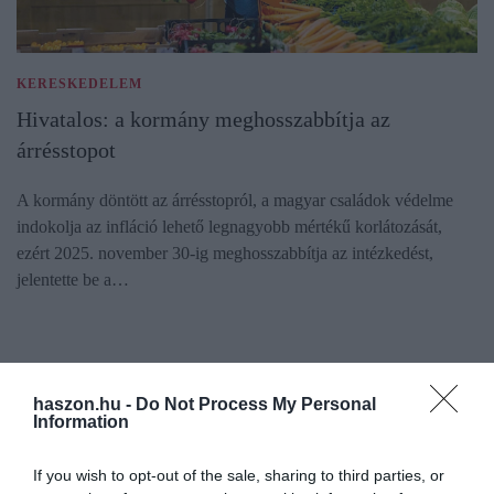
KERESKEDELEM
Hivatalos: a kormány meghosszabbítja az
árrésstopot
A kormány döntött az árrésstopról, a magyar családok védelme
indokolja az infláció lehető legnagyobb mértékű korlátozását,
ezért 2025. november 30-ig meghosszabbítja az intézkedést,
jelentette be a…
haszon.hu -
Do Not Process My Personal
Information
If you wish to opt-out of the sale, sharing to third parties, or