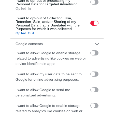
I want to opt-out of processing my
Personal Data for Targeted Advertising.
Opted In
Az élelmiszerek átlagos árszintje idén április óta lassan, de
folyamatosan emelkedik, miután az árrésstop hatására akkor havi
I want to opt-out of Collection, Use,
Retention, Sale, and/or Sharing of my
szinten több mint egy százalékkal csökkent. A drágulás azonban
Personal Data that Is Unrelated with the
továbbra…
Purposes for which it was collected.
Opted Out
Google consents
I want to allow Google to enable storage
related to advertising like cookies on web or
device identifiers in apps.
I want to allow my user data to be sent to
Google for online advertising purposes.
I want to allow Google to send me
personalized advertising.
I want to allow Google to enable storage
related to analytics like cookies on web or