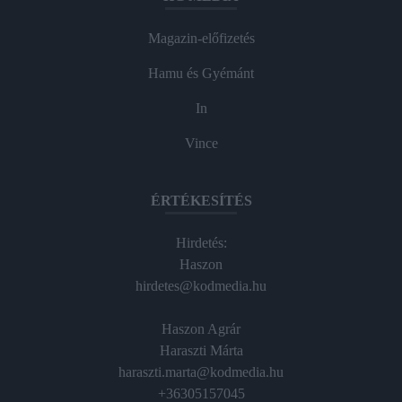
Magazin-előfizetés
Hamu és Gyémánt
In
Vince
ÉRTÉKESÍTÉS
Hirdetés:
Haszon
hirdetes@kodmedia.hu
Haszon Agrár
Haraszti Márta
haraszti.marta@kodmedia.hu
+36305157045