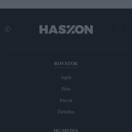
ROVATOK
Agrár
Pénz
Piacok
Életstílus
HG MEDIA