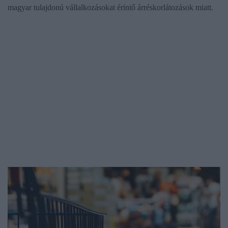
magyar tulajdonú vállalkozásokat érintő árréskorlátozások miatt.