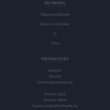
HG MEDIA
Magazin-előfizetés
Hamu és Gyémánt
In
Vince
ÉRTÉKESÍTÉS
Hirdetés:
Haszon
hirdetes@kodmedia.hu
Haszon Agrár
Haraszti Márta
haraszti.marta@kodmedia.hu