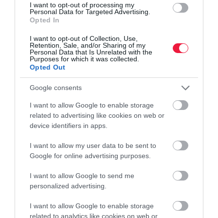
I want to opt-out of processing my
nálad ahhoz, hogy készpénzt vegyél fel bankjegykiadó
Personal Data for Targeted Advertising.
Opted In
automatából. A legtöbb ATM-nél ez lehetséges digitalizált
bankkártyával. Mi is ez és…
I want to opt-out of Collection, Use,
Retention, Sale, and/or Sharing of my
Personal Data that Is Unrelated with the
Purposes for which it was collected.
Opted Out
Google consents
I want to allow Google to enable storage
related to advertising like cookies on web or
device identifiers in apps.
I want to allow my user data to be sent to
Google for online advertising purposes.
I want to allow Google to send me
personalized advertising.
I want to allow Google to enable storage
related to analytics like cookies on web or