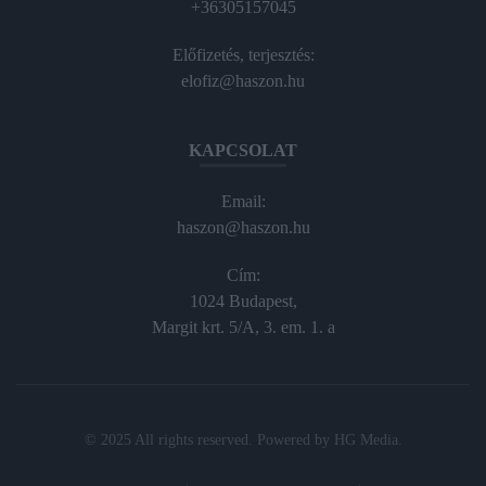
+36305157045
Előfizetés, terjesztés:
elofiz@haszon.hu
KAPCSOLAT
Email:
haszon@haszon.hu
Cím:
1024 Budapest,
Margit krt. 5/A, 3. em. 1. a
© 2025 All rights reserved. Powered by
HG Media
.