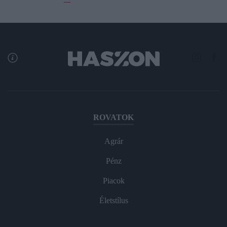
ROVATOK
Agrár
Pénz
Piacok
Életstílus