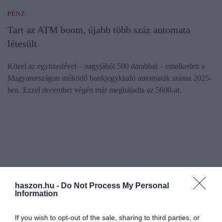
PÉNZ
Tart az ATM boom, újabb több száz automata
létesült
Közel az egytizedével – nagyjából 500 darabbal – emelkedett a
Magyarországon működő bankjegykiadó automaták száma 2025-
ben. Ezzel december végén már meghaladta az 5600-at.
haszon.hu -
Do Not Process My Personal
Information
If you wish to opt-out of the sale, sharing to third parties, or