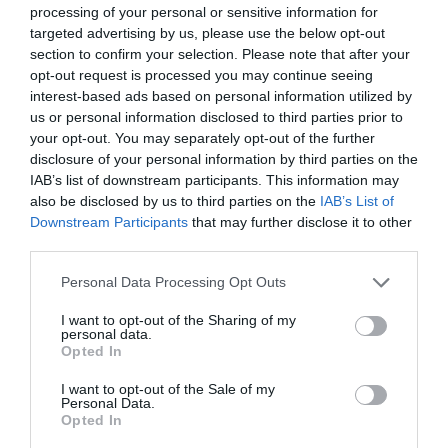
processing of your personal or sensitive information for
targeted advertising by us, please use the below opt-out
section to confirm your selection. Please note that after your
opt-out request is processed you may continue seeing
interest-based ads based on personal information utilized by
us or personal information disclosed to third parties prior to
your opt-out. You may separately opt-out of the further
disclosure of your personal information by third parties on the
IAB’s list of downstream participants. This information may
also be disclosed by us to third parties on the
IAB’s List of
Downstream Participants
that may further disclose it to other
third parties.
Please note that this website/app uses one or more Google
Personal Data Processing Opt Outs
services and may gather and store information including but
not limited to your visit or usage behaviour. You may click to
I want to opt-out of the Sharing of my
personal data.
PÉNZ
grant or deny consent to Google and its third-party tags to
Opted In
use your data for below specified purposes in below Google
Így vehetsz fel készpénzt digitalizált
consent section.
I want to opt-out of the Sale of my
bankkártyával
Personal Data.
Opted In
Már nem feltétlenül szükséges, hogy fizikai bankkártya legyen