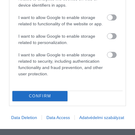
device identifiers in apps.
I want to allow Google to enable storage
related to functionality of the website or app.
I want to allow Google to enable storage
related to personalization.
I want to allow Google to enable storage
related to security, including authentication
PÉNZ
functionality and fraud prevention, and other
user protection.
Így bukja el sok revolutos az ingyenes
készpénzfelvételt
CONFIRM
A Revolut számlák mindegyikével lehet valamekkora összeget
ingyenesen felvenni ATM-ből. Ám itt nem naptári hónap alapján
számítják a havi limitet. És figyelni kell arra is, melyik
Data Deletion
Data Access
Adatvédelmi szabályzat
bankautomatát…