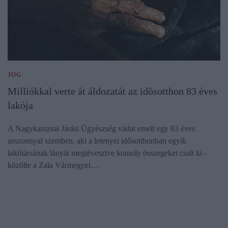
JOG
Milliókkal verte át áldozatát az idősotthon 83 éves
lakója
A Nagykanizsai Járási Ügyészség vádat emelt egy 83 éves
asszonnyal szemben, aki a letenyei idősotthonban egyik
lakótársának lányát megtévesztve komoly összegeket csalt ki -
közölte a Zala Vármegyei…