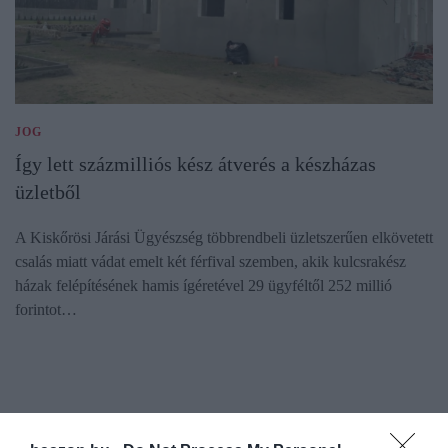
JOG
Így lett százmilliós kész átverés a készházas
üzletből
A Kiskőrösi Járási Ügyészség többrendbeli üzletszerűen elkövetett
csalás miatt vádat emelt két férfival szemben, akik kulcsrakész
házak felépítésének hamis ígéretével 29 ügyféltől 252 millió
forintot…