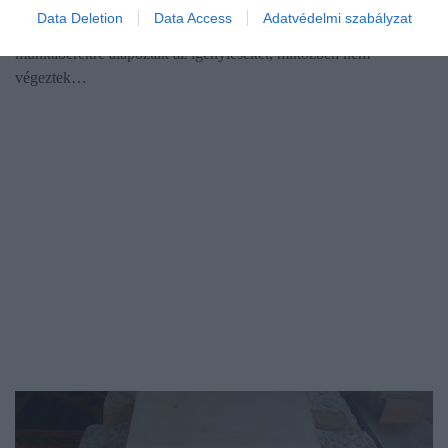
Többmilliós szja-visszaigénylések akadtak fenn a NAV szűrőjén:
Data Deletion
Data Access
Adatvédelmi szabályzat
a hivatal olyan eseteket tárt fel, ahol utólag bejelentett, jelentős
munkabérekre alapozták az igényléseket, miközben nem
végeztek…