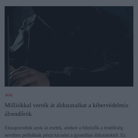
JOG
Milliókkal verték át áldozataikat a kibervédelmis
álrendőrök
Elszaporodtak azok az esetek, amikor a bűnözők a rendőrség
nevében próbálnak pénzt kicsalni a gyanútlan áldozatoktól. Ez