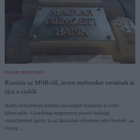
FIGYELMEZTETÉS
Riasztás az MNB-től, átvert embereket vernének át
újra a csalók
Hamis befektetések korábbi károsultjait fosztanák ki ismét
kibercsalók. A korábban megszerzett pénzek hatósági
visszafizetését ígérik, ha az áldozatok előzetesen adót fizetnek „az
összeg…