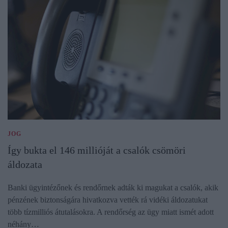
JOG
Így bukta el 146 millióját a csalók csömöri
áldozata
Banki ügyintézőnek és rendőrnek adták ki magukat a csalók, akik
pénzének biztonságára hivatkozva vették rá vidéki áldozatukat
több tízmilliós átutalásokra. A rendőrség az ügy miatt ismét adott
néhány…