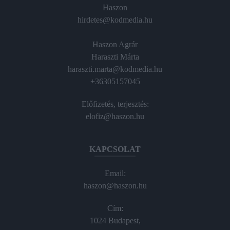
Haszon
hirdetes@kodmedia.hu
Haszon Agrár
Haraszti Márta
haraszti.marta@kodmedia.hu
+36305157045
Előfizetés, terjesztés:
elofiz@haszon.hu
KAPCSOLAT
Email:
haszon@haszon.hu
Cím:
1024 Budapest,