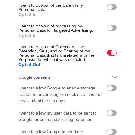
consent section.
I want to opt-out of the Sale of my
BŰNCSELEKMÉNY
Personal Data.
Figyelem! Itt bukkantak fel újra az unokázós
Opted In
csalók
I want to opt-out of processing my
Personal Data for Targeted Advertising.
Opted In
Ismét unokázós csalók jelentek meg Szekszárdon. A napokban
három idős embert is megpróbáltak telefonon tévedésbe ejteni
I want to opt-out of Collection, Use,
Retention, Sale, and/or Sharing of my
olyan ismeretlenek, akik közeli hozzátartozónak adták ki magukat.
Personal Data that Is Unrelated with the
Az egyik…
Purposes for which it was collected.
Opted Out
Google consents
I want to allow Google to enable storage
related to advertising like cookies on web or
device identifiers in apps.
I want to allow my user data to be sent to
Google for online advertising purposes.
I want to allow Google to send me