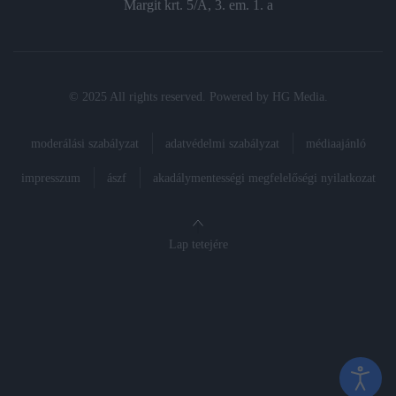
Margit krt. 5/A, 3. em. 1. a
© 2025 All rights reserved. Powered by
HG Media
.
moderálási szabályzat
adatvédelmi szabályzat
médiaajánló
impresszum
ászf
akadálymentességi megfelelőségi nyilatkozat
Lap tetejére