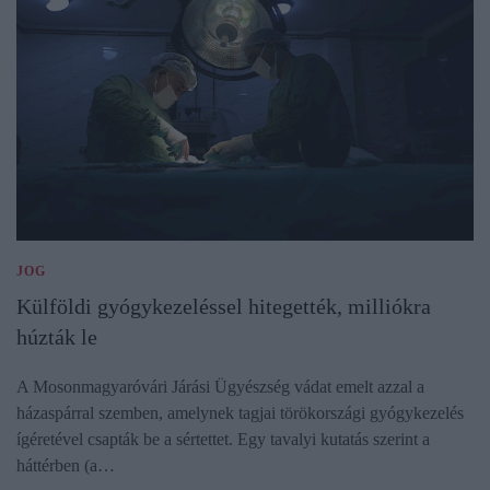
JOG
Külföldi gyógykezeléssel hitegették, milliókra
húzták le
A Mosonmagyaróvári Járási Ügyészség vádat emelt azzal a
házaspárral szemben, amelynek tagjai törökországi gyógykezelés
ígéretével csapták be a sértettet. Egy tavalyi kutatás szerint a
háttérben (a…