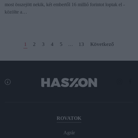
most összejött nekik, két embertől 16 millió forintot loptak el -
közölte a…
1
2
3
4
5
13
Következő
…
ROVATOK
Agrár