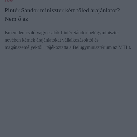
JOG
Pintér Sándor miniszter kért tőled árajánlatot?
Nem ő az
Ismeretlen csaló vagy csalók Pintér Sándor belügyminiszter
nevében kérnek árajánlatokat vállalkozásoktól és
magánszemélyektől - tájékoztatta a Belügyminisztérium az MTI-t.