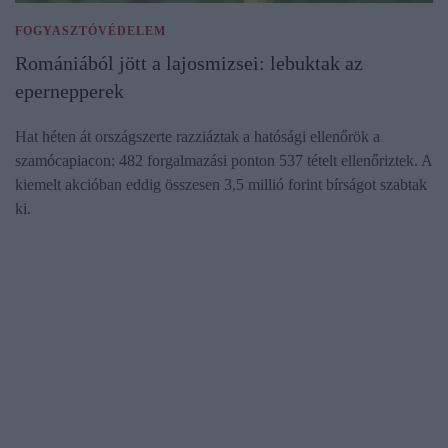
FOGYASZTÓVÉDELEM
Romániából jött a lajosmizsei: lebuktak az
epernepperek
Hat héten át országszerte razziáztak a hatósági ellenőrök a
szamócapiacon: 482 forgalmazási ponton 537 tételt ellenőriztek. A
kiemelt akcióban eddig összesen 3,5 millió forint bírságot szabtak
ki.