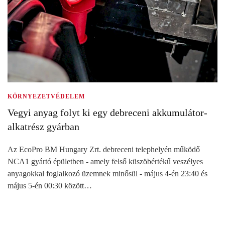
KÖRNYEZETVÉDELEM
Vegyi anyag folyt ki egy debreceni akkumulátor-
alkatrész gyárban
Az EcoPro BM Hungary Zrt. debreceni telephelyén működő
NCA1 gyártó épületben - amely felső küszöbértékű veszélyes
anyagokkal foglalkozó üzemnek minősül - május 4-én 23:40 és
május 5-én 00:30 között…