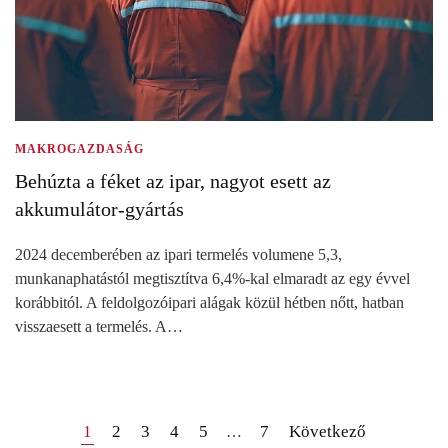
MAKROGAZDASÁG
Behúzta a féket az ipar, nagyot esett az
akkumulátor-gyártás
2024 decemberében az ipari termelés volumene 5,3,
munkanaphatástól megtisztítva 6,4%-kal elmaradt az egy évvel
korábbitól. A feldolgozóipari alágak közül hétben nőtt, hatban
visszaesett a termelés. A…
1
2
3
4
5
7
Következő
…