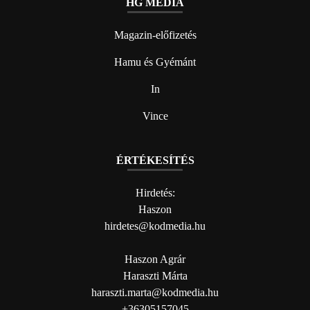
HG MEDIA
Magazin-előfizetés
Hamu és Gyémánt
In
Vince
ÉRTÉKESÍTÉS
Hirdetés:
Haszon
hirdetes@kodmedia.hu
Haszon Agrár
Haraszti Márta
haraszti.marta@kodmedia.hu
+36305157045