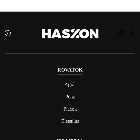
ROVATOK
Agrár
Pénz
Piacok
Életstílus