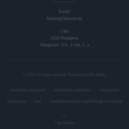
Email:
haszon@haszon.hu
Cím:
1024 Budapest,
Margit krt. 5/A, 3. em. 1. a
© 2025 All rights reserved. Powered by
HG Media
.
moderálási szabályzat
adatvédelmi szabályzat
médiaajánló
impresszum
ászf
akadálymentességi megfelelőségi nyilatkozat
Lap tetejére