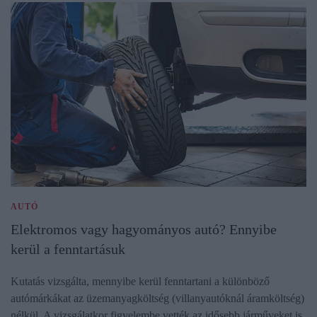
AUTÓ
Elektromos vagy hagyományos autó? Ennyibe
kerül a fenntartásuk
Kutatás vizsgálta, mennyibe kerül fenntartani a különböző
autómárkákat az üzemanyagköltség (villanyautóknál áramköltség)
nélkül. A vizsgálatkor figyelembe vették az idősebb járműveket is.