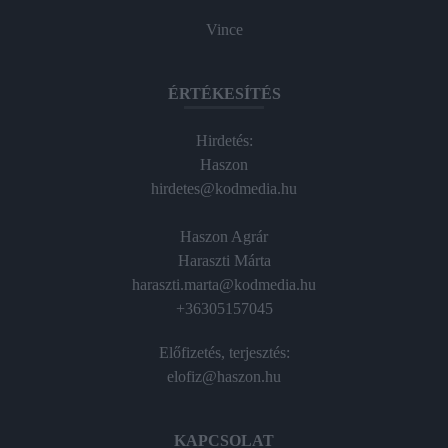
Vince
ÉRTÉKESÍTÉS
Hirdetés:
Haszon
hirdetes@kodmedia.hu
Haszon Agrár
Haraszti Márta
haraszti.marta@kodmedia.hu
+36305157045
Előfizetés, terjesztés:
elofiz@haszon.hu
KAPCSOLAT