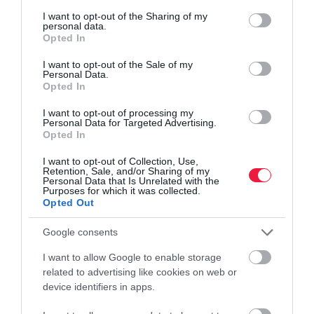
services and may gather and store information including but
not limited to your visit or usage behaviour. You may click to
I want to opt-out of the Sharing of my
personal data.
grant or deny consent to Google and its third-party tags to
Opted In
use your data for below specified purposes in below Google
consent section.
I want to opt-out of the Sale of my
AUTÓ
Personal Data.
Opted In
Szinte újak! Ez most a TOP10 legkedveltebb alig
I want to opt-out of processing my
használt autó
Personal Data for Targeted Advertising.
Opted In
Továbbra is erős a kereslet azokra az autókra, amelyek szinte
I want to opt-out of Collection, Use,
vadiújak, de már eladóak. A Használtautó.hu szakértői azt nézték
Retention, Sale, and/or Sharing of my
meg, hogy idén, a január és augusztus közötti időszakban melyik,
Personal Data that Is Unrelated with the
Purposes for which it was collected.
6000…
Opted Out
Google consents
I want to allow Google to enable storage
related to advertising like cookies on web or
device identifiers in apps.