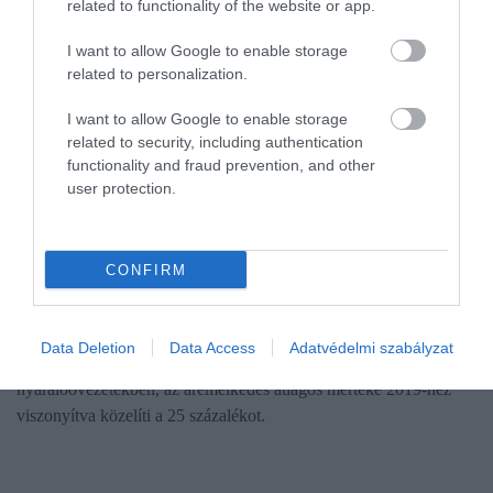
related to functionality of the website or app.
I want to allow Google to enable storage
related to personalization.
I want to allow Google to enable storage
related to security, including authentication
functionality and fraud prevention, and other
user protection.
AUTÓ
CONFIRM
Ha kölcsönzött autóval nyaralnál Európában,
kellemetlen meglepetés érhet
Data Deletion
Data Access
Adatvédelmi szabályzat
Jelentősen megugrottak a kölcsönzési díjak az európai
nyaralóövezetekben, az áremelkedés átlagos mértéke 2019-hez
viszonyítva közelíti a 25 százalékot.