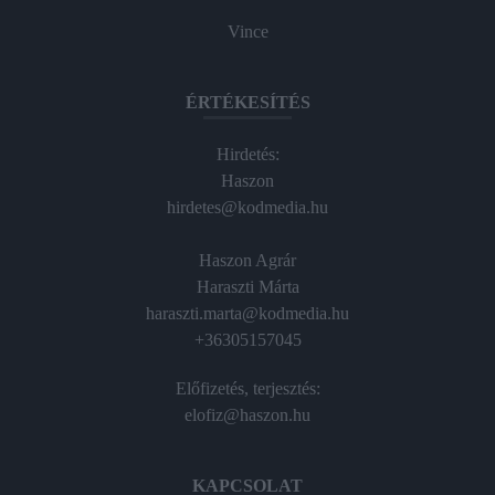
Vince
ÉRTÉKESÍTÉS
Hirdetés:
Haszon
hirdetes@kodmedia.hu
Haszon Agrár
Haraszti Márta
haraszti.marta@kodmedia.hu
+36305157045
Előfizetés, terjesztés:
elofiz@haszon.hu
KAPCSOLAT