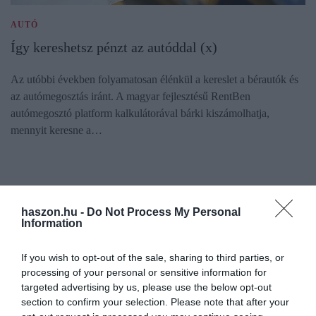
AUTÓ
Így kereshetsz pénzt az autóddal (x)
Az utóbbi években folyamatosan élénkül a kereslet a bérautók és
az autómegosztás iránt. A magyar fejlesztésű RentBen
autómegosztó platform kalkulátorával bárki kiszámolhatja,
mennyit keresne a…
haszon.hu -
Do Not Process My Personal
Information
If you wish to opt-out of the sale, sharing to third parties, or
processing of your personal or sensitive information for
targeted advertising by us, please use the below opt-out
section to confirm your selection. Please note that after your