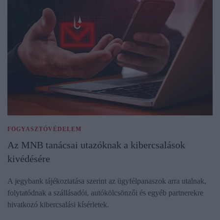
FOGYASZTÓVÉDELEM
Az MNB tanácsai utazóknak a kibercsalások
kivédésére
A jegybank tájékoztatása szerint az ügyfélpanaszok arra utalnak,
folytatódnak a szállásadói, autókölcsönzői és egyéb partnerekre
hivatkozó kibercsalási kísérletek.