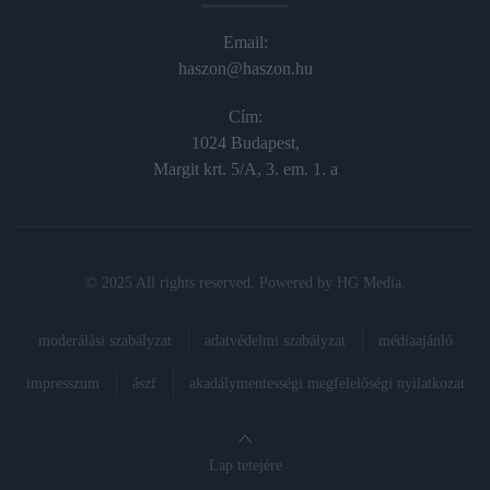
Email:
haszon@haszon.hu
Cím:
1024 Budapest,
Margit krt. 5/A, 3. em. 1. a
© 2025 All rights reserved. Powered by
HG Media
.
moderálási szabályzat
adatvédelmi szabályzat
médiaajánló
impresszum
ászf
akadálymentességi megfelelőségi nyilatkozat
Lap tetejére