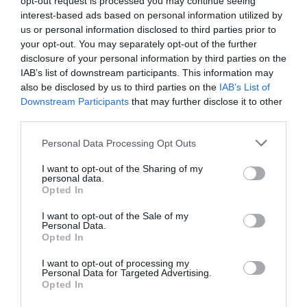
opt-out request is processed you may continue seeing
interest-based ads based on personal information utilized by
us or personal information disclosed to third parties prior to
your opt-out. You may separately opt-out of the further
disclosure of your personal information by third parties on the
IAB’s list of downstream participants. This information may
also be disclosed by us to third parties on the
IAB’s List of
Downstream Participants
that may further disclose it to other
third parties.
Please note that this website/app uses one or more Google
Personal Data Processing Opt Outs
services and may gather and store information including but
not limited to your visit or usage behaviour. You may click to
I want to opt-out of the Sharing of my
personal data.
grant or deny consent to Google and its third-party tags to
Opted In
use your data for below specified purposes in below Google
consent section.
I want to opt-out of the Sale of my
Personal Data.
BANK
Opted In
Vigyázz, így tapadnak a bankkártyás csalók a
I want to opt-out of processing my
jónevű cégekre
Personal Data for Targeted Advertising.
Opted In
Ismert utaztatási társaságok külföldi autókölcsönzési vagy