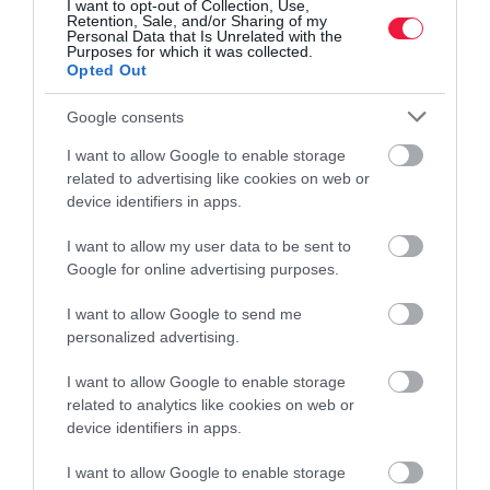
I want to opt-out of Collection, Use,
Retention, Sale, and/or Sharing of my
szállásadói partnereihez kötődő ügyleteknél fordulhattak elő
Personal Data that Is Unrelated with the
digitális bankkártya-csalási kísérletek. A támadások nem a
Purposes for which it was collected.
Opted Out
biztonságosan működő…
Google consents
I want to allow Google to enable storage
related to advertising like cookies on web or
device identifiers in apps.
I want to allow my user data to be sent to
Google for online advertising purposes.
I want to allow Google to send me
personalized advertising.
I want to allow Google to enable storage
related to analytics like cookies on web or
device identifiers in apps.
I want to allow Google to enable storage