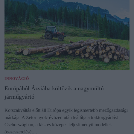
INNOVÁCIÓ
Európából Ázsiába költözik a nagymúltú
járműgyártó
Korszakváltás előtt áll Európa egyik legismertebb mezőgazdasági
márkája. A Zetor nyolc évtized után leállítja a traktorgyártást
Csehországban, a kis- és közepes teljesítményű modellek
összeszerelését…