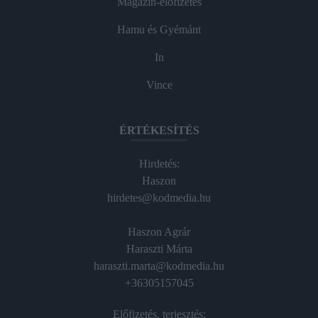
Magazin-előfizetés
Hamu és Gyémánt
In
Vince
ÉRTÉKESÍTÉS
Hirdetés:
Haszon
hirdetes@kodmedia.hu
Haszon Agrár
Haraszti Márta
haraszti.marta@kodmedia.hu
+36305157045
Előfizetés, terjesztés: