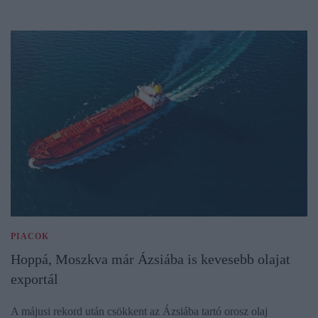
PIACOK
Hoppá, Moszkva már Ázsiába is kevesebb olajat
exportál
A májusi rekord után csökkent az Ázsiába tartó orosz olaj