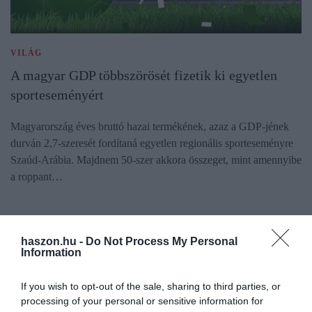
VILÁG
A magyar GDP többszörösét fizetik ki egyetlen
sporteseményért
Magyarország éves bruttó hazai termékének, azaz a GDP-jének
durván 2,7-szeresét fordítaná egyetlen regionális sporteseményre
Szaúd-Arábia. Majdnem 50-szer akkora összeget, mint amennyibe
a roppant…
haszon.hu -
Do Not Process My Personal
Information
If you wish to opt-out of the sale, sharing to third parties, or
processing of your personal or sensitive information for