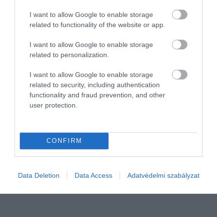
I want to allow Google to enable storage
related to functionality of the website or app.
I want to allow Google to enable storage
related to personalization.
I want to allow Google to enable storage
related to security, including authentication
functionality and fraud prevention, and other
user protection.
PIACOK
Fordulat: Ázsia egyre kevesebb orosz olajat vesz
CONFIRM
Március óta a legalacsonyabb szintre csökkent az Ázsiába
tengeren szállított orosz olaj mennyisége – írja a Bloomberg.
Data Deletion
Data Access
Adatvédelmi szabályzat