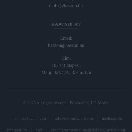
elofiz@haszon.hu
KAPCSOLAT
Email:
haszon@haszon.hu
Cím:
1024 Budapest,
Margit krt. 5/A, 3. em. 1. a
© 2025 All rights reserved. Powered by
HG Media
.
moderálási szabályzat
adatvédelmi szabályzat
médiaajánló
impresszum
ászf
akadálymentességi megfelelőségi nyilatkozat