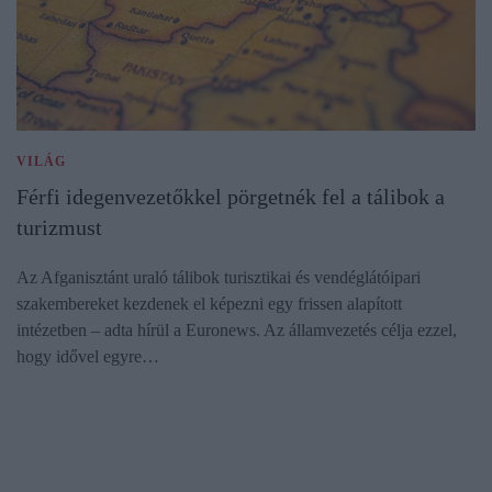
VILÁG
Férfi idegenvezetőkkel pörgetnék fel a tálibok a
turizmust
Az Afganisztánt uraló tálibok turisztikai és vendéglátóipari
szakembereket kezdenek el képezni egy frissen alapított
intézetben – adta hírül a Euronews. Az államvezetés célja ezzel,
hogy idővel egyre…