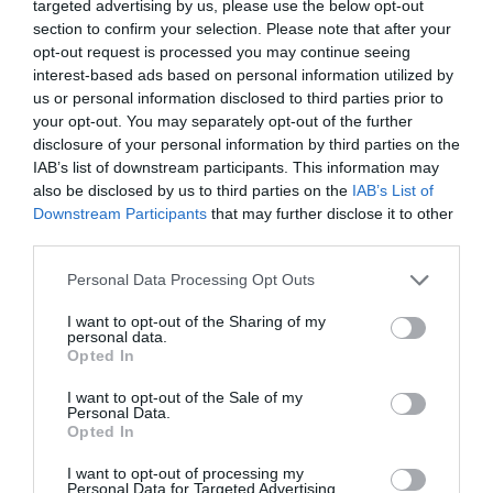
targeted advertising by us, please use the below opt-out
section to confirm your selection. Please note that after your
opt-out request is processed you may continue seeing
interest-based ads based on personal information utilized by
us or personal information disclosed to third parties prior to
your opt-out. You may separately opt-out of the further
disclosure of your personal information by third parties on the
IAB’s list of downstream participants. This information may
also be disclosed by us to third parties on the
IAB’s List of
Downstream Participants
that may further disclose it to other
third parties.
Please note that this website/app uses one or more Google
Personal Data Processing Opt Outs
services and may gather and store information including but
not limited to your visit or usage behaviour. You may click to
I want to opt-out of the Sharing of my
personal data.
grant or deny consent to Google and its third-party tags to
Opted In
use your data for below specified purposes in below Google
consent section.
I want to opt-out of the Sale of my
Personal Data.
Opted In
VILÁG
I want to opt-out of processing my
Ezért olyan ütésállók Ázsia feltörekvő gazdaságai
Personal Data for Targeted Advertising.