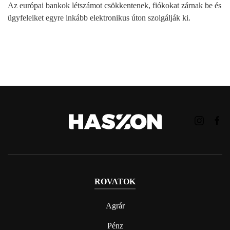
Az európai bankok létszámot csökkentenek, fiókokat zárnak be és
ügyfeleiket egyre inkább elektronikus úton szolgálják ki.
ROVATOK
Agrár
Pénz