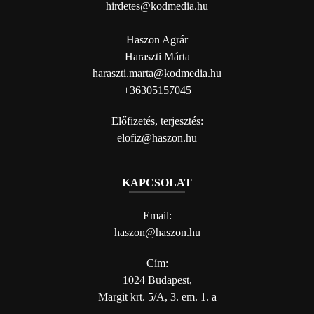
hirdetes@kodmedia.hu
Haszon Agrár
Haraszti Márta
haraszti.marta@kodmedia.hu
+36305157045
Előfizetés, terjesztés:
elofiz@haszon.hu
KAPCSOLAT
Email:
haszon@haszon.hu
Cím:
1024 Budapest,
Margit krt. 5/A, 3. em. 1. a