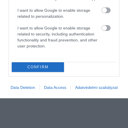
I want to allow Google to enable storage
related to personalization.
I want to allow Google to enable storage
related to security, including authentication
functionality and fraud prevention, and other
BANK
user protection.
Hová érdemes utaltatni a nyugdíjat?
A havonta pontosan érkező állami nyugdíj rendkívül stabil
CONFIRM
bevétel, amiért a hazai pénzintézetek valósággal versengenek.
Ennek köszönhetően ma már számos olyan bankszámla létezik,
amely a nyugdíj…
Data Deletion
Data Access
Adatvédelmi szabályzat