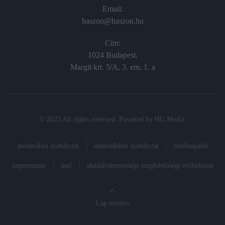
Email:
haszon@haszon.hu
Cím:
1024 Budapest,
Margit krt. 5/A, 3. em. 1. a
© 2025 All rights reserved. Powered by
HG Media
.
moderálási szabályzat
adatvédelmi szabályzat
médiaajánló
impresszum
ászf
akadálymentességi megfelelőségi nyilatkozat
Lap tetejére