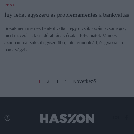
PÉNZ
Így lehet egyszerű és problémamentes a bankváltás
Sokak nem mernek bankot váltani egy olcsóbb számlacsomagra,
mert macerásnak és időrablónak érzik a folyamatot. Mindez
azonban már sokkal egyszerűbb, mint gondolnád, és gyakran a
bank végzi el…
1
2
3
4
Következő