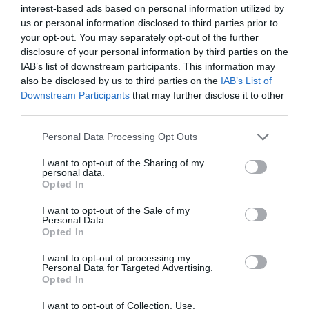
interest-based ads based on personal information utilized by
us or personal information disclosed to third parties prior to
your opt-out. You may separately opt-out of the further
disclosure of your personal information by third parties on the
IAB’s list of downstream participants. This information may
also be disclosed by us to third parties on the
IAB’s List of
Downstream Participants
that may further disclose it to other
third parties.
Please note that this website/app uses one or more Google
Personal Data Processing Opt Outs
services and may gather and store information including but
not limited to your visit or usage behaviour. You may click to
I want to opt-out of the Sharing of my
personal data.
grant or deny consent to Google and its third-party tags to
Opted In
use your data for below specified purposes in below Google
PÉNZÜGYEK
consent section.
I want to opt-out of the Sale of my
Négy tipikus hiba, ami drágítja a céges bankolást
Personal Data.
Opted In
A hazai mikro-, kis- és középvállalkozások számára 2026 tavasza
I want to opt-out of processing my
érezhető drágulást hoz a mindennapi bankolásban. A legtöbb
Personal Data for Targeted Advertising.
Opted In
pénzintézet a KSH által mért 4,4 százalékos inflációhoz igazítja
díjait.
I want to opt-out of Collection, Use,