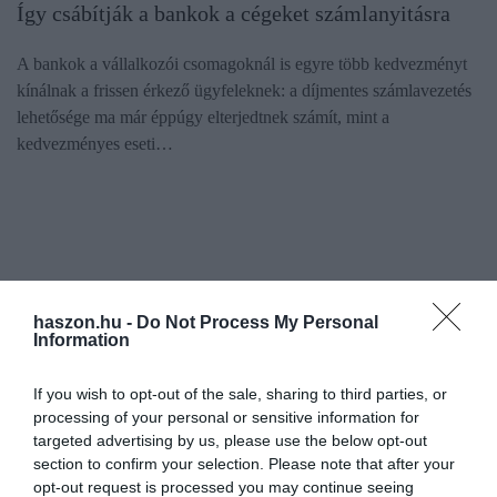
Így csábítják a bankok a cégeket számlanyitásra
A bankok a vállalkozói csomagoknál is egyre több kedvezményt
kínálnak a frissen érkező ügyfeleknek: a díjmentes számlavezetés
lehetősége ma már éppúgy elterjedtnek számít, mint a
kedvezményes eseti…
haszon.hu -
Do Not Process My Personal
Information
If you wish to opt-out of the sale, sharing to third parties, or
processing of your personal or sensitive information for
targeted advertising by us, please use the below opt-out
section to confirm your selection. Please note that after your
opt-out request is processed you may continue seeing