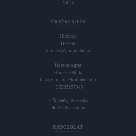
Vince
ÉRTÉKESÍTÉS
Hirdetés:
Haszon
hirdetes@kodmedia.hu
Haszon Agrár
Haraszti Márta
haraszti.marta@kodmedia.hu
+36305157045
Előfizetés, terjesztés:
elofiz@haszon.hu
KAPCSOLAT