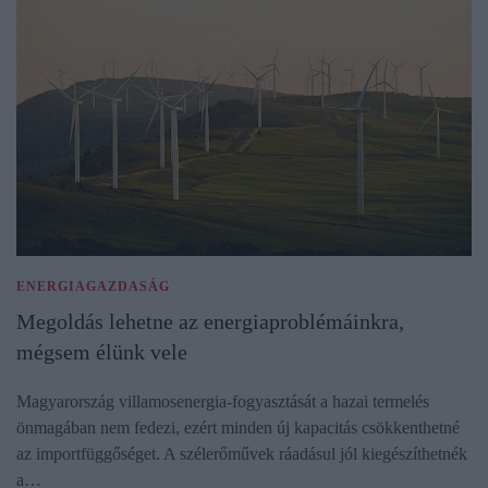
ENERGIAGAZDASÁG
Megoldás lehetne az energiaproblémáinkra,
mégsem élünk vele
Magyarország villamosenergia-fogyasztását a hazai termelés
önmagában nem fedezi, ezért minden új kapacitás csökkenthetné
az importfüggőséget. A szélerőművek ráadásul jól kiegészíthetnék
a…