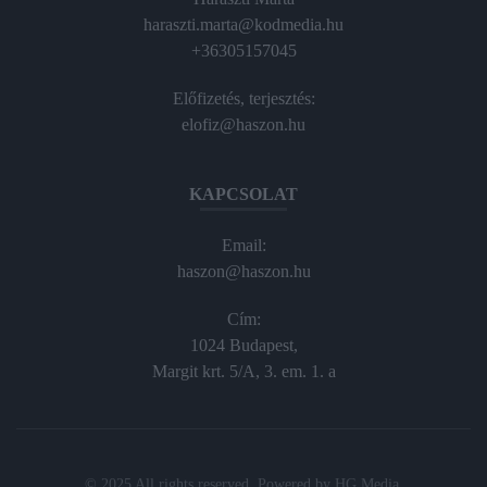
haraszti.marta@kodmedia.hu
+36305157045
Előfizetés, terjesztés:
elofiz@haszon.hu
KAPCSOLAT
Email:
haszon@haszon.hu
Cím:
1024 Budapest,
Margit krt. 5/A, 3. em. 1. a
© 2025 All rights reserved. Powered by
HG Media
.