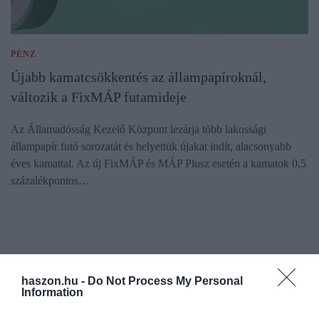
PÉNZ
Újabb kamatcsökkentés az állampapíroknál,
változik a FixMÁP futamideje
Az Államadósság Kezelő Központ lezárja több lakossági
állampapír futó sorozatát és helyettük újakat indít, alacsonyabb
éves kamattal. Az új FixMÁP és MÁP Plusz esetén a kamatok 0,5
százalékpontos…
haszon.hu -
Do Not Process My Personal
Information