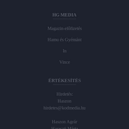
HG MEDIA
Magazin-előfizetés
Hamu és Gyémánt
In
Vince
ÉRTÉKESÍTÉS
Hirdetés:
Haszon
hirdetes@kodmedia.hu
Haszon Agrár
Haraszti Márta