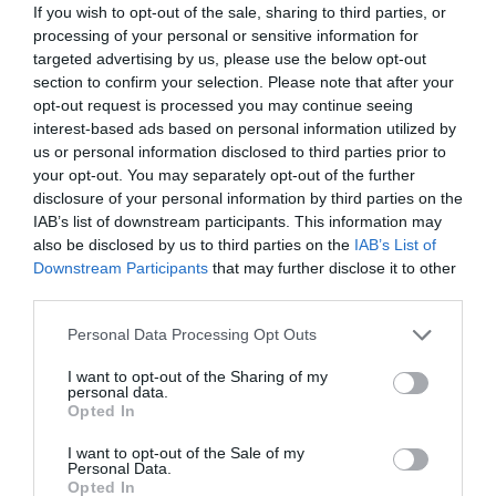
If you wish to opt-out of the sale, sharing to third parties, or
processing of your personal or sensitive information for
targeted advertising by us, please use the below opt-out
section to confirm your selection. Please note that after your
opt-out request is processed you may continue seeing
interest-based ads based on personal information utilized by
us or personal information disclosed to third parties prior to
your opt-out. You may separately opt-out of the further
disclosure of your personal information by third parties on the
IAB’s list of downstream participants. This information may
also be disclosed by us to third parties on the
IAB’s List of
Downstream Participants
that may further disclose it to other
third parties.
Please note that this website/app uses one or more Google
Personal Data Processing Opt Outs
services and may gather and store information including but
not limited to your visit or usage behaviour. You may click to
I want to opt-out of the Sharing of my
personal data.
grant or deny consent to Google and its third-party tags to
Opted In
use your data for below specified purposes in below Google
consent section.
I want to opt-out of the Sale of my
BEFEKTETÉS
Personal Data.
Ez volt a lakossági befektetők kedvence májusban
Opted In