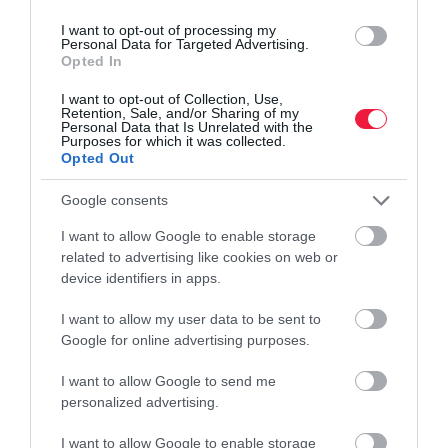
I want to opt-out of processing my
Közel 400 milliárd forinttal ugrott meg májusban a háztartásoknál
Personal Data for Targeted Advertising.
Opted In
lévő állampapírok állománya, miután az akkor bejelentett
kamatcsökkentésre reagálva a kisbefektetők alaposan bevásároltak
I want to opt-out of Collection, Use,
az állami…
Retention, Sale, and/or Sharing of my
Personal Data that Is Unrelated with the
Purposes for which it was collected.
Opted Out
Google consents
I want to allow Google to enable storage
related to advertising like cookies on web or
device identifiers in apps.
I want to allow my user data to be sent to
Google for online advertising purposes.
I want to allow Google to send me
personalized advertising.
I want to allow Google to enable storage