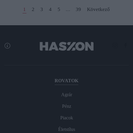
1
2
3
4
5
39
Következő
…
ROVATOK
Agrár
Pénz
Piacok
Életstílus