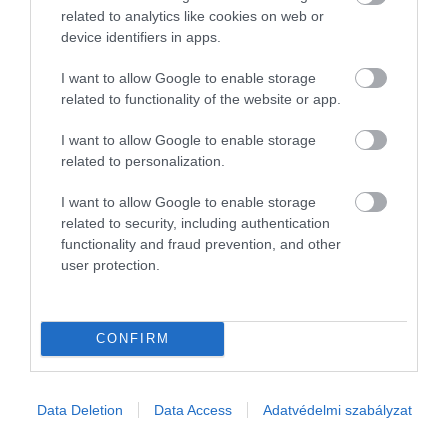
related to analytics like cookies on web or
device identifiers in apps.
I want to allow Google to enable storage
related to functionality of the website or app.
I want to allow Google to enable storage
related to personalization.
I want to allow Google to enable storage
related to security, including authentication
functionality and fraud prevention, and other
user protection.
BEFEKTETÉS
Ezért félünk befektetni a pénzünket
CONFIRM
Bár a magyarok többsége tisztában van az öngondoskodás és a
hosszú távú pénzügyi tervezés fontosságával, a befektetések
világába mégsem mernek belépni. Egy friss kutatás szerint a
Data Deletion
Data Access
Adatvédelmi szabályzat
legnagyobb akadály…