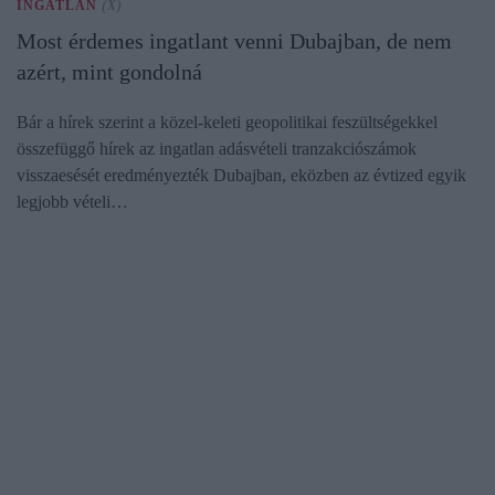
INGATLAN
(X)
Most érdemes ingatlant venni Dubajban, de nem
azért, mint gondolná
Bár a hírek szerint a közel-keleti geopolitikai feszültségekkel
összefüggő hírek az ingatlan adásvételi tranzakciószámok
visszaesését eredményezték Dubajban, eközben az évtized egyik
legjobb vételi…