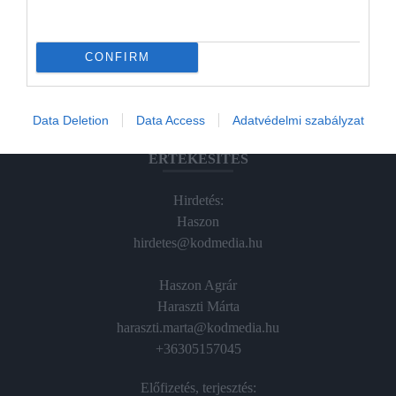
Hamu és Gyémánt
CONFIRM
In
Vince
Data Deletion
Data Access
Adatvédelmi szabályzat
ÉRTÉKESÍTÉS
Hirdetés:
Haszon
hirdetes@kodmedia.hu
Haszon Agrár
Haraszti Márta
haraszti.marta@kodmedia.hu
+36305157045
Előfizetés, terjesztés: