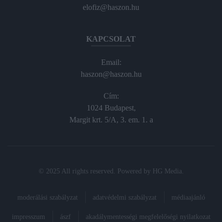
elofiz@haszon.hu
KAPCSOLAT
Email:
haszon@haszon.hu
Cím:
1024 Budapest,
Margit krt. 5/A, 3. em. 1. a
© 2025 All rights reserved. Powered by
HG Media
.
moderálási szabályzat
adatvédelmi szabályzat
médiaajánló
impresszum
ászf
akadálymentességi megfelelőségi nyilatkozat