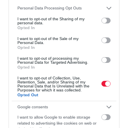
Please note that this website/app uses one or more Google
Personal Data Processing Opt Outs
services and may gather and store information including but
not limited to your visit or usage behaviour. You may click to
I want to opt-out of the Sharing of my
personal data.
grant or deny consent to Google and its third-party tags to
Opted In
use your data for below specified purposes in below Google
consent section.
I want to opt-out of the Sale of my
RANGSOROK
Personal Data.
Opted In
Egy lépéssel közelebb a nyitáshoz Magyarország
I want to opt-out of processing my
első okosplázája
Personal Data for Targeted Advertising.
Opted In
Megszerezte a használatbavételi engedélyt az ország első
I want to opt-out of Collection, Use,
okosplázájaként emlegetett Etele Plaza, így a bérlők megkezdhetik
Retention, Sale, and/or Sharing of my
új üzleteik kialakítását Buda legnagyobb bevásárlóközpontjában.
Personal Data that Is Unrelated with the
Purposes for which it was collected.
Opted Out
Google consents
I want to allow Google to enable storage
related to advertising like cookies on web or