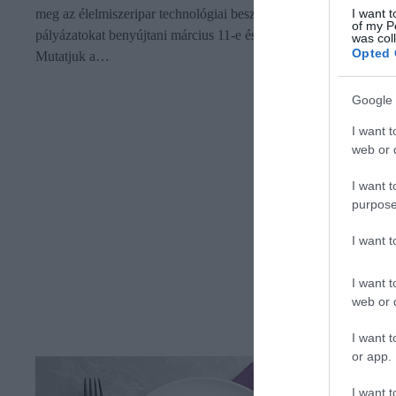
meg az élelmiszeripar technológiai beszállítói számára. A
I want t
of my P
pályázatokat benyújtani március 11-e és 31-e között lehet.
was col
Opted 
Mutatjuk a…
Google 
I want t
web or d
I want t
purpose
I want 
I want t
web or d
I want t
or app.
I want t