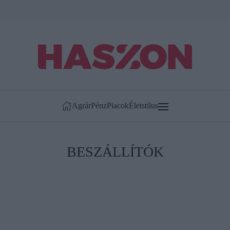
Agrár
Pénz
Piacok
Életstílus
BESZÁLLÍTÓK