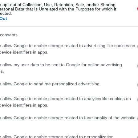
használó hazai gyártók száma – mondta Benedek Eszter, a
o opt-out of Collection, Use, Retention, Sale, and/or Sharing
ersonal Data that Is Unrelated with the Purposes for which it
védjegyrendszert működtető nonprofit cég vezetője az idén
lected.
Out
először meghirdetett Hazai…
consents
o allow Google to enable storage related to advertising like cookies on
evice identifiers in apps.
o allow my user data to be sent to Google for online advertising
s.
to allow Google to send me personalized advertising.
o allow Google to enable storage related to analytics like cookies on
evice identifiers in apps.
o allow Google to enable storage related to functionality of the website
o allow Google to enable storage related to personalization.