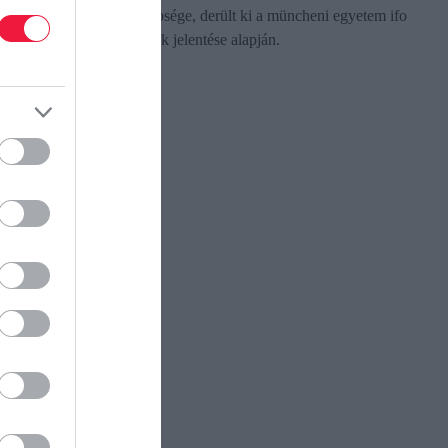
német ipari vállalatok többsége, derült ki a müncheni egyetem ifo
gazdaságkutató intézetének jelentése alapján.