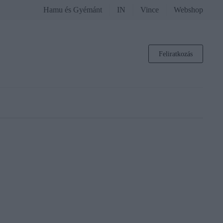
Hamu és Gyémánt
IN
Vince
Webshop
Feliratkozás