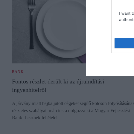
I want t
authenti
BANK
Fontos részlet derült ki az újraindítási
ingyenhitelről
A járvány miatt bajba jutott cégeket segítő kölcsön folyósításána
részletes szabályait márciusra dolgozza ki a Magyar Fejlesztési
Bank. Lesznek feltételei.