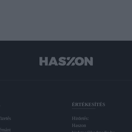
A
ÉRTÉKESÍTÉS
izetés
Hirdetés:
Haszon
émánt