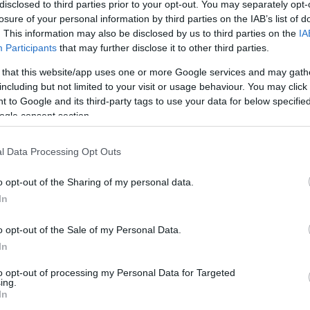
disclosed to third parties prior to your opt-out. You may separately opt-
losure of your personal information by third parties on the IAB’s list of
. This information may also be disclosed by us to third parties on the
IA
Participants
that may further disclose it to other third parties.
 that this website/app uses one or more Google services and may gath
including but not limited to your visit or usage behaviour. You may click 
 to Google and its third-party tags to use your data for below specifi
ogle consent section.
l Data Processing Opt Outs
o opt-out of the Sharing of my personal data.
In
o opt-out of the Sale of my Personal Data.
PIACOK
In
Nem sírni, cselekedni kell, hogy több magyar áru
legyen a boltokban
to opt-out of processing my Personal Data for Targeted
ing.
In
2021 végére eléri a 200-at a Magyar Termék védjegyeket