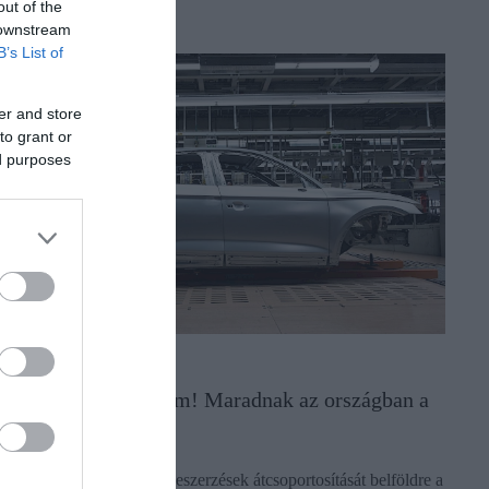
out of the
 downstream
B’s List of
er and store
to grant or
ed purposes
PIACOK
Beszállítók nyugalom! Maradnak az országban a
német cégek!
Nem tervezi a gyártás, a beszerzések átcsoportosítását belföldre a