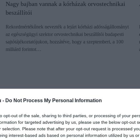
Nagy bajban vannak a kórházak orvostechnikai
beszállítói
Rekordmértékűnek nevezték a lejárt kórházi adósságállományt
az egészségügyi szektor orvostechnikai beszállítói budapesti
sajtótájékoztatójukon, hozzátéve, hogy a szeptemberi, a 100
milliárd forintot…
u -
Do Not Process My Personal Information
to opt-out of the sale, sharing to third parties, or processing of your per
formation for targeted advertising by us, please use the below opt-out s
r selection. Please note that after your opt-out request is processed y
eing interest-based ads based on personal information utilized by us or