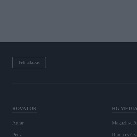
Feliratkozás
ROVATOK
HG MEDI
Agrár
Magazin-előf
Pénz
Hamu és Gy