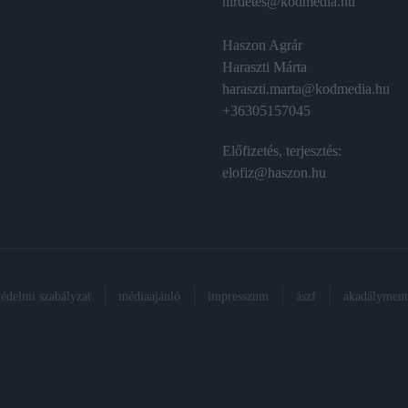
hirdetes@kodmedia.hu
Haszon Agrár
Haraszti Márta
haraszti.marta@kodmedia.hu
+36305157045
Előfizetés, terjesztés:
elofiz@haszon.hu
védelmi szabályzat
médiaajánló
impresszum
ászf
akadálymente