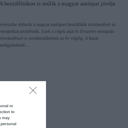
A beszállítókon is múlik a magyar autóipar jövője
Keresztbe törhetik a magyar autóipari beszállítók növekedését az
energetikai problémák. Ezek a cégek akár 8-10-szeres energiaár-
növekedéssel is szembesülhetnek az év végéig. A hazai
autógyáraknál…
sonal or
ection to
ou may
 personal