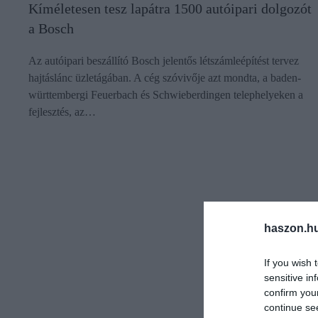
Kíméletesen tesz lapátra 1500 autóipari dolgozót
a Bosch
Az autóipari beszállító Bosch jelentős létszámleépítést tervez
hajtáslánc üzletágában. A cég szóvivője azt mondta, a baden-
württembergi Feuerbach és Schwieberdingen telephelyeken a
fejlesztés, az…
haszon.h
If you wish 
sensitive in
confirm you
continue se