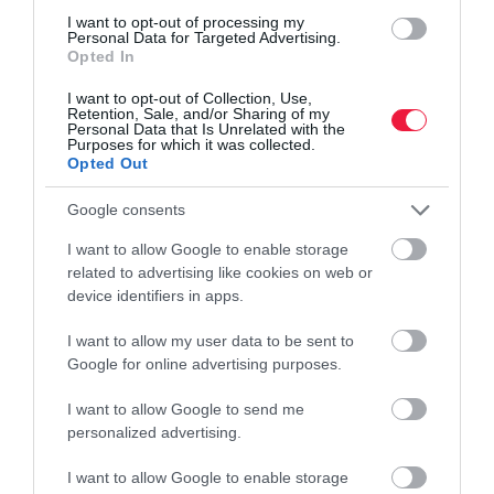
I want to opt-out of processing my
vége
Personal Data for Targeted Advertising.
Opted In
Két illegális szociális otthon működésének vetett véget a Nemzeti
I want to opt-out of Collection, Use,
Adó- és Vámhivatal Hajdú-Bihar vármegyében. A lakók ma már
Retention, Sale, and/or Sharing of my
Personal Data that Is Unrelated with the
biztonságban, méltó körülmények között élnek, szakemberek
Purposes for which it was collected.
gondozásában.
Opted Out
Google consents
I want to allow Google to enable storage
related to advertising like cookies on web or
device identifiers in apps.
I want to allow my user data to be sent to
Google for online advertising purposes.
I want to allow Google to send me
personalized advertising.
I want to allow Google to enable storage