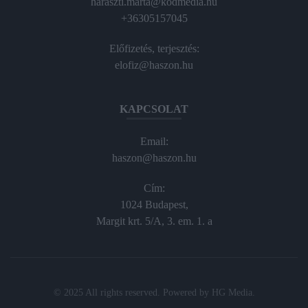
haraszti.marta@kodmedia.hu
+36305157045
Előfizetés, terjesztés:
elofiz@haszon.hu
KAPCSOLAT
Email:
haszon@haszon.hu
Cím:
1024 Budapest,
Margit krt. 5/A, 3. em. 1. a
© 2025 All rights reserved. Powered by
HG Media
.