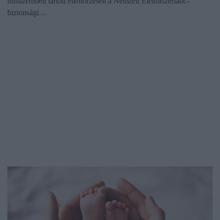
húsüzemben tartott ellenőrzésen a Nemzeti Élelmiszerlánc-
biztonsági…