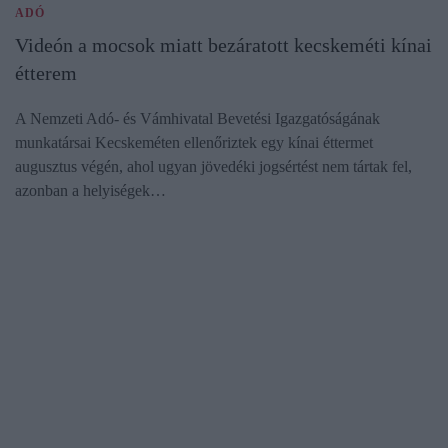
ADÓ
Videón a mocsok miatt bezáratott kecskeméti kínai
étterem
A Nemzeti Adó- és Vámhivatal Bevetési Igazgatóságának
munkatársai Kecskeméten ellenőriztek egy kínai éttermet
augusztus végén, ahol ugyan jövedéki jogsértést nem tártak fel,
azonban a helyiségek…