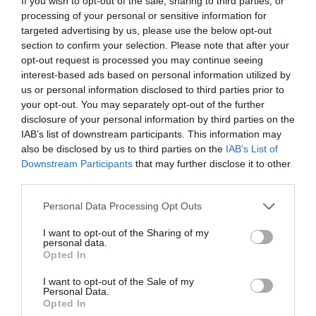
If you wish to opt-out of the sale, sharing to third parties, or
processing of your personal or sensitive information for
targeted advertising by us, please use the below opt-out
section to confirm your selection. Please note that after your
opt-out request is processed you may continue seeing
interest-based ads based on personal information utilized by
us or personal information disclosed to third parties prior to
your opt-out. You may separately opt-out of the further
disclosure of your personal information by third parties on the
IAB’s list of downstream participants. This information may
also be disclosed by us to third parties on the
IAB’s List of
Downstream Participants
that may further disclose it to other
third parties.
Please note that this website/app uses one or more Google
Personal Data Processing Opt Outs
services and may gather and store information including but
not limited to your visit or usage behaviour. You may click to
I want to opt-out of the Sharing of my
personal data.
grant or deny consent to Google and its third-party tags to
Opted In
use your data for below specified purposes in below Google
consent section.
I want to opt-out of the Sale of my
Personal Data.
NYUGDÍJ
Opted In
Lenyúlták az idős lakókat két otthonban, ez lett a