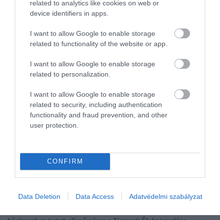
related to analytics like cookies on web or
device identifiers in apps.
I want to allow Google to enable storage
related to functionality of the website or app.
I want to allow Google to enable storage
related to personalization.
I want to allow Google to enable storage
related to security, including authentication
functionality and fraud prevention, and other
user protection.
FOGYASZTÓVÉDELEM
Nem a mocsok volt az egyetlen gond a bezáratott
CONFIRM
húsüzemnél
Data Deletion
Data Access
Adatvédelmi szabályzat
Súlyos élelmiszerbiztonsági kockázatot jelentő hiányosságokat és
engedély nélkül végzett tevékenységet tapasztaltak egy túrkevei