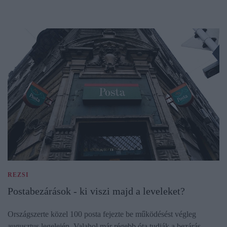
REZSI
Postabezárások - ki viszi majd a leveleket?
Országszerte közel 100 posta fejezte be működésést végleg
augusztus legelején. Valahol már régebb óta tudják a bezárás