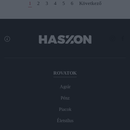
1
2
3
4
5
6
Következő
ROVATOK
Agrár
Pénz
Piacok
Életstílus