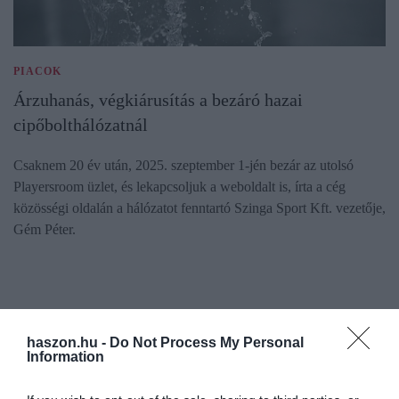
PIACOK
Árzuhanás, végkiárusítás a bezáró hazai
cipőbolthálózatnál
Csaknem 20 év után, 2025. szeptember 1-jén bezár az utolsó
Playersroom üzlet, és lekapcsoljuk a weboldalt is, írta a cég
közösségi oldalán a hálózatot fenntartó Szinga Sport Kft. vezetője,
Gém Péter.
haszon.hu -
Do Not Process My Personal
Information