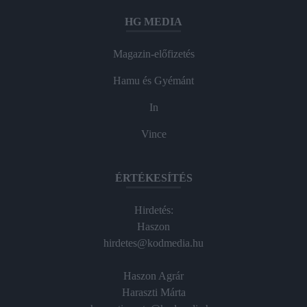
HG MEDIA
Magazin-előfizetés
Hamu és Gyémánt
In
Vince
ÉRTÉKESÍTÉS
Hirdetés:
Haszon
hirdetes@kodmedia.hu
Haszon Agrár
Haraszti Márta