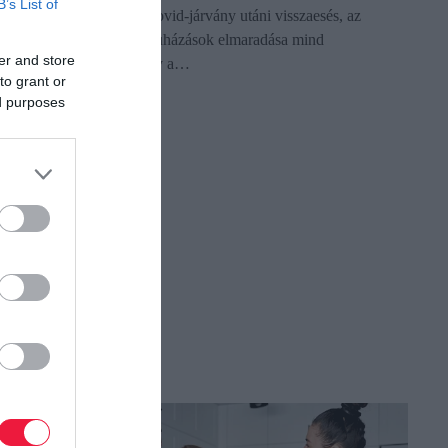
B’s List of
állapotban működött: a Covid-járvány utáni visszaesés, az
inflációs nyomás és a beruházások elmaradása mind
er and store
hozzájárultak ahhoz, hogy a…
to grant or
ed purposes