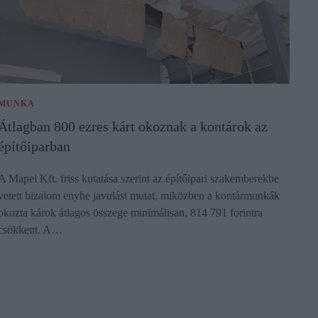
MUNKA
Átlagban 800 ezres kárt okoznak a kontárok az
építőiparban
A Mapei Kft. friss kutatása szerint az építőipari szakemberekbe
vetett bizalom enyhe javulást mutat, miközben a kontármunkák
okozta károk átlagos összege minimálisan, 814 791 forintra
csökkent. A…