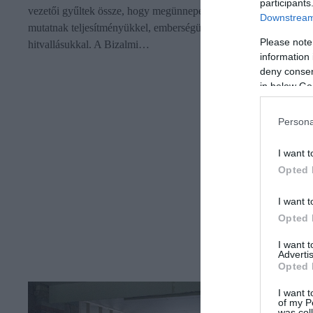
participants
vezetői gyűltek össze, hogy megünnepeljék azokat, akik példát
Downstream 
mutatnak teljesítményükkel, emberségükkel és vezetői
Please note
hitvallásukkal. A Bizalmi…
information 
deny consent
in below Go
Persona
I want t
Opted 
I want t
Opted 
I want 
Advertis
Opted 
I want t
of my P
was col