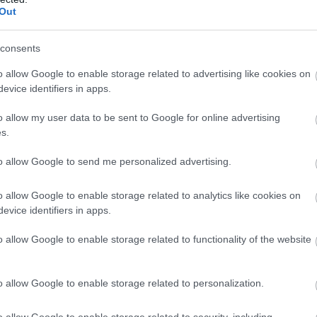
Out
consents
o allow Google to enable storage related to advertising like cookies on
evice identifiers in apps.
o allow my user data to be sent to Google for online advertising
s.
to allow Google to send me personalized advertising.
KONFERENCIA
Trust Summit 2025 – Nem hangos volt, hanem
o allow Google to enable storage related to analytics like cookies on
evice identifiers in apps.
mély
o allow Google to enable storage related to functionality of the website
A 2025-ös Trust Summit nem harsány szavaktól volt hangos,
hanem a valódi tartalmak adtak igazi mélységet neki. A „Túlélsz
vagy dominálsz?” kérdés nem csupán mottó volt, hanem korunk
o allow Google to enable storage related to personalization.
egyik…
o allow Google to enable storage related to security, including