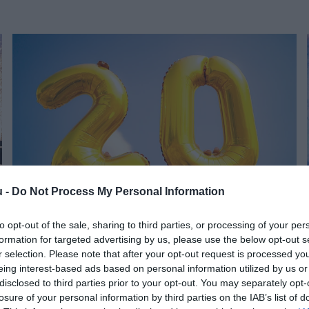
u -
Do Not Process My Personal Information
to opt-out of the sale, sharing to third parties, or processing of your per
ÉVFORDULÓ
(X)
formation for targeted advertising by us, please use the below opt-out s
20 évnyi bizalom, fejlődés és közös siker!
r selection. Please note that after your opt-out request is processed y
eing interest-based ads based on personal information utilized by us or
disclosed to third parties prior to your opt-out. You may separately opt-
losure of your personal information by third parties on the IAB’s list of
A Timac Agro jövőre ünnepli magyarországi fennállásának 20.