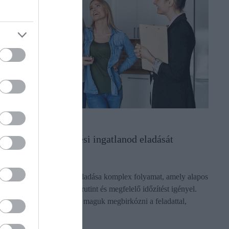
INGATLAN
(X)
Miért bízd befektetési ingatlanod eladását
ingatlanosra?
A befektetési ingatlanok eladása komplex folyamat, amely alapos
piaci ismeretet, tárgyalási rutint és megfelelő időzítést igényel.
Sokan próbálkoznak saját maguk megbirkózni a feladattal,
azonban a…