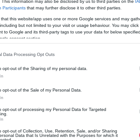
. This information may also be disclosed by us to third parties on the
IA
évfordulóját, és ezt a mérföldkövet nem csupán megünnepeljük –
Participants
that may further disclose it to other third parties.
hanem meg is osztjuk Önnel! Köszönjük, hogy az elmúlt két
 that this website/app uses one or more Google services and may gath
évtizedben velünk…
including but not limited to your visit or usage behaviour. You may click 
 to Google and its third-party tags to use your data for below specifi
ogle consent section.
l Data Processing Opt Outs
o opt-out of the Sharing of my personal data.
In
o opt-out of the Sale of my Personal Data.
In
to opt-out of processing my Personal Data for Targeted
ing.
In
o opt-out of Collection, Use, Retention, Sale, and/or Sharing
ersonal Data that Is Unrelated with the Purposes for which it
lected.