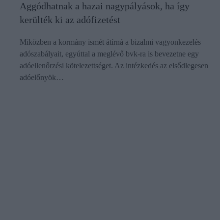
Aggódhatnak a hazai nagypályások, ha így
kerülték ki az adófizetést
Miközben a kormány ismét átírná a bizalmi vagyonkezelés
adószabályait, egyúttal a meglévő bvk-ra is bevezetne egy
adóellenőrzési kötelezettséget. Az intézkedés az elsődlegesen
adóelőnyök…