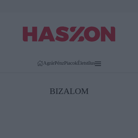
Agrár
Pénz
Piacok
Életstílus
BIZALOM