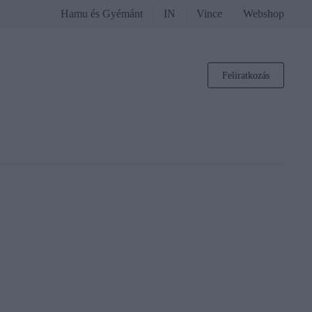
Hamu és Gyémánt
IN
Vince
Webshop
Feliratkozás