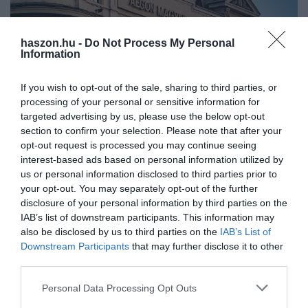
haszon.hu -
Do Not Process My Personal
Information
If you wish to opt-out of the sale, sharing to third parties, or
PIACOK
processing of your personal or sensitive information for
targeted advertising by us, please use the below opt-out
A magyar kormány elkaszált egy gigaüzletet, de
section to confirm your selection. Please note that after your
bukhatja a vétót
opt-out request is processed you may continue seeing
interest-based ads based on personal information utilized by
Az Európai Bizottság úgynevezett előzetes következtetése szerint
us or personal information disclosed to third parties prior to
Magyarország megsértette az uniós jogot, amikor megvétózta,
your opt-out. You may separately opt-out of the further
disclosure of your personal information by third parties on the
hogy az osztrák Vienna Insurance Group AG Wiener
IAB’s list of downstream participants. This information may
Versicherung Gruppe (VIG)…
also be disclosed by us to third parties on the
IAB’s List of
Downstream Participants
that may further disclose it to other
third parties.
Please note that this website/app uses one or more Google
Personal Data Processing Opt Outs
services and may gather and store information including but