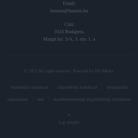
Email:
haszon@haszon.hu
Cím:
1024 Budapest,
Margit krt. 5/A, 3. em. 1. a
© 2025 All rights reserved. Powered by
HG Media
.
moderálási szabályzat
adatvédelmi szabályzat
médiaajánló
impresszum
ászf
akadálymentességi megfelelőségi nyilatkozat
Lap tetejére