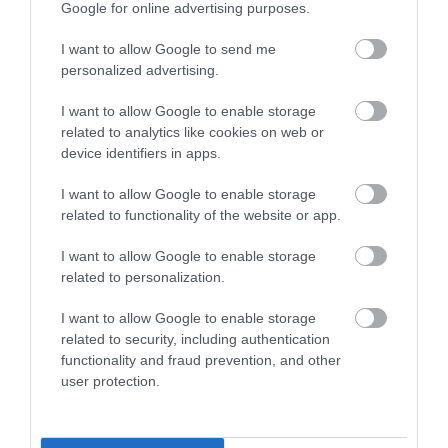
Google for online advertising purposes.
PIACOK
I want to allow Google to send me
Tényleg több balesetet okoznak az idősebb
personalized advertising.
sofőrök? Itt a válasz
I want to allow Google to enable storage
related to analytics like cookies on web or
A CLB biztosítási alkusz tapasztalatai szerint a sofőrök korának
device identifiers in apps.
van köze a balesetek számához, csak nem úgy, mint ahogyan azt
sokan gondolják.
I want to allow Google to enable storage
related to functionality of the website or app.
I want to allow Google to enable storage
related to personalization.
I want to allow Google to enable storage
related to security, including authentication
functionality and fraud prevention, and other
user protection.