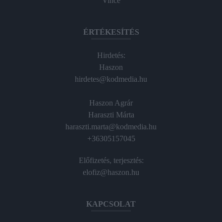
Vince
ÉRTÉKESÍTÉS
Hirdetés:
Haszon
hirdetes@kodmedia.hu
Haszon Agrár
Haraszti Márta
haraszti.marta@kodmedia.hu
+36305157045
Előfizetés, terjesztés:
elofiz@haszon.hu
KAPCSOLAT