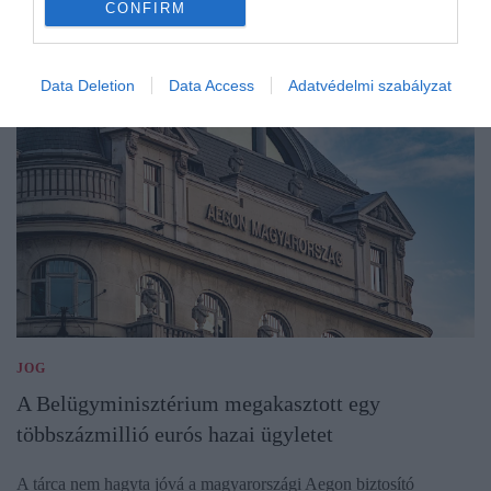
CONFIRM
Data Deletion
Data Access
Adatvédelmi szabályzat
JOG
A Belügyminisztérium megakasztott egy
többszázmillió eurós hazai ügyletet
A tárca nem hagyta jóvá a magyarországi Aegon biztosító