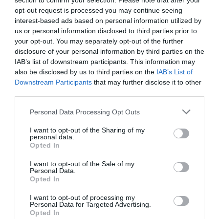
section to confirm your selection. Please note that after your
opt-out request is processed you may continue seeing
Gautam Adani már eddig is Ázsia leggazdagabb embere volt,
interest-based ads based on personal information utilized by
most viszont a világ harmadik leggazdagabb emberévé vált.
us or personal information disclosed to third parties prior to
your opt-out. You may separately opt-out of the further
disclosure of your personal information by third parties on the
IAB’s list of downstream participants. This information may
also be disclosed by us to third parties on the
IAB’s List of
Downstream Participants
that may further disclose it to other
third parties.
Please note that this website/app uses one or more Google
Personal Data Processing Opt Outs
services and may gather and store information including but
not limited to your visit or usage behaviour. You may click to
I want to opt-out of the Sharing of my
personal data.
grant or deny consent to Google and its third-party tags to
Opted In
use your data for below specified purposes in below Google
consent section.
I want to opt-out of the Sale of my
Personal Data.
Opted In
I want to opt-out of processing my
Personal Data for Targeted Advertising.
Opted In