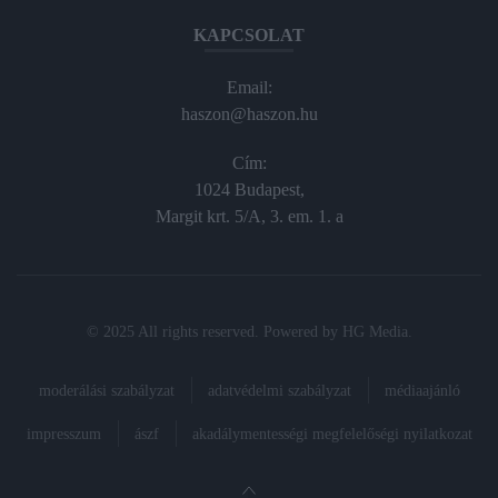
KAPCSOLAT
Email:
haszon@haszon.hu
Cím:
1024 Budapest,
Margit krt. 5/A, 3. em. 1. a
© 2025 All rights reserved. Powered by
HG Media
.
moderálási szabályzat
adatvédelmi szabályzat
médiaajánló
impresszum
ászf
akadálymentességi megfelelőségi nyilatkozat