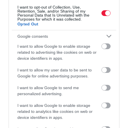
I want to opt-out of Collection, Use,
Retention, Sale, and/or Sharing of my
Personal Data that Is Unrelated with the
Purposes for which it was collected.
Opted Out
Google consents
I want to allow Google to enable storage
related to advertising like cookies on web or
device identifiers in apps.
PIACOK
Hoppá, Moszkva már Ázsiába is kevesebb olajat
I want to allow my user data to be sent to
Google for online advertising purposes.
exportál
I want to allow Google to send me
A májusi rekord után csökkent az Ázsiába tartó orosz olaj
personalized advertising.
mennyisége. A Bloomberg szerint ennek az lehet az egyik oka,
hogy Moszkva kevesebb olajat termel ki, és a Kínán és Indián
I want to allow Google to enable storage
related to analytics like cookies on web or
kívüli ázsiai…
device identifiers in apps.