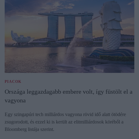
PIACOK
Országa leggazdagabb embere volt, így füstölt el a
vagyona
Egy szingapúri tech milliárdos vagyona rövid idő alatt ötödére
zsugorodott, és ezzel ki is került az elitmilliárdosok köréből a
Bloomberg listája szerint.