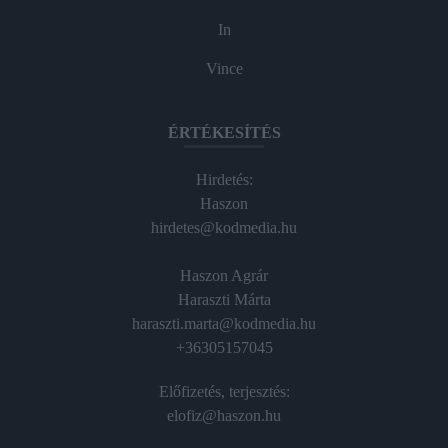
In
Vince
ÉRTÉKESÍTÉS
Hirdetés:
Haszon
hirdetes@kodmedia.hu
Haszon Agrár
Haraszti Márta
haraszti.marta@kodmedia.hu
+36305157045
Előfizetés, terjesztés:
elofiz@haszon.hu