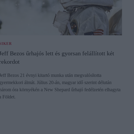
SIKER
Jeff Bezos űrhajós lett és gyorsan felállított két
rekordot
Jeff Bezos 21 évnyi kitartó munka után megvalósította
gyermekkori álmát. Július 20-án, magyar idő szerint délután
három óra környékén a New Shepard űrhajó fedélzetén elhagyta
a Földet.