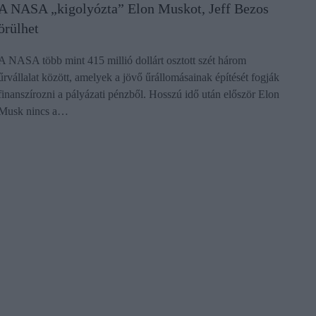
A NASA „kigolyózta” Elon Muskot, Jeff Bezos
örülhet
A NASA több mint 415 millió dollárt osztott szét három
űrvállalat között, amelyek a jövő űrállomásainak építését fogják
finanszírozni a pályázati pénzből. Hosszú idő után először Elon
Musk nincs a…