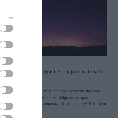
MUNKA
Gyötrelmes állásinterjún lehet bejutni az űrbáró
cégéhez
Ahogy korunk űrbáróinak vállalatai egyre nagyobb sikereket
érnek el, úgy akarnak egyre többen dolgozni a magán-
űrszektorban. Ahogyan azonban az sejthető volt, egyáltalán nem
egyszerű bekerülni.