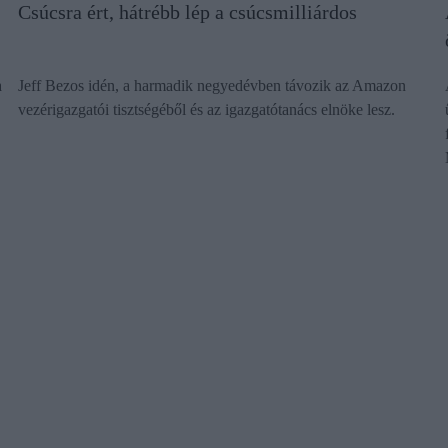
Csúcsra ért, hátrébb lép a csúcsmilliárdos
a
Jeff Bezos idén, a harmadik negyedévben távozik az Amazon
vezérigazgatói tisztségéből és az igazgatótanács elnöke lesz.