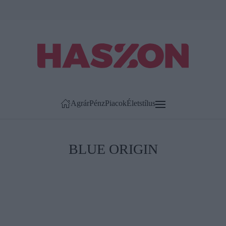
Agrár
Pénz
Piacok
Életstílus
BLUE ORIGIN