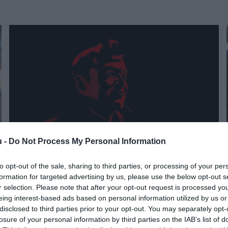
u -
Do Not Process My Personal Information
to opt-out of the sale, sharing to third parties, or processing of your per
JOG
formation for targeted advertising by us, please use the below opt-out s
Elon Musk Dredd bírótól vett idézettel üzent Jeff
r selection. Please note that after your opt-out request is processed y
eing interest-based ads based on personal information utilized by us or
Bezosnak
disclosed to third parties prior to your opt-out. You may separately opt-
losure of your personal information by third parties on the IAB’s list of
Az USA Szövetségi Bírósága elutasította Jeff Bezos űrvállalata,