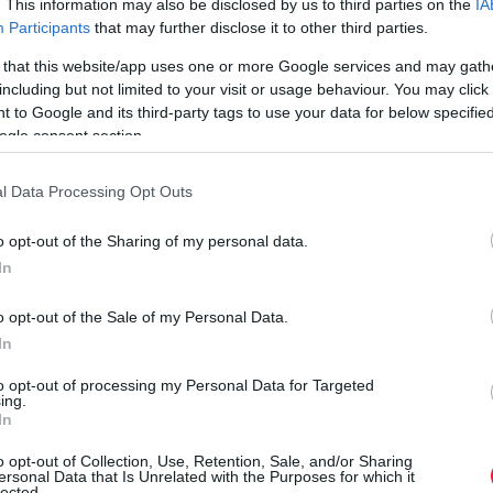
. This information may also be disclosed by us to third parties on the
IA
a Blue Origin keresetét, amit azért nyújtott be, mert álláspontja
Participants
that may further disclose it to other third parties.
szerint a NASA jogellenesen és tisztességtelenül hirdette ki…
 that this website/app uses one or more Google services and may gath
including but not limited to your visit or usage behaviour. You may click 
 to Google and its third-party tags to use your data for below specifi
ogle consent section.
l Data Processing Opt Outs
o opt-out of the Sharing of my personal data.
In
o opt-out of the Sale of my Personal Data.
In
to opt-out of processing my Personal Data for Targeted
ing.
In
o opt-out of Collection, Use, Retention, Sale, and/or Sharing
ersonal Data that Is Unrelated with the Purposes for which it
lected.