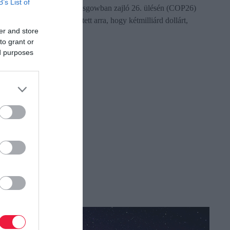
B’s List of
Keretegyezményének Glasgowban zajló 26. ülésén (COP26)
tartott beszédében ígérete tett arra, hogy kétmilliárd dollárt,
er and store
átszámítva nagyjából…
to grant or
ed purposes