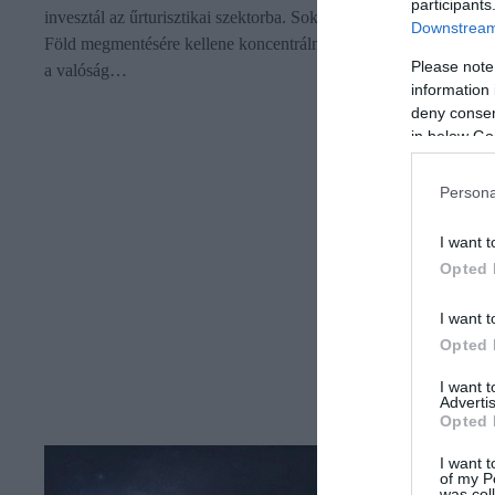
participants
invesztál az űrturisztikai szektorba. Sokan úgy vélik, inkább a
Downstream 
Föld megmentésére kellene koncentrálnia. Jeff Bezos rámutatott,
Please note
a valóság…
information 
deny consent
in below Go
Persona
I want t
Opted 
I want t
Opted 
I want 
Advertis
Opted 
I want t
of my P
was col