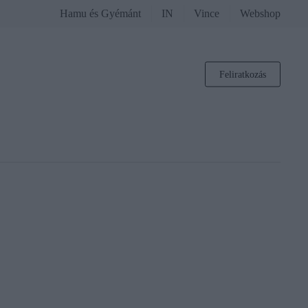
Hamu és Gyémánt
IN
Vince
Webshop
Feliratkozás