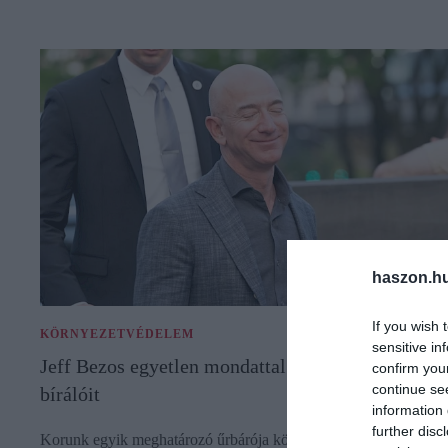
haszon.h
If you wish 
KÖRNYEZETVÉDELEM
sensitive in
Jeff Bezos egyetlen mondattal tette helyre a
confirm you
continue se
bírálóit
information 
further disc
Korunk egyik meghatározó űrbárója köztudottan rengeteg pénzt