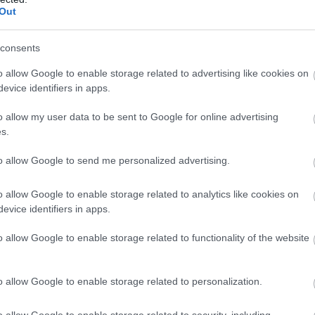
Out
consents
o allow Google to enable storage related to advertising like cookies on
evice identifiers in apps.
o allow my user data to be sent to Google for online advertising
s.
to allow Google to send me personalized advertising.
FOGYASZTÓVÉDELEM
Kínos, az űrhajógyártók nem ülnének fel a saját
o allow Google to enable storage related to analytics like cookies on
evice identifiers in apps.
űrhajójukra
o allow Google to enable storage related to functionality of the website
Azt már megszokhattuk, hogy Elon Musk rendszeresen savazza
Jeff Bezos-t, de most kivételesen a saját alkalmazottai kritizálták
az űrbáró vállalatát.
o allow Google to enable storage related to personalization.
o allow Google to enable storage related to security, including