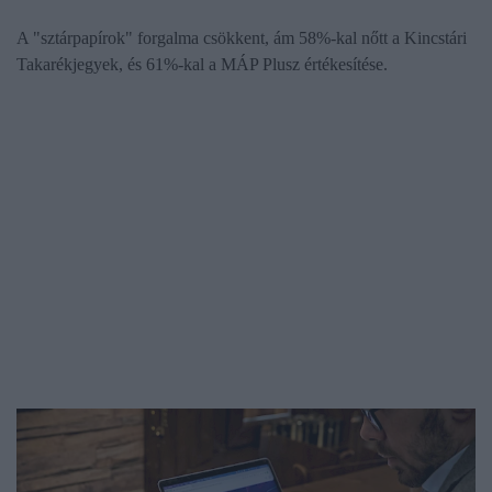
A "sztárpapírok" forgalma csökkent, ám 58%-kal nőtt a Kincstári
Takarékjegyek, és 61%-kal a MÁP Plusz értékesítése.