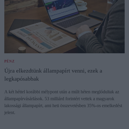
PÉNZ
Újra elkezdtünk állampapírt venni, ezek a
legkapósabbak
A két héttel korábbi mélypont után a múlt héten meglódultak az
állampapírvásárlások. 53 milliárd forintért vettek a magyarok
lakossági állampapírt, ami heti összevetésben 35%-os emelkedést
jelent.