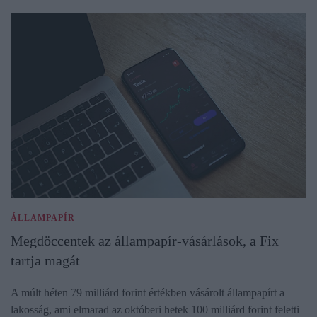
ÁLLAMPAPÍR
Megdöccentek az állampapír-vásárlások, a Fix
tartja magát
A múlt héten 79 milliárd forint értékben vásárolt állampapírt a
lakosság, ami elmarad az októberi hetek 100 milliárd forint feletti