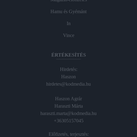
Hamu és Gyémánt
In
Vince
ÉRTÉKESÍTÉS
Hirdetés:
Haszon
hirdetes@kodmedia.hu
Haszon Agrár
Haraszti Márta
haraszti.marta@kodmedia.hu
+36305157045
Előfizetés, terjesztés: