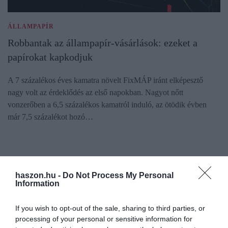
ÁLLAMPAPÍR
Robbantak az állampapír-vásárlások: ezeket a
papírokat kapkodjuk
A 7 százalékos éves kamatra növelt FixMÁP iránt elképesztő
nagy volt az érdeklődés az első napokban. Nagyot nőtt
vonzerőben a 6,5 százalékos kamatról induló, az ötödik évben
már 7,5 százalékot hozó…
haszon.hu -
Do Not Process My Personal
Information
If you wish to opt-out of the sale, sharing to third parties, or
processing of your personal or sensitive information for