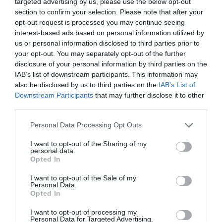
targeted advertising by us, please use the below opt-out
section to confirm your selection. Please note that after your
opt-out request is processed you may continue seeing
interest-based ads based on personal information utilized by
us or personal information disclosed to third parties prior to
your opt-out. You may separately opt-out of the further
disclosure of your personal information by third parties on the
IAB’s list of downstream participants. This information may
also be disclosed by us to third parties on the
IAB’s List of
Downstream Participants
that may further disclose it to other
third parties.
Please note that this website/app uses one or more Google
Personal Data Processing Opt Outs
services and may gather and store information including but
not limited to your visit or usage behaviour. You may click to
I want to opt-out of the Sharing of my
personal data.
grant or deny consent to Google and its third-party tags to
Opted In
use your data for below specified purposes in below Google
consent section.
I want to opt-out of the Sale of my
Personal Data.
ÁLLAMPAPÍR
Opted In
Mától vásárolhatók meg az új állampapírok
I want to opt-out of processing my
Personal Data for Targeted Advertising.