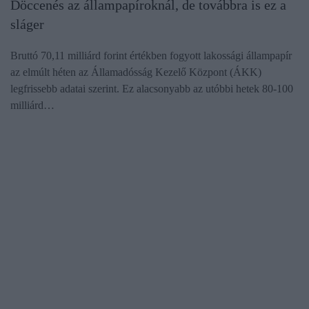
Döccenés az állampapíroknál, de továbbra is ez a
sláger
Bruttó 70,11 milliárd forint értékben fogyott lakossági állampapír
az elmúlt héten az Államadósság Kezelő Központ (ÁKK)
legfrissebb adatai szerint. Ez alacsonyabb az utóbbi hetek 80-100
milliárd…