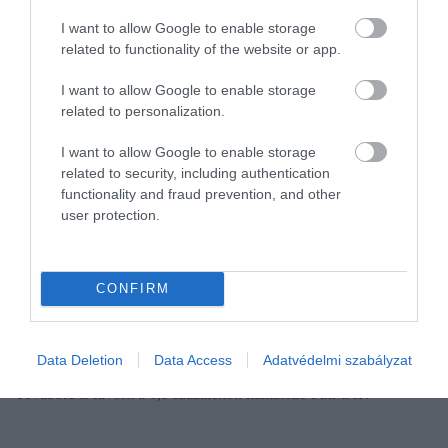
I want to allow Google to enable storage
related to functionality of the website or app.
I want to allow Google to enable storage
related to personalization.
I want to allow Google to enable storage
related to security, including authentication
functionality and fraud prevention, and other
user protection.
ÁLLAMPAPÍR
Kezdünk kiszeretni az állampapírból: itt vannak a
CONFIRM
friss számok
Mindössze 40 milliárd forint értékben vett állampapírt a lakosság a
Data Deletion
Data Access
Adatvédelmi szabályzat
múlt héten. Ez a második legalacsonyabb érték ebben az évben.
Továbbra is favorit a 6,5 százalékon kamatozó FixMÁP.