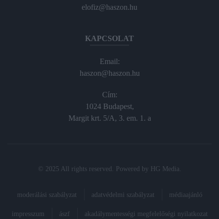
elofiz@haszon.hu
KAPCSOLAT
Email:
haszon@haszon.hu
Cím:
1024 Budapest,
Margit krt. 5/A, 3. em. 1. a
© 2025 All rights reserved. Powered by
HG Media
.
moderálási szabályzat
adatvédelmi szabályzat
médiaajánló
impresszum
ászf
akadálymentességi megfelelőségi nyilatkozat