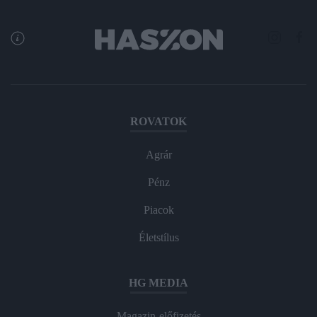
ROVATOK
Agrár
Pénz
Piacok
Életstílus
HG MEDIA
Magazin-előfizetés