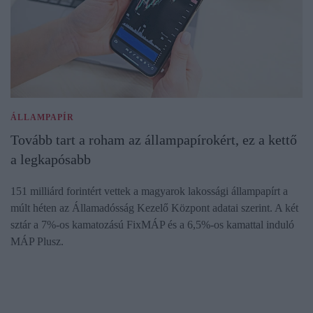
ÁLLAMPAPÍR
Tovább tart a roham az állampapírokért, ez a kettő
a legkapósabb
151 milliárd forintért vettek a magyarok lakossági állampapírt a
múlt héten az Államadósság Kezelő Központ adatai szerint. A két
sztár a 7%-os kamatozású FixMÁP és a 6,5%-os kamattal induló
MÁP Plusz.