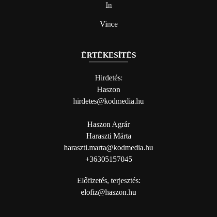
In
Vince
ÉRTÉKESÍTÉS
Hirdetés:
Haszon
hirdetes@kodmedia.hu
Haszon Agrár
Haraszti Márta
haraszti.marta@kodmedia.hu
+36305157045
Előfizetés, terjesztés:
elofiz@haszon.hu