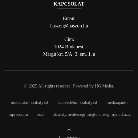
KAPCSOLAT
Email:
haszon@haszon.hu
Cím:
1024 Budapest,
Margit krt. 5/A, 3. em. 1. a
© 2025 All rights reserved. Powered by
HG Media
.
moderálási szabályzat
adatvédelmi szabályzat
médiaajánló
impresszum
ászf
akadálymentességi megfelelőségi nyilatkozat
Lap tetejére