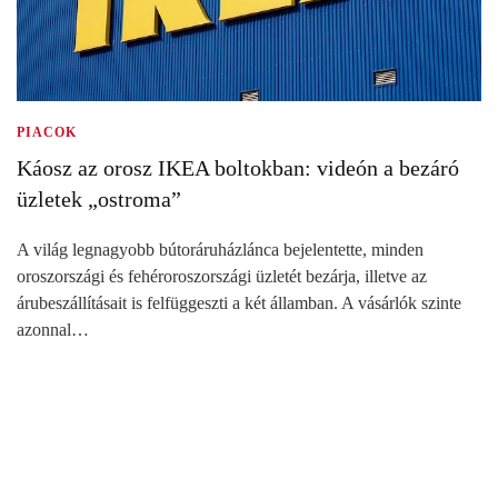
PIACOK
Káosz az orosz IKEA boltokban: videón a bezáró
üzletek „ostroma”
A világ legnagyobb bútoráruházlánca bejelentette, minden
oroszországi és fehéroroszországi üzletét bezárja, illetve az
árubeszállításait is felfüggeszti a két államban. A vásárlók szinte
azonnal…