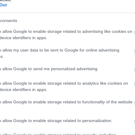
Out
consents
o allow Google to enable storage related to advertising like cookies on
evice identifiers in apps.
o allow my user data to be sent to Google for online advertising
s.
to allow Google to send me personalized advertising.
PIACOK
Élesedik a verseny, az Aldi ott liheg a Penny
o allow Google to enable storage related to analytics like cookies on
evice identifiers in apps.
nyakában
o allow Google to enable storage related to functionality of the website
Kis híján beérte a magyar Aldi a Pennyt, az előbbi boltlánc
tavalyi forgalma 315 milliárd forint volt, az utóbbié 322 milliárd
forintot tett ki. Egy évvel korábban még 15 milliárd forint volt
o allow Google to enable storage related to personalization.
a…
o allow Google to enable storage related to security, including