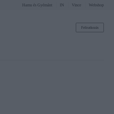
Hamu és Gyémánt
IN
Vince
Webshop
Feliratkozás