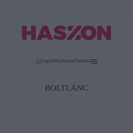
Agrár
Pénz
Piacok
Életstílus
BOLTLÁNC