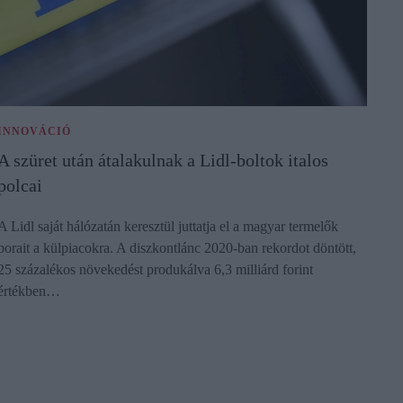
INNOVÁCIÓ
A szüret után átalakulnak a Lidl-boltok italos
polcai
A Lidl saját hálózatán keresztül juttatja el a magyar termelők
borait a külpiacokra. A diszkontlánc 2020-ban rekordot döntött,
25 százalékos növekedést produkálva 6,3 milliárd forint
értékben…