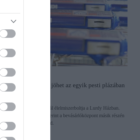
PIACOK
Aldi-Reál helycsere jöhet az egyik pesti plázában
Jövő hétvégén bezár a Reál élelmiszerboltja a Lurdy Házban.
Helyette lapértesülések szerint a bevásárlóközpont másik részén
egy Aldi-üzlet nyílhat majd.