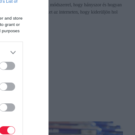
B’s List of
vizsgálta meg netnográfiai módszerrel, hogy hányszor és hogyan
emlegettük a hazai üzleteket az interneten, hogy kiderüljön hol
er and store
vásároltak a…
to grant or
ed purposes