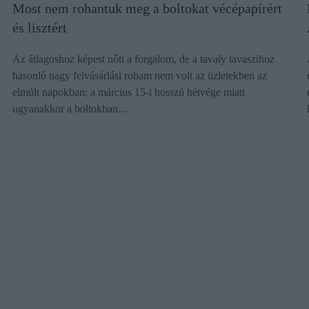
Most nem rohantuk meg a boltokat vécépapírért
és lisztért
Az átlagoshoz képest nőtt a forgalom, de a tavaly tavaszihoz
hasonló nagy felvásárlási roham nem volt az üzletekben az
elmúlt napokban; a március 15-i hosszú hétvége miatt
ugyanakkor a boltokban…