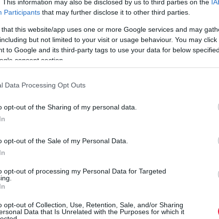
. This information may also be disclosed by us to third parties on the
IA
legkésőbb július 1-jétől: akciók meghirdetésére fogja kötelezni a
Participants
that may further disclose it to other third parties.
jelentős árbevétellel rendelkező élelmiszer-kereskedelmi láncokat
 that this website/app uses one or more Google services and may gath
- közölte…
including but not limited to your visit or usage behaviour. You may click 
 to Google and its third-party tags to use your data for below specifi
ogle consent section.
l Data Processing Opt Outs
o opt-out of the Sharing of my personal data.
In
o opt-out of the Sale of my Personal Data.
In
to opt-out of processing my Personal Data for Targeted
ing.
In
o opt-out of Collection, Use, Retention, Sale, and/or Sharing
ersonal Data that Is Unrelated with the Purposes for which it
lected.