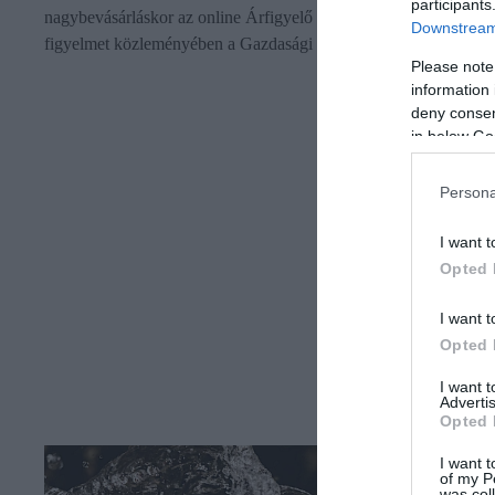
participants
nagybevásárláskor az online Árfigyelő használatával - hívja fel a
Downstream 
figyelmet közleményében a Gazdasági Versenyhivatal (GVH)..
Please note
information 
deny consent
in below Go
Persona
I want t
Opted 
I want t
Opted 
I want 
Advertis
Opted 
I want t
of my P
was col