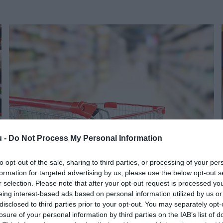
u -
Do Not Process My Personal Information
to opt-out of the sale, sharing to third parties, or processing of your per
PIACOK
formation for targeted advertising by us, please use the below opt-out s
Akciózásra kötelezi a kormány a nagy
r selection. Please note that after your opt-out request is processed y
eing interest-based ads based on personal information utilized by us or
élelmiszerkereskedőket
disclosed to third parties prior to your opt-out. You may separately opt-
losure of your personal information by third parties on the IAB’s list of
A kormány az árak letörése érdekében új eszközt vezet be