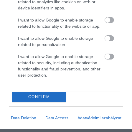
related to analytics like cookies on web or
device identifiers in apps.
I want to allow Google to enable storage
related to functionality of the website or app.
I want to allow Google to enable storage
related to personalization.
I want to allow Google to enable storage
ADÓ
related to security, including authentication
A NAV kommandósai kapcsolták le a szerb
functionality and fraud prevention, and other
bandavezért - videó
user protection.
A Nemzeti Adó- és Vámhivatal dél-dunántúli nyomozói
nagyüzemben működő számlagyárat buktattak le. A bűnözői
CONFIRM
csoport igény szerint gyártotta megrendelőinek a meg nem történt
gazdasági eseményekről…
Data Deletion
Data Access
Adatvédelmi szabályzat