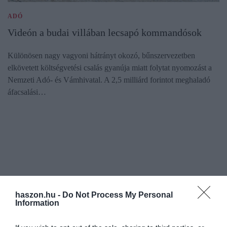
ADÓ
Videón a budai villában lecsapó kommandósok
Különösen nagy vagyoni hátrányt okozó, bűnszervezetben
elkövetett költségvetési csalás gyanúja miatt folytat nyomozást a
Nemzeti Adó- és Vámhivatal. A 2,5 milliárd forintot meghaladó
áfacsalási…
haszon.hu -
Do Not Process My Personal
Information