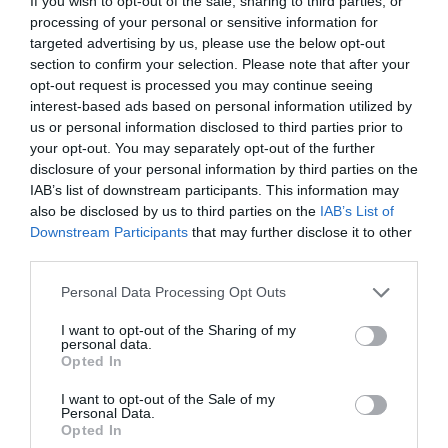
If you wish to opt-out of the sale, sharing to third parties, or
processing of your personal or sensitive information for
targeted advertising by us, please use the below opt-out
section to confirm your selection. Please note that after your
opt-out request is processed you may continue seeing
interest-based ads based on personal information utilized by
us or personal information disclosed to third parties prior to
your opt-out. You may separately opt-out of the further
disclosure of your personal information by third parties on the
IAB’s list of downstream participants. This information may
also be disclosed by us to third parties on the
IAB’s List of
Downstream Participants
that may further disclose it to other
third parties.
Please note that this website/app uses one or more Google
Personal Data Processing Opt Outs
services and may gather and store information including but
not limited to your visit or usage behaviour. You may click to
I want to opt-out of the Sharing of my
ADÓ
personal data.
grant or deny consent to Google and its third-party tags to
Opted In
Nagyban csaltak a budapesti Nagybanin, lebuktak
use your data for below specified purposes in below Google
consent section.
I want to opt-out of the Sale of my
Personal Data.
Három szervezett bűnözői csoport által kiépített számlázási láncot
Opted In
leplezett le a Nemzeti Adó- és Vámhivatal bűnügyi igazgatósága,