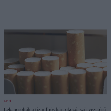
ADÓ
Lekapcsolták a tízmilliós kárt okozó, szír vezetésű