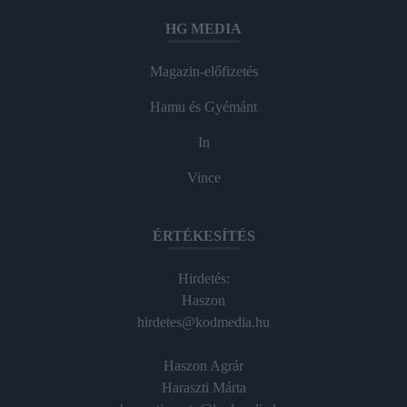
HG MEDIA
Magazin-előfizetés
Hamu és Gyémánt
In
Vince
ÉRTÉKESÍTÉS
Hirdetés:
Haszon
hirdetes@kodmedia.hu
Haszon Agrár
Haraszti Márta