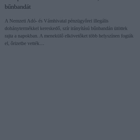
bűnbandát
A Nemzeti Adó- és Vámhivatal pénzügyőrei illegális
dohánytermékkel kereskedő, szír irányítású bűnbandán ütöttek
rajta a napokban. A menekülő elkövetőket több helyszínen fogták
el, őrizetbe vették…