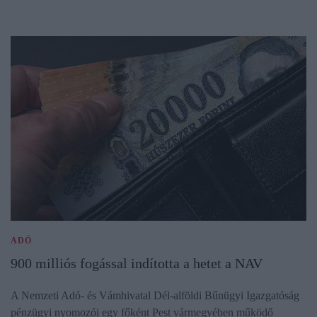
ADÓ
900 milliós fogással indította a hetet a NAV
A Nemzeti Adó- és Vámhivatal Dél-alföldi Bűnügyi Igazgatóság
pénzügyi nyomozói egy főként Pest vármegyében működő