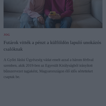
JOG
Futárok vitték a pénzt a külföldön lapuló unokázós
csalóknak
A Győri Járási Ügyészség vádat emelt azzal a három férfival
szemben, akik 2019-ben az Egyesült Királyságból irányított
bűnszervezet tagjaként, Magyarországon élő idős sértetteket
csaptak be.