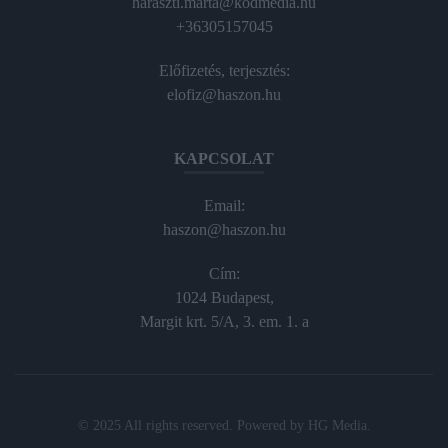
haraszti.marta@kodmedia.hu
+36305157045
Előfizetés, terjesztés:
elofiz@haszon.hu
KAPCSOLAT
Email:
haszon@haszon.hu
Cím:
1024 Budapest,
Margit krt. 5/A, 3. em. 1. a
© 2025 All rights reserved. Powered by
HG Media
.