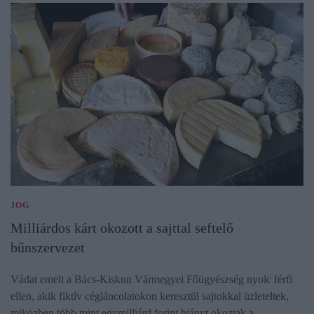
JOG
Milliárdos kárt okozott a sajttal seftelő
bűnszervezet
Vádat emelt a Bács-Kiskun Vármegyei Főügyészség nyolc férfi
ellen, akik fiktív cégláncolatokon keresztül sajtokkal üzleteltek,
miközben több mint egymilliárd forint hiányt okoztak a