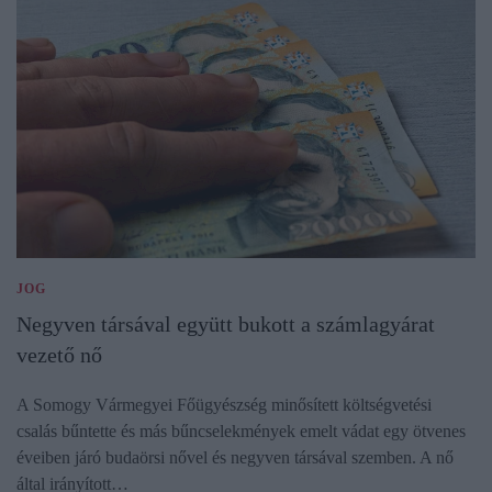
JOG
Negyven társával együtt bukott a számlagyárat
vezető nő
A Somogy Vármegyei Főügyészség minősített költségvetési
csalás bűntette és más bűncselekmények emelt vádat egy ötvenes
éveiben járó budaörsi nővel és negyven társával szemben. A nő
által irányított…