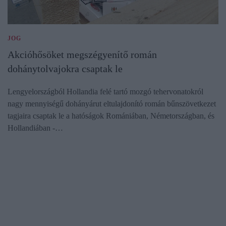
JOG
Akcióhősöket megszégyenítő román
dohánytolvajokra csaptak le
Lengyelországból Hollandia felé tartó mozgó tehervonatokról
nagy mennyiségű dohányárut eltulajdonító román bűnszövetkezet
tagjaira csaptak le a hatóságok Romániában, Németországban, és
Hollandiában -…