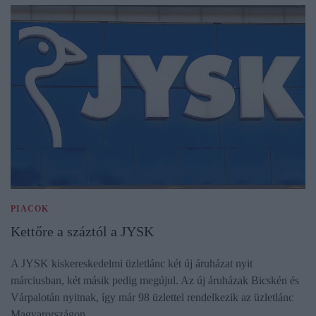
PIACOK
Kettőre a száztól a JYSK
A JYSK kiskereskedelmi üzletlánc két új áruházat nyit
márciusban, két másik pedig megújul. Az új áruházak Bicskén és
Várpalotán nyitnak, így már 98 üzlettel rendelkezik az üzletlánc
Magyarországon.