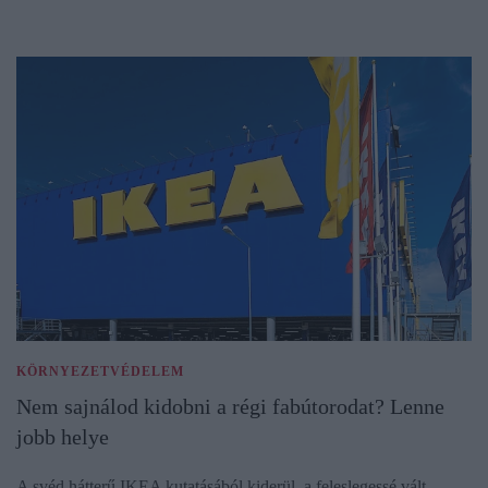
KÖRNYEZETVÉDELEM
Nem sajnálod kidobni a régi fabútorodat? Lenne
jobb helye
A svéd hátterű IKEA kutatásából kiderül, a feleslegessé vált