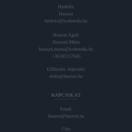
Hirdetés:
Haszon
hirdetes@kodmedia.hu
Haszon Agrár
Haraszti Márta
haraszti.marta@kodmedia.hu
+36305157045
Előfizetés, terjesztés:
elofiz@haszon.hu
KAPCSOLAT
Email:
haszon@haszon.hu
Cím: