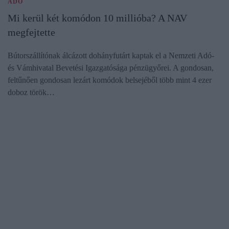
ADÓ
Mi kerül két komódon 10 millióba? A NAV
megfejtette
Bútorszállítónak álcázott dohányfutárt kaptak el a Nemzeti Adó-
és Vámhivatal Bevetési Igazgatósága pénzügyőrei. A gondosan,
feltűnően gondosan lezárt komódok belsejéből több mint 4 ezer
doboz török…