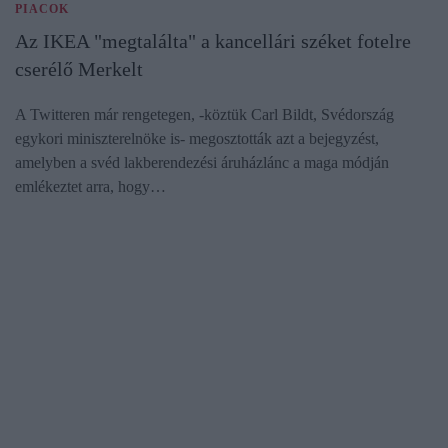
PIACOK
Az IKEA "megtalálta" a kancellári széket fotelre
cserélő Merkelt
A Twitteren már rengetegen, -köztük Carl Bildt, Svédország
egykori miniszterelnöke is- megosztották azt a bejegyzést,
amelyben a svéd lakberendezési áruházlánc a maga módján
emlékeztet arra, hogy…