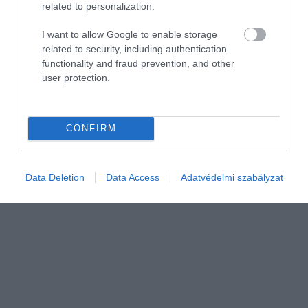
related to personalization.
Divathóborttá vált egy 2,7 millió forintos szék
I want to allow Google to enable storage
related to security, including authentication
functionality and fraud prevention, and other
Új őrület ütötte fel a fejét a tengerentúlon. A kiváltó oka egy
user protection.
méregdrága szék, rengeteg férfi akar magának egyet otthonra. De
mire fel ez a felhajtás?
CONFIRM
Data Deletion
Data Access
Adatvédelmi szabályzat