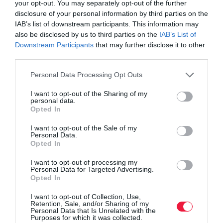
your opt-out. You may separately opt-out of the further
disclosure of your personal information by third parties on the
IAB’s list of downstream participants. This information may
also be disclosed by us to third parties on the
IAB’s List of
Downstream Participants
that may further disclose it to other
third parties.
Please note that this website/app uses one or more Google
Personal Data Processing Opt Outs
services and may gather and store information including but
not limited to your visit or usage behaviour. You may click to
I want to opt-out of the Sharing of my
personal data.
grant or deny consent to Google and its third-party tags to
Opted In
use your data for below specified purposes in below Google
consent section.
I want to opt-out of the Sale of my
Házam skandináv stílusban: Praktikus útmutató
Personal Data.
Opted In
A skandináv stílus híres az egyszerűségéről és eleganciájáról,
I want to opt-out of processing my
minimalizmusáról és semleges színeinek használatáról.
Personal Data for Targeted Advertising.
Opted In
I want to opt-out of Collection, Use,
Retention, Sale, and/or Sharing of my
Personal Data that Is Unrelated with the
Purposes for which it was collected.