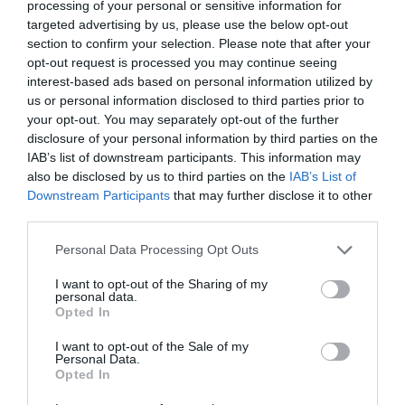
processing of your personal or sensitive information for
targeted advertising by us, please use the below opt-out
section to confirm your selection. Please note that after your
opt-out request is processed you may continue seeing
interest-based ads based on personal information utilized by
us or personal information disclosed to third parties prior to
your opt-out. You may separately opt-out of the further
disclosure of your personal information by third parties on the
IAB’s list of downstream participants. This information may
also be disclosed by us to third parties on the
IAB’s List of
Downstream Participants
that may further disclose it to other
third parties.
Please note that this website/app uses one or more Google
Personal Data Processing Opt Outs
services and may gather and store information including but
not limited to your visit or usage behaviour. You may click to
I want to opt-out of the Sharing of my
personal data.
grant or deny consent to Google and its third-party tags to
Opted In
use your data for below specified purposes in below Google
consent section.
I want to opt-out of the Sale of my
SIKER
Personal Data.
Hogyan lehet valakiből jó cégvezető?
Opted In