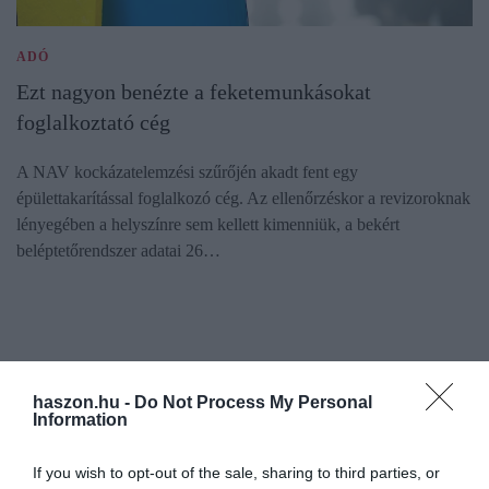
ADÓ
Ezt nagyon benézte a feketemunkásokat
foglalkoztató cég
A NAV kockázatelemzési szűrőjén akadt fent egy
épülettakarítással foglalkozó cég. Az ellenőrzéskor a revizoroknak
lényegében a helyszínre sem kellett kimenniük, a bekért
beléptetőrendszer adatai 26…
haszon.hu -
Do Not Process My Personal
Information
If you wish to opt-out of the sale, sharing to third parties, or