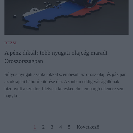
REZSI
A pénz diktál: több nyugati olajcég maradt
Oroszországban
Súlyos nyugati szankciókkal szembesült az orosz olaj- és gázipar
az ukrajnai háború kitörése óta. Azonban eddig válságállónak
bizonyult a szektor. Illetve a kereskedelmi embargó ellenére sem
hagyta…
1
2
3
4
5
Következő