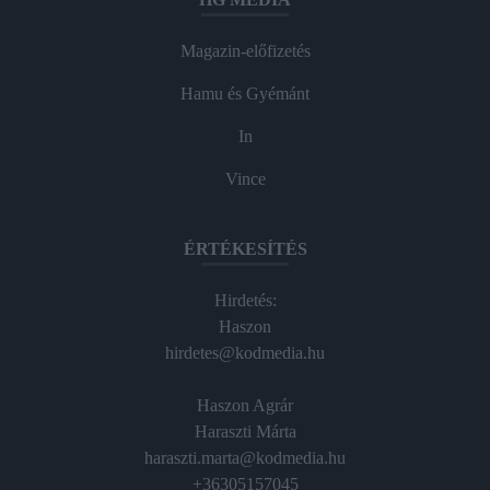
Magazin-előfizetés
Hamu és Gyémánt
In
Vince
ÉRTÉKESÍTÉS
Hirdetés:
Haszon
hirdetes@kodmedia.hu
Haszon Agrár
Haraszti Márta
haraszti.marta@kodmedia.hu
+36305157045