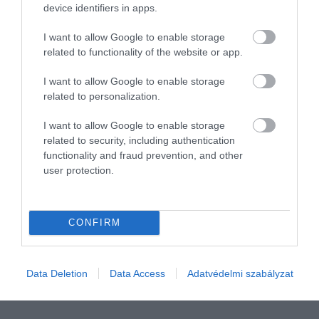
device identifiers in apps.
I want to allow Google to enable storage
related to functionality of the website or app.
I want to allow Google to enable storage
related to personalization.
I want to allow Google to enable storage
related to security, including authentication
functionality and fraud prevention, and other
user protection.
JOG
Ezekben az iparágakban szűnt meg a legtöbb cég
CONFIRM
Az év első kilenc hónapjában 11 600 vállalkozást vontak
felszámolási eljárás alá és 26 600 cég szűnt meg. Ez kevesebb,
mint a tavalyi rekord évben, de megszűnésben az utóbbi hét év
Data Deletion
Data Access
Adatvédelmi szabályzat
második…