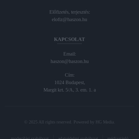
Előfizetés, terjesztés:
elofiz@haszon.hu
KAPCSOLAT
Email:
haszon@haszon.hu
Cím:
1024 Budapest,
Margit krt. 5/A, 3. em. 1. a
© 2025 All rights reserved. Powered by
HG Media
.
moderálási szabályzat
adatvédelmi szabályzat
médiaajánló