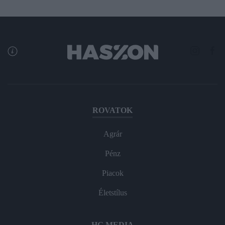
ROVATOK
Agrár
Pénz
Piacok
Életstílus
HG MEDIA