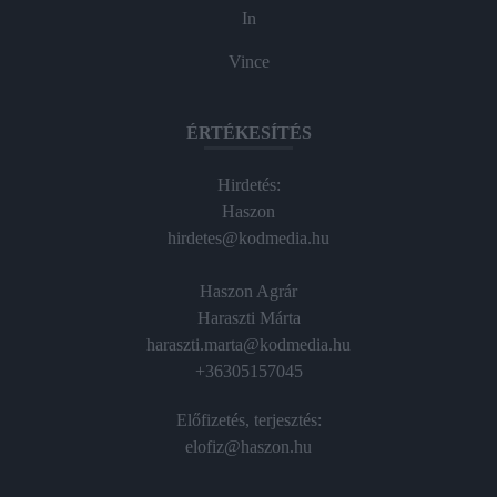
In
Vince
ÉRTÉKESÍTÉS
Hirdetés:
Haszon
hirdetes@kodmedia.hu
Haszon Agrár
Haraszti Márta
haraszti.marta@kodmedia.hu
+36305157045
Előfizetés, terjesztés:
elofiz@haszon.hu