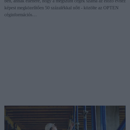
ben, annak ellenére, hogy a megszűnt cégek száma az előző évhez
képest megközelítően 50 százalékkal nőtt - közölte az OPTEN
céginformációs…