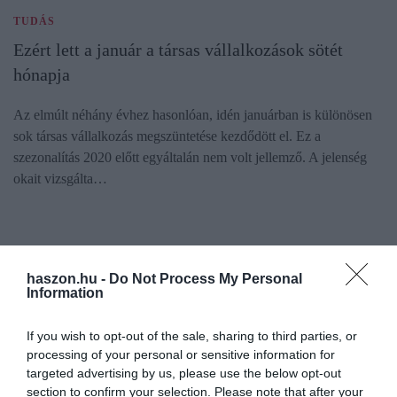
TUDÁS
Ezért lett a január a társas vállalkozások sötét
hónapja
Az elmúlt néhány évhez hasonlóan, idén januárban is különösen
sok társas vállalkozás megszüntetése kezdődött el. Ez a
szezonalítás 2020 előtt egyáltalán nem volt jellemző. A jelenség
okait vizsgálta…
haszon.hu -
Do Not Process My Personal
Information
If you wish to opt-out of the sale, sharing to third parties, or
processing of your personal or sensitive information for
targeted advertising by us, please use the below opt-out
section to confirm your selection. Please note that after your