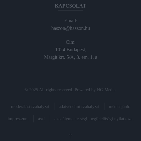
KAPCSOLAT
Email:
haszon@haszon.hu
Cím:
1024 Budapest,
Margit krt. 5/A, 3. em. 1. a
© 2025 All rights reserved. Powered by
HG Media
.
moderálási szabályzat
adatvédelmi szabályzat
médiaajánló
impresszum
ászf
akadálymentességi megfelelőségi nyilatkozat