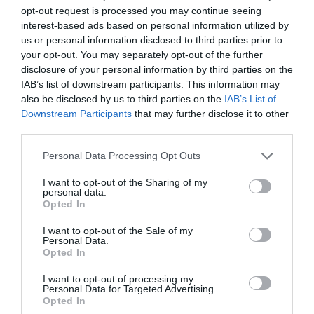
opt-out request is processed you may continue seeing
interest-based ads based on personal information utilized by
us or personal information disclosed to third parties prior to
your opt-out. You may separately opt-out of the further
disclosure of your personal information by third parties on the
IAB’s list of downstream participants. This information may
also be disclosed by us to third parties on the
IAB’s List of
Downstream Participants
that may further disclose it to other
third parties.
Please note that this website/app uses one or more Google
Personal Data Processing Opt Outs
services and may gather and store information including but
not limited to your visit or usage behaviour. You may click to
I want to opt-out of the Sharing of my
personal data.
grant or deny consent to Google and its third-party tags to
Opted In
use your data for below specified purposes in below Google
consent section.
I want to opt-out of the Sale of my
Personal Data.
VILÁG
Opted In
Dubai biztonságos gazdasági környezetet kínál
I want to opt-out of processing my
Personal Data for Targeted Advertising.
Opted In
Dubai stabil és biztonságos gazdasági környezetet kínál a nyugati