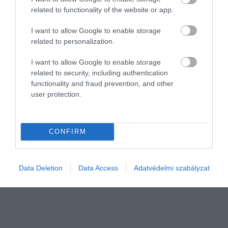
related to functionality of the website or app.
I want to allow Google to enable storage
related to personalization.
I want to allow Google to enable storage
related to security, including authentication
functionality and fraud prevention, and other
user protection.
PIACOK
Fordulat az építőiparban, véget ért egy korszak
CONFIRM
Az év elejére visszaestek a cégalapítások az építőiparban, ezzel 5
éven át tartó emelkedés ért véget - közölte az Opten
Data Deletion
Data Access
Adatvédelmi szabályzat
céginformációs szolgáltató.