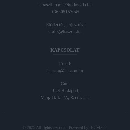
haraszti.marta@kodmedia.hu
+36305157045
Előfizetés, terjesztés:
elofiz@haszon.hu
KAPCSOLAT
Email:
haszon@haszon.hu
Cím:
1024 Budapest,
Margit krt. 5/A, 3. em. 1. a
© 2025 All rights reserved. Powered by
HG Media
.