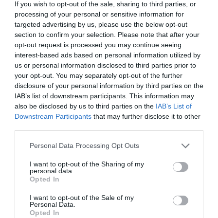
If you wish to opt-out of the sale, sharing to third parties, or
processing of your personal or sensitive information for
FOGYASZTÓVÉDELEM
targeted advertising by us, please use the below opt-out
Évek óta vártuk: Lehallgathatatlan lesz a Facebook
section to confirm your selection. Please note that after your
Messenger
opt-out request is processed you may continue seeing
interest-based ads based on personal information utilized by
Nemcsak a külön chatelésben, hanem a főbeszélgetésben is
us or personal information disclosed to third parties prior to
your opt-out. You may separately opt-out of the further
megkapja a végpontok közötti titkosítást a Facebook Messenger
disclosure of your personal information by third parties on the
összes felhasználója– jelentette be Mark Zuckerberg, a Meta
IAB’s list of downstream participants. This information may
vezetője.
also be disclosed by us to third parties on the
IAB’s List of
Downstream Participants
that may further disclose it to other
third parties.
Please note that this website/app uses one or more Google
Personal Data Processing Opt Outs
services and may gather and store information including but
not limited to your visit or usage behaviour. You may click to
I want to opt-out of the Sharing of my
personal data.
grant or deny consent to Google and its third-party tags to
Opted In
use your data for below specified purposes in below Google
consent section.
I want to opt-out of the Sale of my
Personal Data.
Opted In