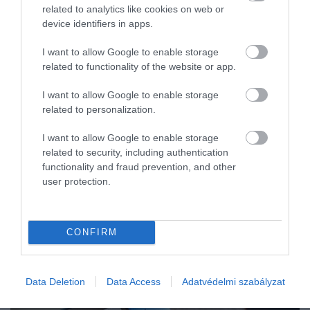
related to analytics like cookies on web or
Korábban a Microsoft Edge böngészővel volt használható a Bing
device identifiers in apps.
mesterséges intelligencián alapuló chatbotja. Azonban
bejelentették a fejlesztők, elérhetővé teszik a rivális Google
I want to allow Google to enable storage
Chrome-ban is.
related to functionality of the website or app.
I want to allow Google to enable storage
related to personalization.
I want to allow Google to enable storage
related to security, including authentication
functionality and fraud prevention, and other
user protection.
CONFIRM
Data Deletion
Data Access
Adatvédelmi szabályzat