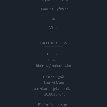
Hamu és Gyémánt
In
Vince
ÉRTÉKESÍTÉS
Hirdetés:
Haszon
hirdetes@kodmedia.hu
Haszon Agrár
Haraszti Márta
haraszti.marta@kodmedia.hu
+36305157045
Előfizetés, terjesztés: