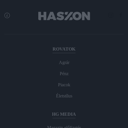
ROVATOK
Agrár
Pénz
Piacok
Életstílus
HG MEDIA
Magazin-előfizetés