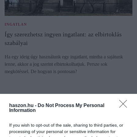
INGATLAN
Így szerezhetsz ingyen ingatlant: az elbirtoklás
szabályai
Ha egy ideig úgy használunk egy ingatlant, mintha a sajátunk
lenne, akkor a jog szerint elbirtokolhatjuk. Persze sok
megkötéssel. De hogyan is pontosan?
haszon.hu -
Do Not Process My Personal
Information
If you wish to opt-out of the sale, sharing to third parties, or
processing of your personal or sensitive information for