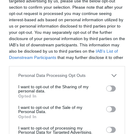
targeted advertising by us, please use the below opt-out
section to confirm your selection. Please note that after your
opt-out request is processed you may continue seeing
interest-based ads based on personal information utilized by
us or personal information disclosed to third parties prior to
your opt-out. You may separately opt-out of the further
disclosure of your personal information by third parties on the
IAB’s list of downstream participants. This information may
also be disclosed by us to third parties on the
IAB’s List of
Downstream Participants
that may further disclose it to other
third parties.
Please note that this website/app uses one or more Google
Personal Data Processing Opt Outs
services and may gather and store information including but
not limited to your visit or usage behaviour. You may click to
I want to opt-out of the Sharing of my
personal data.
grant or deny consent to Google and its third-party tags to
Opted In
use your data for below specified purposes in below Google
consent section.
I want to opt-out of the Sale of my
Personal Data.
ÉLETSTÍLUS
Opted In
Erre költözik a magyar: felértékelődött az
I want to opt-out of processing my
Personal Data for Targeted Advertising.