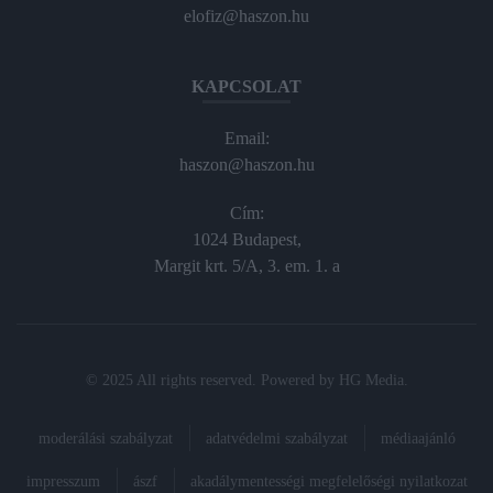
elofiz@haszon.hu
KAPCSOLAT
Email:
haszon@haszon.hu
Cím:
1024 Budapest,
Margit krt. 5/A, 3. em. 1. a
© 2025 All rights reserved. Powered by
HG Media
.
moderálási szabályzat
adatvédelmi szabályzat
médiaajánló
impresszum
ászf
akadálymentességi megfelelőségi nyilatkozat