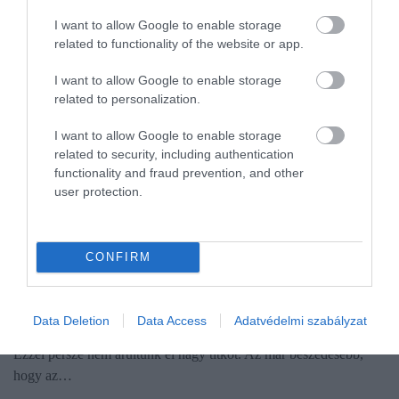
I want to allow Google to enable storage
related to functionality of the website or app.
I want to allow Google to enable storage
related to personalization.
I want to allow Google to enable storage
related to security, including authentication
functionality and fraud prevention, and other
user protection.
INGATLAN
CONFIRM
Erre futja 40 millióból a hazai lakáspiacon
Nem mindegy, hogy hol, nem mindegy, hogy mit és mekkora
Data Deletion
Data Access
Adatvédelmi szabályzat
alapterületű otthont keres a 40 millió forinttal rendelkező vásárló.
Ezzel persze nem árultunk el nagy titkot. Az már beszédesebb,
hogy az…