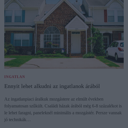
INGATLAN
Ennyit lehet alkudni az ingatlanok árából
Az ingatlanpiaci áralkuk mozgástere az elmúlt években
folyamatosan szűkült. Családi házak árából még 6-8 százalékot is
le lehet faragni, paneleknél minimális a mozgástér. Persze vannak
jó technikák…