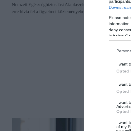
participants
Nemzeti Egészségbiztosítási Alapkezelőre (NEAK) hivatkozva -
Downstream 
erre hívta fel a figyelmet közleményében a szervezet.
Please note
information 
deny consent
in below Go
Persona
I want t
Opted 
I want t
Opted 
I want 
Advertis
Opted 
I want t
of my P
was col