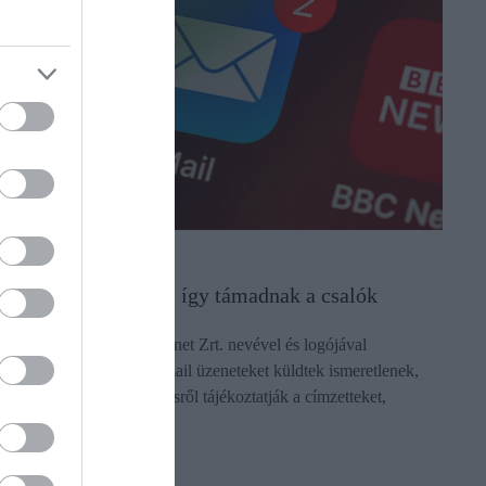
PÉNZ
Riasztás a Díjnettől, így támadnak a csalók
Az elmúlt napokban a Díjnet Zrt. nevével és logójával
visszaélve, adathalász e-mail üzeneteket küldtek ismeretlenek,
amelyben sikertelen fizetésről tájékoztatják a címzetteket,
figyelmeztetett a cég.