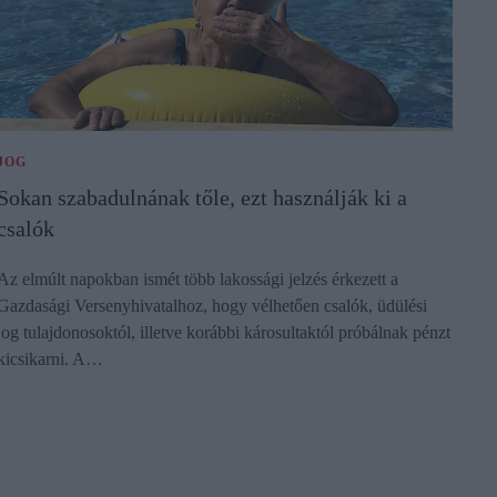
JOG
Sokan szabadulnának tőle, ezt használják ki a
csalók
Az elmúlt napokban ismét több lakossági jelzés érkezett a
Gazdasági Versenyhivatalhoz, hogy vélhetően csalók, üdülési
jog tulajdonosoktól, illetve korábbi károsultaktól próbálnak pénzt
kicsikarni. A…