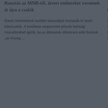
Riasztás az MNB-től, átvert embereket vernének
át újra a csalók
Hamis befektetések korábbi károsultjait fosztanák ki ismét
kibercsalók. A korábban megszerzett pénzek hatósági
visszafizetését ígérik, ha az áldozatok előzetesen adót fizetnek
„az összeg…