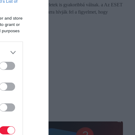
B’s List of
ezzel együtt a csalási kísérletek is gyakoribbá válnak. a Az ESET
kiberbiztonsági szakértői arra hívják fel a figyelmet, hogy
er and store
karácsony…
to grant or
ed purposes