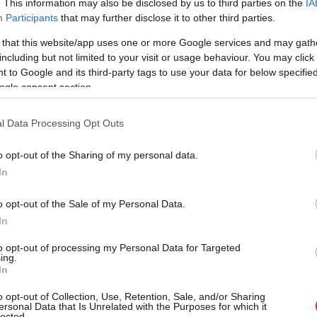
. This information may also be disclosed by us to third parties on the
IA
Államkincstár (MÁK) nevével - közölte a szervezet. Erre figyelj,
Participants
that may further disclose it to other third parties.
így védd ki a támadást.
 that this website/app uses one or more Google services and may gath
including but not limited to your visit or usage behaviour. You may click 
 to Google and its third-party tags to use your data for below specifi
ogle consent section.
l Data Processing Opt Outs
o opt-out of the Sharing of my personal data.
In
o opt-out of the Sale of my Personal Data.
In
to opt-out of processing my Personal Data for Targeted
ing.
In
o opt-out of Collection, Use, Retention, Sale, and/or Sharing
ersonal Data that Is Unrelated with the Purposes for which it
lected.