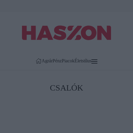
Agrár
Pénz
Piacok
Életstílus
CSALÓK