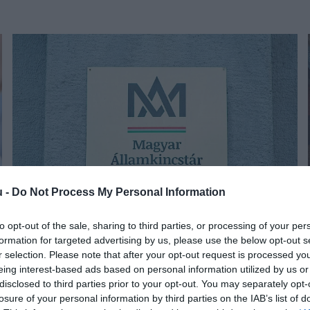
u -
Do Not Process My Personal Information
to opt-out of the sale, sharing to third parties, or processing of your per
PÉNZ
formation for targeted advertising by us, please use the below opt-out s
Veszélyben az értékpapírszámlások, riasztás az
r selection. Please note that after your opt-out request is processed y
eing interest-based ads based on personal information utilized by us or
Államkincstártól
disclosed to third parties prior to your opt-out. You may separately opt-
losure of your personal information by third parties on the IAB’s list of
a
Adathalász e-mailben csalók élnek vissza a Magyar