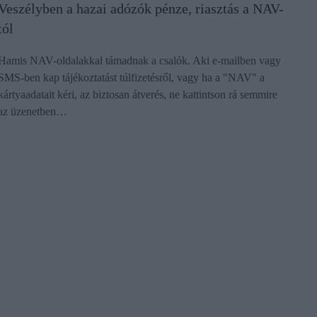
Veszélyben a hazai adózók pénze, riasztás a NAV-
tól
Hamis NAV-oldalakkal támadnak a csalók. Aki e-mailben vagy
SMS-ben kap tájékoztatást túlfizetésről, vagy ha a "NAV" a
kártyaadatait kéri, az biztosan átverés, ne kattintson rá semmire
az üzenetben…