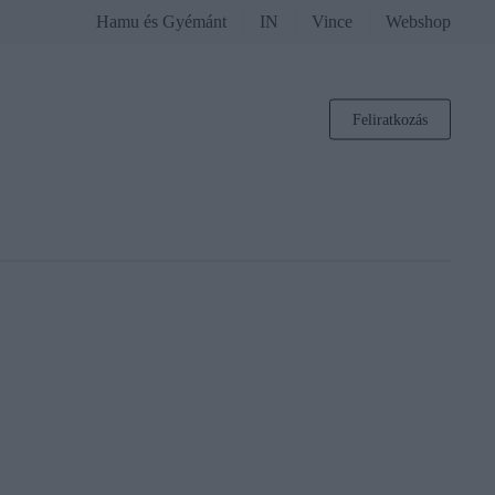
Hamu és Gyémánt
IN
Vince
Webshop
Feliratkozás