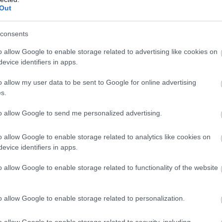
Out
consents
o allow Google to enable storage related to advertising like cookies on
evice identifiers in apps.
o allow my user data to be sent to Google for online advertising
s.
to allow Google to send me personalized advertising.
BANK
Riasztás az OTP-től, újra Bucsek Gáborra
o allow Google to enable storage related to analytics like cookies on
evice identifiers in apps.
hivatkoznak a csalók
o allow Google to enable storage related to functionality of the website
Ismeretlen elkövetők nem először élnek vissza az OTP Bank
Bankbiztonsági Igazgatója, Bucsek Gábor nevével. A csalók
néhány éve telefonon jelentkeztek, most videóhívásban keresik
o allow Google to enable storage related to personalization.
meg az ügyfeleket…
o allow Google to enable storage related to security, including