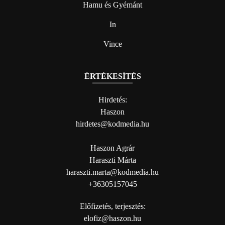
Hamu és Gyémánt
In
Vince
ÉRTÉKESÍTÉS
Hirdetés:
Haszon
hirdetes@kodmedia.hu
Haszon Agrár
Haraszti Márta
haraszti.marta@kodmedia.hu
+36305157045
Előfizetés, terjesztés:
elofiz@haszon.hu