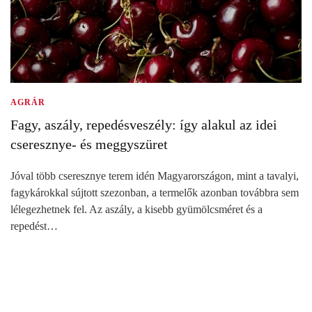
AGRÁR
Fagy, aszály, repedésveszély: így alakul az idei
cseresznye- és meggyszüret
Jóval több cseresznye terem idén Magyarországon, mint a tavalyi,
fagykárokkal sújtott szezonban, a termelők azonban továbbra sem
lélegezhetnek fel. Az aszály, a kisebb gyümölcsméret és a
repedést…