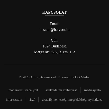
KAPCSOLAT
Email:
haszon@haszon.hu
Cím:
1024 Budapest,
Margit krt. 5/A, 3. em. 1. a
© 2025 All rights reserved. Powered by
HG Media
.
moderálási szabályzat
adatvédelmi szabályzat
médiaajánló
impresszum
ászf
akadálymentességi megfelelőségi nyilatkozat