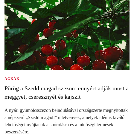
AGRÁR
Pörög a Szedd magad szezon: ennyért adják most a
meggyet, cseresznyét és kajszit
A nyári gyümölcsszezon beindulásával országszerte megnyitottak
a népszerű „Szedd magad!” ültetvények, amelyek idén is kiváló
lehetőséget nyújtanak a spórolásra és a minőségi termések
beszerzésére.