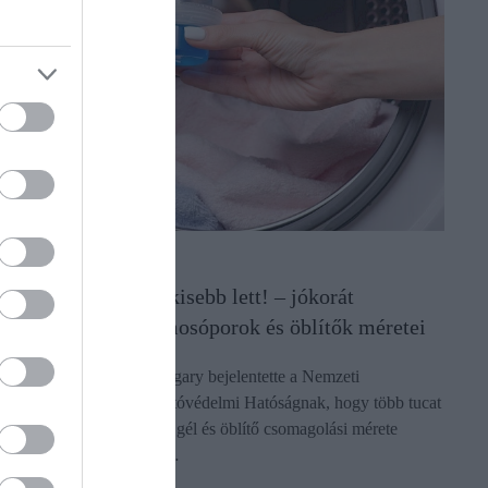
FOGYASZTÓVÉDELEM
Vigyázat, a termék kisebb lett! – jókorát
csökkennek egyes mosóporok és öblítők méretei
A Procter & Gamble Hungary bejelentette a Nemzeti
Kereskedelmi és Fogyasztóvédelmi Hatóságnak, hogy több tucat
Ariel mosószer, kapszula, gél és öblítő csomagolási mérete
csökken a közeljövőben…