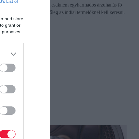
B’s List of
mélyponton áll jelenleg. A csaknem egyharmados árzuhanás fő
okát a délkelet-ázsiai, de főleg az indiai termelőknél kell keresni.
er and store
to grant or
ed purposes