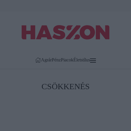
Agrár
Pénz
Piacok
Életstílus
CSÖKKENÉS