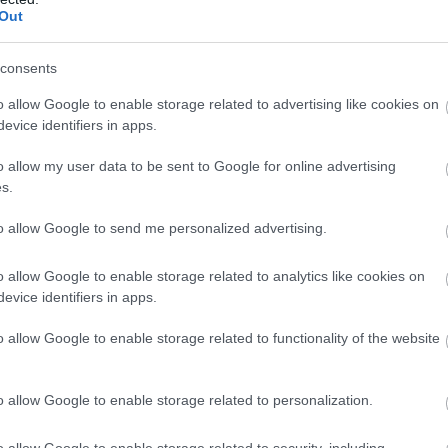
Out
consents
o allow Google to enable storage related to advertising like cookies on
evice identifiers in apps.
o allow my user data to be sent to Google for online advertising
s.
to allow Google to send me personalized advertising.
PIACOK
Így áll az infláció elleni harc, kijöttek a friss
o allow Google to enable storage related to analytics like cookies on
evice identifiers in apps.
adatok
o allow Google to enable storage related to functionality of the website
t
2025. márciusban a fogyasztói árak átlagosan 4,7%-kal haladták
meg az egy évvel korábbiakat. Februárhoz viszonyítva átlagosan
nem változtak az árak, jelentette a KSH.
o allow Google to enable storage related to personalization.
o allow Google to enable storage related to security, including