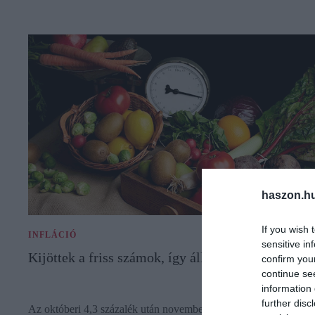
haszon.h
If you wish 
INFLÁCIÓ
sensitive in
Kijöttek a friss számok, így áll az infláció
confirm you
continue se
information 
further disc
Az októberi 4,3 százalék után novemberben a fogyasztói árak