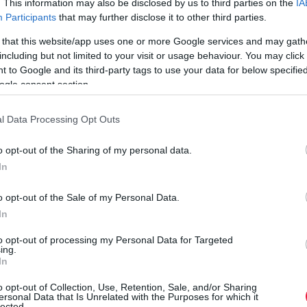
. This information may also be disclosed by us to third parties on the
IA
kínálati bérleti díjak, amire legutóbb januárban volt példa – derül
Participants
that may further disclose it to other third parties.
ki a Rentingo elemzéséből. A csökkenés fő oka az Otthon Start
 that this website/app uses one or more Google services and may gath
Program…
including but not limited to your visit or usage behaviour. You may click 
 to Google and its third-party tags to use your data for below specifi
ogle consent section.
l Data Processing Opt Outs
o opt-out of the Sharing of my personal data.
In
o opt-out of the Sale of my Personal Data.
In
to opt-out of processing my Personal Data for Targeted
ing.
In
o opt-out of Collection, Use, Retention, Sale, and/or Sharing
ersonal Data that Is Unrelated with the Purposes for which it
lected.