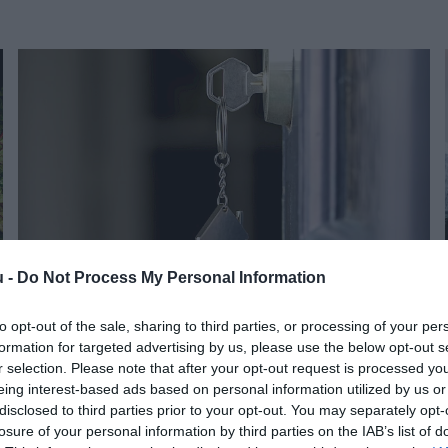
u -
Do Not Process My Personal Information
to opt-out of the sale, sharing to third parties, or processing of your per
INGATLAN
formation for targeted advertising by us, please use the below opt-out s
Ebben az ársávban vágott oda az Otthon Start a
r selection. Please note that after your opt-out request is processed y
eing interest-based ads based on personal information utilized by us or
lakáskiadóknak
disclosed to third parties prior to your opt-out. You may separately opt-
losure of your personal information by third parties on the IAB’s list of
Októberben ismét 250 ezer forint alá süllyedtek Budapesten a