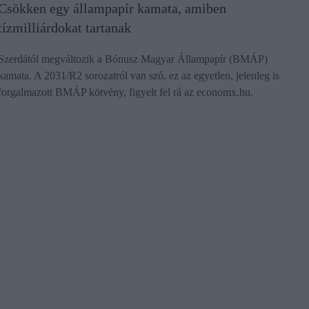
Csökken egy állampapír kamata, amiben
tízmilliárdokat tartanak
Szerdától megváltozik a Bónusz Magyar Állampapír (BMÁP)
kamata. A 2031/R2 sorozatról van szó, ez az egyetlen, jelenleg is
forgalmazott BMÁP kötvény, figyelt fel rá az economx.hu.