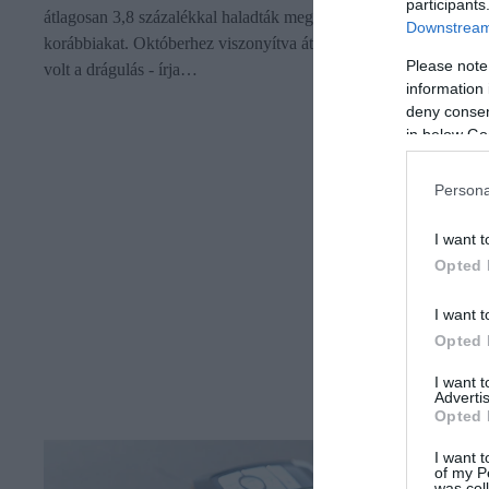
participants
átlagosan 3,8 százalékkal haladták meg az egy évvel
Downstream 
korábbiakat. Októberhez viszonyítva átlagosan 0,1 százalékos
Please note
volt a drágulás - írja…
information 
deny consent
in below Go
Persona
I want t
Opted 
I want t
Opted 
I want 
Advertis
Opted 
I want t
of my P
was col