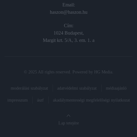
Email:
haszon@haszon.hu
Cím:
1024 Budapest,
Margit krt. 5/A, 3. em. 1. a
© 2025 All rights reserved. Powered by
HG Media
.
moderálási szabályzat
adatvédelmi szabályzat
médiaajánló
impresszum
ászf
akadálymentességi megfelelőségi nyilatkozat
Lap tetejére