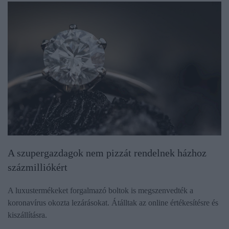
A szupergazdagok nem pizzát rendelnek házhoz
százmilliókért
A luxustermékeket forgalmazó boltok is megszenvedték a
koronavírus okozta lezárásokat. Átálltak az online értékesítésre és
kiszállításra.