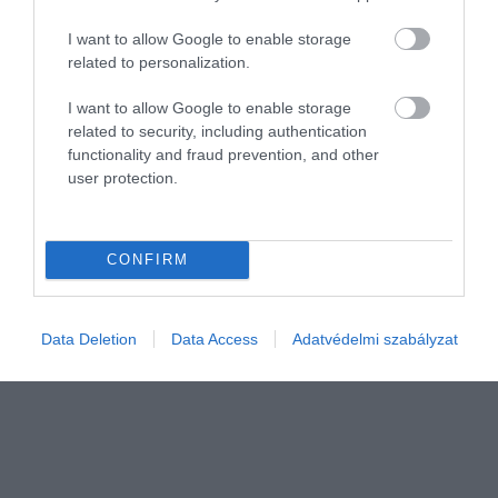
I want to allow Google to enable storage
related to personalization.
I want to allow Google to enable storage
related to security, including authentication
functionality and fraud prevention, and other
SIKER
user protection.
Bill Gates tényleg elkezdi: megszabadul a
vagyonától
CONFIRM
Bill Gates azt tervezi, hogy összes vagyonát az általa alapított
jótékonysági szervezetnek, a Bill And Melinda Gates
Alapítványnak adja át.
Data Deletion
Data Access
Adatvédelmi szabályzat