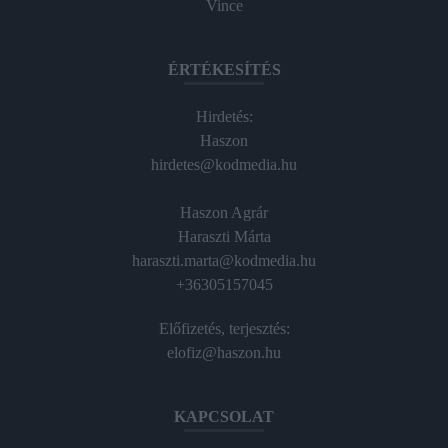
Vince
ÉRTÉKESÍTÉS
Hirdetés:
Haszon
hirdetes@kodmedia.hu
Haszon Agrár
Haraszti Márta
haraszti.marta@kodmedia.hu
+36305157045
Előfizetés, terjesztés:
elofiz@haszon.hu
KAPCSOLAT