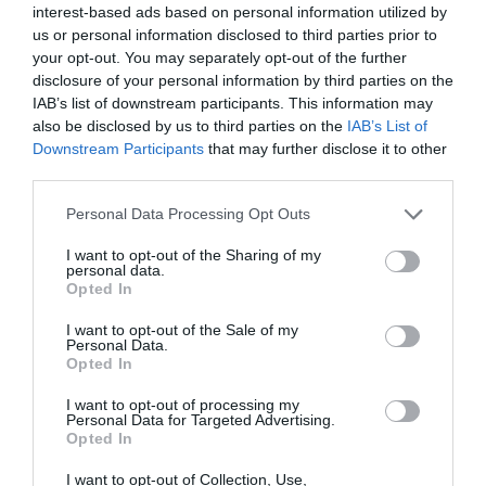
interest-based ads based on personal information utilized by
us or personal information disclosed to third parties prior to
your opt-out. You may separately opt-out of the further
disclosure of your personal information by third parties on the
IAB’s list of downstream participants. This information may
also be disclosed by us to third parties on the
IAB’s List of
Downstream Participants
that may further disclose it to other
third parties.
Please note that this website/app uses one or more Google
Personal Data Processing Opt Outs
services and may gather and store information including but
not limited to your visit or usage behaviour. You may click to
I want to opt-out of the Sharing of my
personal data.
grant or deny consent to Google and its third-party tags to
Opted In
use your data for below specified purposes in below Google
consent section.
I want to opt-out of the Sale of my
BANK
Personal Data.
Opted In
Sok pénz van a világban, csak keveseknél
I want to opt-out of processing my
Personal Data for Targeted Advertising.
A világ tíz leggazdagabb embere 540 milliárd dollárt keresett a
Opted In
koronavírus-járvány kezdete óta a szegénység ellen küzdő civil
szervezet, az Oxfam jelentése szerint.
I want to opt-out of Collection, Use,