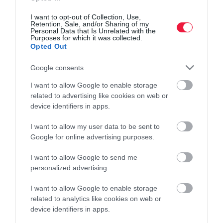
I want to opt-out of Collection, Use,
Retention, Sale, and/or Sharing of my
Personal Data that Is Unrelated with the
Purposes for which it was collected.
Opted Out
Google consents
I want to allow Google to enable storage
related to advertising like cookies on web or
device identifiers in apps.
I want to allow my user data to be sent to
Google for online advertising purposes.
Ne fizess rá a nyaralásra! Adunk néhány hasznos
I want to allow Google to send me
personalized advertising.
tippet!
I want to allow Google to enable storage
Utazás előtt ugye ellenőrzöd a bankkártyák lejárati idejét? És
related to analytics like cookies on web or
tudod, mibe kerül készpénzt felvenni külföldön? Ha ügyes vagy,
device identifiers in apps.
ez ingyen is megy. Hasznos tudnivalók a nyaraláshoz!