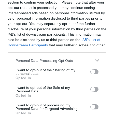
section to confirm your selection. Please note that after your
opt-out request is processed you may continue seeing
DEVIZA
interest-based ads based on personal information utilized by
Lássuk, mit fizetnek, ha devizára váltunk!
us or personal information disclosed to third parties prior to
your opt-out. You may separately opt-out of the further
Gyakorta kiszámíthatatlanul alakul a forint árfolyama, így ahhoz,
disclosure of your personal information by third parties on the
hogy befektetéseink megtartsák reálértéküket, érdemes egy
IAB’s list of downstream participants. This information may
also be disclosed by us to third parties on the
IAB’s List of
részüket devizában fialtatni. De hogyan járunk a legjobban?
Downstream Participants
that may further disclose it to other
third parties.
Please note that this website/app uses one or more Google
Personal Data Processing Opt Outs
services and may gather and store information including but
not limited to your visit or usage behaviour. You may click to
I want to opt-out of the Sharing of my
personal data.
grant or deny consent to Google and its third-party tags to
Opted In
use your data for below specified purposes in below Google
consent section.
I want to opt-out of the Sale of my
Personal Data.
Opted In
I want to opt-out of processing my
Personal Data for Targeted Advertising.
Opted In