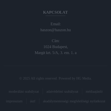
KAPCSOLAT
Email:
haszon@haszon.hu
Cím:
1024 Budapest,
Margit krt. 5/A, 3. em. 1. a
© 2025 All rights reserved. Powered by
HG Media
.
moderálási szabályzat
adatvédelmi szabályzat
médiaajánló
impresszum
ászf
akadálymentességi megfelelőségi nyilatkozat