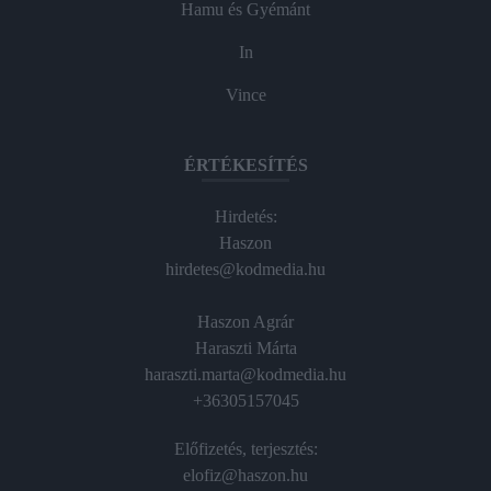
Hamu és Gyémánt
In
Vince
ÉRTÉKESÍTÉS
Hirdetés:
Haszon
hirdetes@kodmedia.hu
Haszon Agrár
Haraszti Márta
haraszti.marta@kodmedia.hu
+36305157045
Előfizetés, terjesztés:
elofiz@haszon.hu