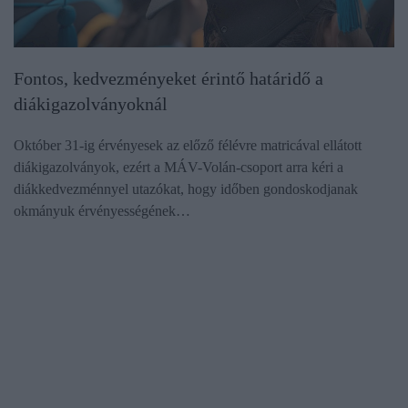
Fontos, kedvezményeket érintő határidő a
diákigazolványoknál
Október 31-ig érvényesek az előző félévre matricával ellátott
diákigazolványok, ezért a MÁV-Volán-csoport arra kéri a
diákkedvezménnyel utazókat, hogy időben gondoskodjanak
okmányuk érvényességének…