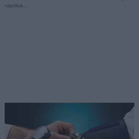
vágyókat…