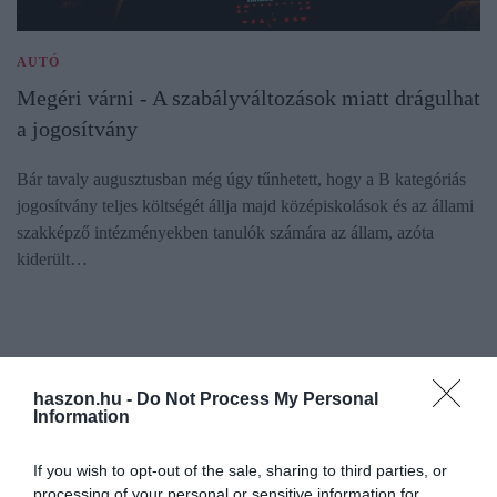
AUTÓ
Megéri várni - A szabályváltozások miatt drágulhat
a jogosítvány
Bár tavaly augusztusban még úgy tűnhetett, hogy a B kategóriás
jogosítvány teljes költségét állja majd középiskolások és az állami
szakképző intézményekben tanulók számára az állam, azóta
kiderült…
haszon.hu -
Do Not Process My Personal
Information
If you wish to opt-out of the sale, sharing to third parties, or
processing of your personal or sensitive information for