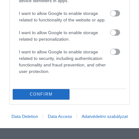
device identifiers in apps.
I want to allow Google to enable storage
related to functionality of the website or app.
I want to allow Google to enable storage
related to personalization.
I want to allow Google to enable storage
related to security, including authentication
functionality and fraud prevention, and other
user protection.
PIACOK
Ennyibe kerül ma egy különóra a gyerekeknek
CONFIRM
A friss kutatások szerint jelentős összegeket költenek a szülők a
gyermekeik különóráira a jobb tanulmányi előmenetelük
érdekében. Mutatjuk, mennyibe kerülhet a magántanár manapság.
Data Deletion
Data Access
Adatvédelmi szabályzat