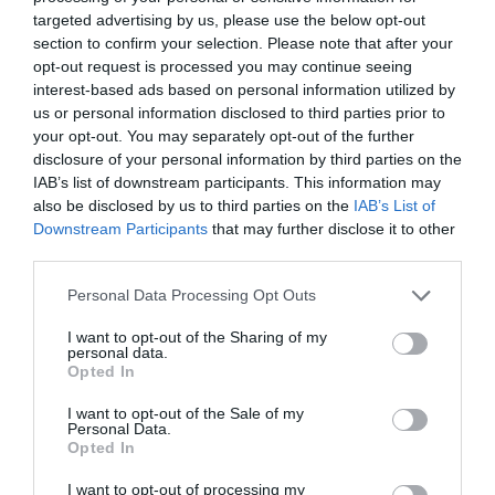
targeted advertising by us, please use the below opt-out
section to confirm your selection. Please note that after your
opt-out request is processed you may continue seeing
interest-based ads based on personal information utilized by
us or personal information disclosed to third parties prior to
your opt-out. You may separately opt-out of the further
disclosure of your personal information by third parties on the
IAB’s list of downstream participants. This information may
also be disclosed by us to third parties on the
IAB’s List of
Downstream Participants
that may further disclose it to other
third parties.
Please note that this website/app uses one or more Google
Personal Data Processing Opt Outs
services and may gather and store information including but
not limited to your visit or usage behaviour. You may click to
I want to opt-out of the Sharing of my
personal data.
grant or deny consent to Google and its third-party tags to
Opted In
use your data for below specified purposes in below Google
consent section.
I want to opt-out of the Sale of my
Personal Data.
MUNKA
Opted In
Ekkora bérekkel csábítják a diákokat nyári
I want to opt-out of processing my