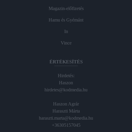
Magazin-előfizetés
Hamu és Gyémánt
In
Vince
ÉRTÉKESÍTÉS
Hirdetés:
Haszon
hirdetes@kodmedia.hu
Haszon Agrár
Haraszti Márta
haraszti.marta@kodmedia.hu
+36305157045