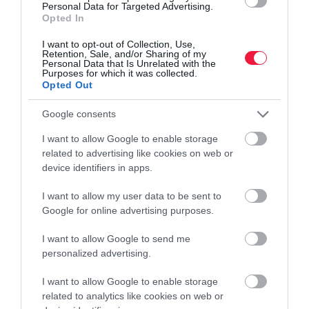
munkára a cégek
Personal Data for Targeted Advertising.
Opted In
Jellemzően igen kedvező órabérekkel várják a nyári
I want to opt-out of Collection, Use,
diákmunkásokat a magyarországi vállalatok. Emiatt 100 ezernél is
Retention, Sale, and/or Sharing of my
Personal Data that Is Unrelated with the
jóval több fiatal vállalhat munkát a legmelegebb hónapokban.
Purposes for which it was collected.
Opted Out
Google consents
I want to allow Google to enable storage
related to advertising like cookies on web or
device identifiers in apps.
I want to allow my user data to be sent to
Google for online advertising purposes.
I want to allow Google to send me
personalized advertising.
I want to allow Google to enable storage
related to analytics like cookies on web or