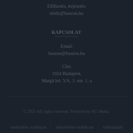
Előfizetés, terjesztés:
elofiz@haszon.hu
KAPCSOLAT
Email:
haszon@haszon.hu
Cím:
1024 Budapest,
Margit krt. 5/A, 3. em. 1. a
© 2025 All rights reserved. Powered by
HG Media
.
moderálási szabályzat
adatvédelmi szabályzat
médiaajánló