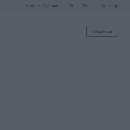
Hamu és Gyémánt
IN
Vince
Webshop
Feliratkozás