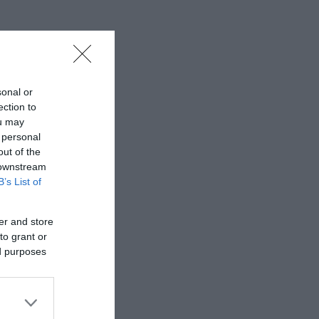
sonal or
ection to
ou may
 personal
out of the
 downstream
B’s List of
er and store
to grant or
ed purposes