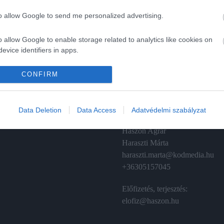
to allow Google to send me personalized advertising.
o allow Google to enable storage related to analytics like cookies on
evice identifiers in apps.
A
ÉRTÉKESÍTÉS
o allow Google to enable storage related to functionality of the website
CONFIRM
izetés
Hirdetés:
Haszon
o allow Google to enable storage related to personalization.
émánt
hirdetes@kodmedia.hu
Data Deletion
Data Access
Adatvédelmi szabályzat
o allow Google to enable storage related to security, including
Haszon Agrár
cation functionality and fraud prevention, and other user protection.
Haraszti Márta
haraszti.marta@kodmedia.hu
+36305157045
Előfizetés, terjesztés:
elofiz@haszon.hu