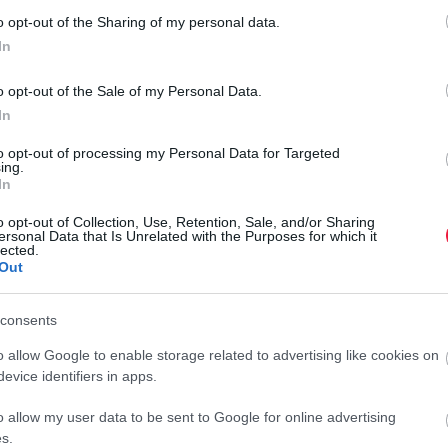
DNS-módosítással tökéletesíthetik házi
o opt-out of the Sharing of my personal data.
kedvenceiket a britek
In
Megszavazták azt a törvényt, amely lehetővé teszi házi
o opt-out of the Sale of my Personal Data.
kedvencek tökéletesítését genetikai módosítással az Egyesült
In
-
Királyságban. Állatjóléti szervezeteknek több aggályuk is van az
to opt-out of processing my Personal Data for Targeted
engedélyezett…
ing.
In
o opt-out of Collection, Use, Retention, Sale, and/or Sharing
ersonal Data that Is Unrelated with the Purposes for which it
lected.
Out
consents
o allow Google to enable storage related to advertising like cookies on
evice identifiers in apps.
o allow my user data to be sent to Google for online advertising
s.