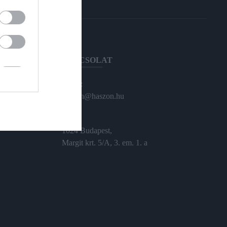
KAPCSOLAT
Email:
haszon@haszon.hu
Cím:
1024 Budapest,
Margit krt. 5/A, 3. em. 1. a