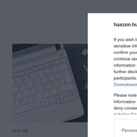
haszon.h
If you wish 
sensitive in
confirm you
continue se
information 
further disc
participants
Downstream 
Please note
information 
deny consent
in below Go
Persona
PIACOK