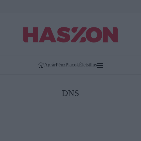
Agrár
Pénz
Piacok
Életstílus
DNS