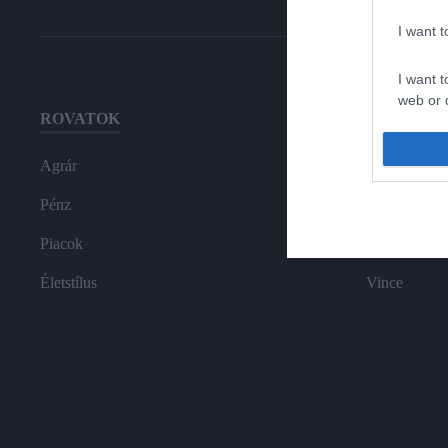
I want 
I want t
web or d
ROVATOK
HG MEDI
I want t
or app.
Agrár
Magazin-előf
I want t
Pénz
Hamu és Gy
Piacok
In
I want t
authenti
Életstílus
Vince