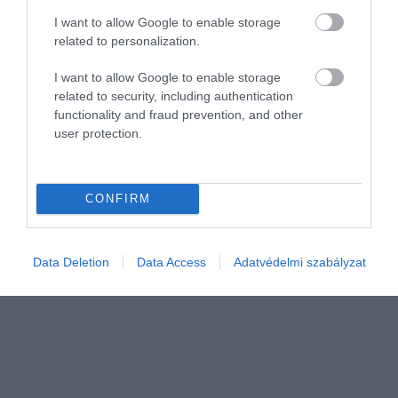
I want to allow Google to enable storage
related to personalization.
I want to allow Google to enable storage
ADÓ
related to security, including authentication
Rámennek a dohányra a navosok
functionality and fraud prevention, and other
user protection.
Július elején megindult a dohánylevelek betakarításának szezonja,
az úgynevezett „törés”. A Nemzeti Adó- és Vámhivatal (NAV)
Bevetési Igazgatósága – a bűnügyi szakterülettel karöltve –
CONFIRM
kiemelt…
Data Deletion
Data Access
Adatvédelmi szabályzat