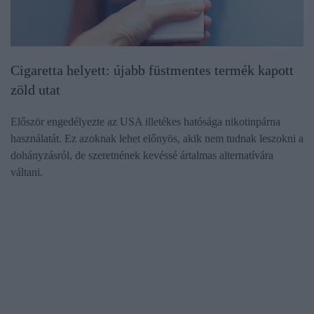
Cigaretta helyett: újabb füstmentes termék kapott
zöld utat
Először engedélyezte az USA illetékes hatósága nikotinpárna
használatát. Ez azoknak lehet előnyös, akik nem tudnak leszokni a
dohányzásról, de szeretnének kevéssé ártalmas alternatívára
váltani.