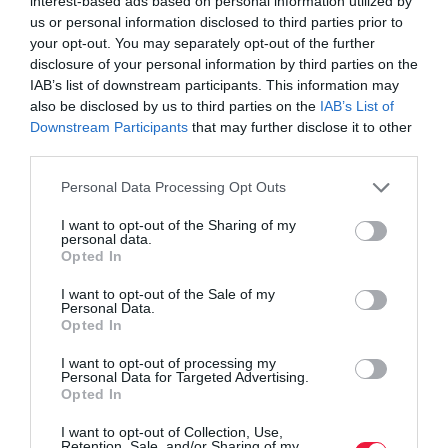
interest-based ads based on personal information utilized by
us or personal information disclosed to third parties prior to
your opt-out. You may separately opt-out of the further
disclosure of your personal information by third parties on the
IAB’s list of downstream participants. This information may
also be disclosed by us to third parties on the
IAB’s List of
Downstream Participants
that may further disclose it to other
third parties.
Please note that this website/app uses one or more Google
Personal Data Processing Opt Outs
services and may gather and store information including but
not limited to your visit or usage behaviour. You may click to
I want to opt-out of the Sharing of my
ADÓ
personal data.
grant or deny consent to Google and its third-party tags to
Opted In
Navosok toppantak be, elrontották a családi bulit
use your data for below specified purposes in below Google
consent section.
I want to opt-out of the Sale of my
Personal Data.
Családi összejövetel közben érkeztek a Nemzeti Adó- és
Opted In
Vámhivatal Bevetési Igazgatóságának pénzügyőrei egy nyírségi
házhoz, ahol csaknem 40 millió forint értékben foglaltak le
I want to opt-out of processing my
Personal Data for Targeted Advertising.
illegális…
Opted In
I want to opt-out of Collection, Use,
Retention, Sale, and/or Sharing of my