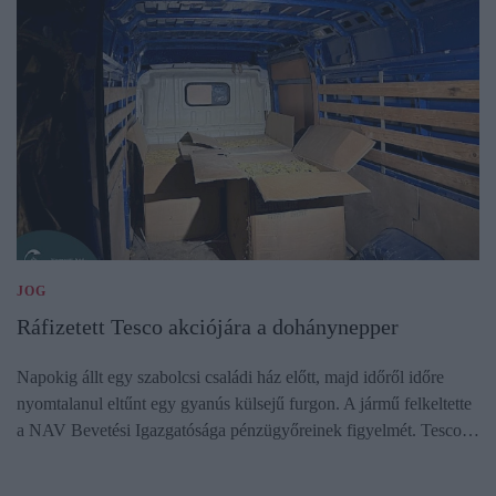
JOG
Ráfizetett Tesco akciójára a dohánynepper
Napokig állt egy szabolcsi családi ház előtt, majd időről időre
nyomtalanul eltűnt egy gyanús külsejű furgon. A jármű felkeltette
a NAV Bevetési Igazgatósága pénzügyőreinek figyelmét. Tesco…