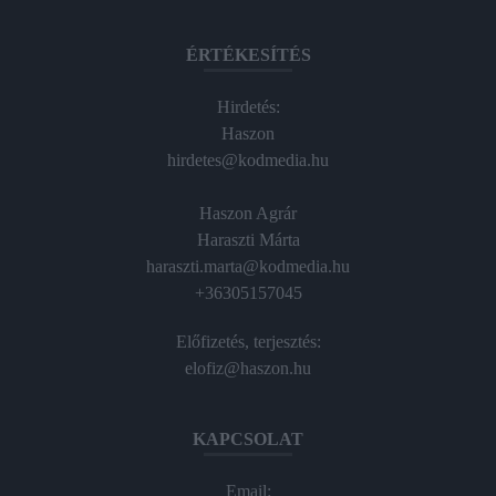
ÉRTÉKESÍTÉS
Hirdetés:
Haszon
hirdetes@kodmedia.hu
Haszon Agrár
Haraszti Márta
haraszti.marta@kodmedia.hu
+36305157045
Előfizetés, terjesztés:
elofiz@haszon.hu
KAPCSOLAT
Email: