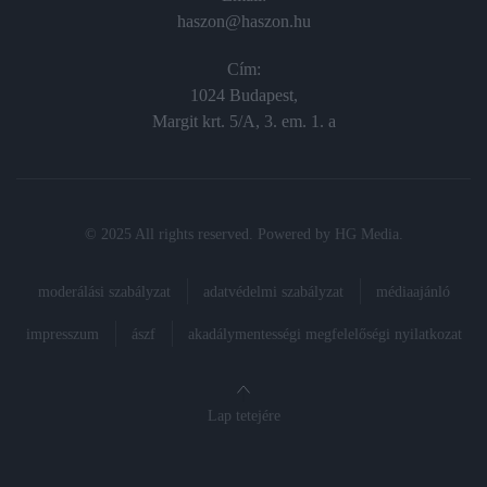
haszon@haszon.hu
Cím:
1024 Budapest,
Margit krt. 5/A, 3. em. 1. a
© 2025 All rights reserved. Powered by
HG Media
.
moderálási szabályzat
adatvédelmi szabályzat
médiaajánló
impresszum
ászf
akadálymentességi megfelelőségi nyilatkozat
Lap tetejére