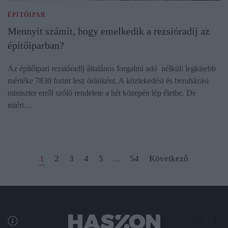
ÉPÍTŐIPAR
Mennyit számít, hogy emelkedik a rezsióradíj az
építőiparban?
Az építőipari rezsióradíj általános forgalmi adó nélküli legkisebb
mértéke 7830 forint lesz óránként. A közlekedési és beruházási
miniszter erről szóló rendelete a hét közepén lép életbe. De
miért…
1
2
3
4
5
54
Következő
…