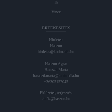
In
Vince
ÉRTÉKESÍTÉS
Hirdetés:
Haszon
hirdetes@kodmedia.hu
Haszon Agrár
Haraszti Márta
haraszti.marta@kodmedia.hu
+36305157045
Előfizetés, terjesztés:
elofiz@haszon.hu