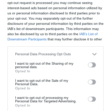
opt-out request is processed you may continue seeing
interest-based ads based on personal information utilized by
us or personal information disclosed to third parties prior to
your opt-out. You may separately opt-out of the further
disclosure of your personal information by third parties on the
IAB’s list of downstream participants. This information may
also be disclosed by us to third parties on the
IAB’s List of
Downstream Participants
that may further disclose it to other
third parties.
Please note that this website/app uses one or more Google
Personal Data Processing Opt Outs
services and may gather and store information including but
not limited to your visit or usage behaviour. You may click to
I want to opt-out of the Sharing of my
personal data.
grant or deny consent to Google and its third-party tags to
Opted In
ÜZEMANYAG
use your data for below specified purposes in below Google
consent section.
Keddtől ennyivel drágulnak az üzemanyagok
I want to opt-out of the Sale of my
Personal Data.
Opted In
A héten ismét módosulnak a nagykereskedelmi üzemanyagárak. A
közelmúltban már-már megszokott módon felfelé. Mutatjuk a
I want to opt-out of processing my
Personal Data for Targeted Advertising.
számokat.
Opted In