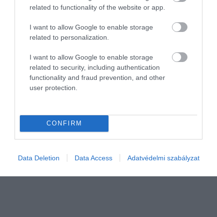
related to functionality of the website or app.
I want to allow Google to enable storage
related to personalization.
I want to allow Google to enable storage
INGATLAN
related to security, including authentication
Így számolhat, aki a fővárosban venne újépítésű
functionality and fraud prevention, and other
user protection.
lakást
Az elmúlt két évben rekordokat hozott, idén viszont fékezett a
kereslet a fővárosi újlakás-piacon, miközben a beruházókat még
CONFIRM
viszi előre a lendület. Az eredmény: nőtt az eladatlan lakáskészlet,
így…
Data Deletion
Data Access
Adatvédelmi szabályzat