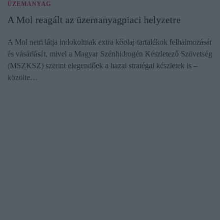
ÜZEMANYAG
A Mol reagált az üzemanyagpiaci helyzetre
A Mol nem látja indokoltnak extra kőolaj-tartalékok felhalmozását
és vásárlását, mivel a Magyar Szénhidrogén Készletező Szövetség
(MSZKSZ) szerint elegendőek a hazai stratégai készletek is –
közölte…