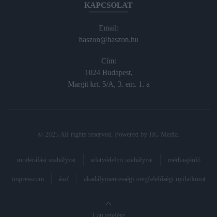
KAPCSOLAT
Email:
haszon@haszon.hu
Cím:
1024 Budapest,
Margit krt. 5/A, 3. em. 1. a
© 2025 All rights reserved. Powered by
HG Media
.
moderálási szabályzat
adatvédelmi szabályzat
médiaajánló
impresszum
ászf
akadálymentességi megfelelőségi nyilatkozat
Lap tetejére