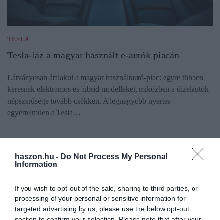
TESLA
Tesla-láz a magyar használt e-autók piacán
Látványosan átalakul a magyar használtautó-piac: egyre többen
keresnek elektromos és hibrid modelleket, miközben a dízelautók
népszerűsége tovább csökken. A legnagyobb nyertes
egyértelműen a Tesla…
haszon.hu -
Do Not Process My Personal
Information
If you wish to opt-out of the sale, sharing to third parties, or
processing of your personal or sensitive information for
targeted advertising by us, please use the below opt-out
section to confirm your selection. Please note that after your