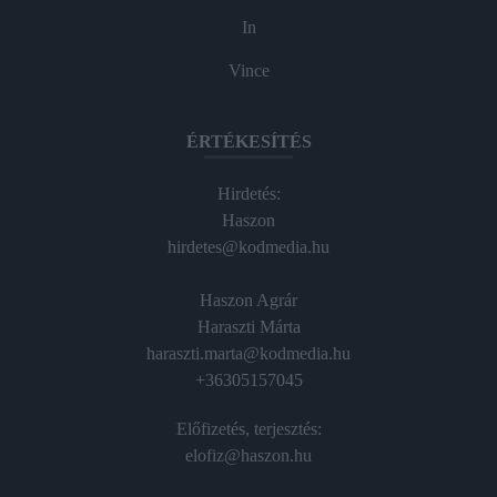
In
Vince
ÉRTÉKESÍTÉS
Hirdetés:
Haszon
hirdetes@kodmedia.hu
Haszon Agrár
Haraszti Márta
haraszti.marta@kodmedia.hu
+36305157045
Előfizetés, terjesztés:
elofiz@haszon.hu