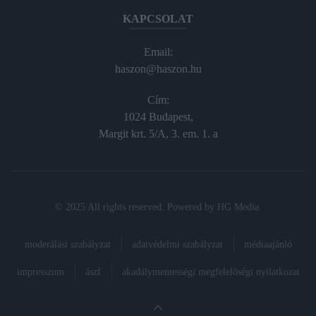
KAPCSOLAT
Email:
haszon@haszon.hu
Cím:
1024 Budapest,
Margit krt. 5/A, 3. em. 1. a
© 2025 All rights reserved. Powered by
HG Media
.
moderálási szabályzat
adatvédelmi szabályzat
médiaajánló
impresszum
ászf
akadálymentességi megfelelőségi nyilatkozat