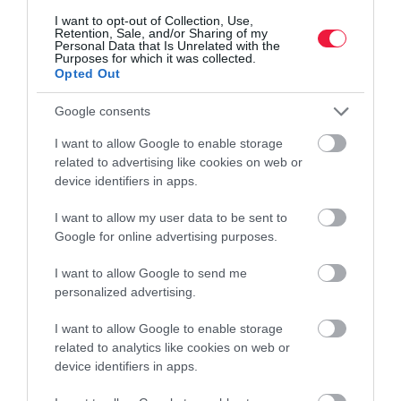
I want to opt-out of Collection, Use,
Retention, Sale, and/or Sharing of my
Megvannak a Skoda Epiq magyar árai. Most kedvezménnyel 12,4
Personal Data that Is Unrelated with the
Purposes for which it was collected.
millió forintért elérhető, de ősszel jön egy 10 millió forint alatti
Opted Out
verzió is.
Google consents
I want to allow Google to enable storage
related to advertising like cookies on web or
device identifiers in apps.
I want to allow my user data to be sent to
Google for online advertising purposes.
I want to allow Google to send me
personalized advertising.
I want to allow Google to enable storage
related to analytics like cookies on web or
device identifiers in apps.