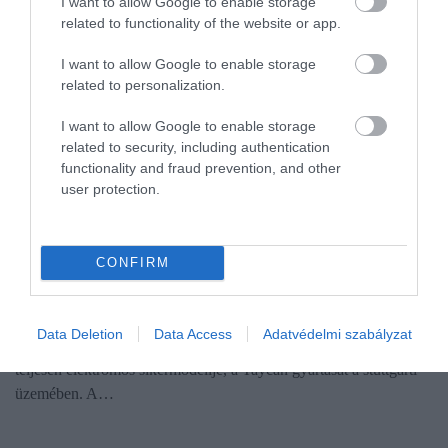
I want to allow Google to enable storage
related to functionality of the website or app.
I want to allow Google to enable storage
related to personalization.
I want to allow Google to enable storage
related to security, including authentication
functionality and fraud prevention, and other
user protection.
AUTÓ
CONFIRM
Fékez a Porsche az elektromos átállással
A rendkívül gyenge piaci kereslet és a megcsappanó
Data Deletion
Data Access
Adatvédelmi szabályzat
rendelésállomány miatt a Porsche ideiglenesen felfüggesztette
teljesen elektromos sikermodellje, a Taycan gyártását a stuttgarti
üzemében. A…