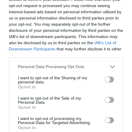
opt-out request is processed you may continue seeing
interest-based ads based on personal information utilized by
us or personal information disclosed to third parties prior to
your opt-out. You may separately opt-out of the further
disclosure of your personal information by third parties on the
IAB’s list of downstream participants. This information may
also be disclosed by us to third parties on the
IAB’s List of
Downstream Participants
that may further disclose it to other
third parties.
Please note that this website/app uses one or more Google
Personal Data Processing Opt Outs
services and may gather and store information including but
not limited to your visit or usage behaviour. You may click to
I want to opt-out of the Sharing of my
personal data.
grant or deny consent to Google and its third-party tags to
Opted In
use your data for below specified purposes in below Google
consent section.
I want to opt-out of the Sale of my
Personal Data.
Opted In
SKODA
I want to opt-out of processing my
Ennyibe kerül nálunk a legolcsóbb elektromos
Personal Data for Targeted Advertising.
Opted In
Skoda