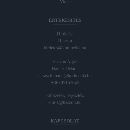
Vince
ÉRTÉKESÍTÉS
Hirdetés:
Haszon
hirdetes@kodmedia.hu
Haszon Agrár
Haraszti Márta
haraszti.marta@kodmedia.hu
+36305157045
Előfizetés, terjesztés:
elofiz@haszon.hu
KAPCSOLAT