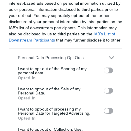
interest-based ads based on personal information utilized by
us or personal information disclosed to third parties prior to
your opt-out. You may separately opt-out of the further
disclosure of your personal information by third parties on the
IAB’s list of downstream participants. This information may
also be disclosed by us to third parties on the
IAB’s List of
Downstream Participants
that may further disclose it to other
third parties.
Please note that this website/app uses one or more Google
Personal Data Processing Opt Outs
services and may gather and store information including but
not limited to your visit or usage behaviour. You may click to
I want to opt-out of the Sharing of my
personal data.
grant or deny consent to Google and its third-party tags to
Opted In
use your data for below specified purposes in below Google
NÖVÉNYTERMESZTÉS
consent section.
I want to opt-out of the Sale of my
Egyre többen termesztik az itthon is népszerű
Personal Data.
Opted In
növényt
I want to opt-out of processing my
Több országban jutottak arra a gazdák, a növekvő kereslete miatt
Personal Data for Targeted Advertising.
Opted In
igen jövedelmező lehet édesburgonyát termeszteni. Például az
Egyesült Államokban, Kínában és Magyarországon is nő a
I want to opt-out of Collection, Use,