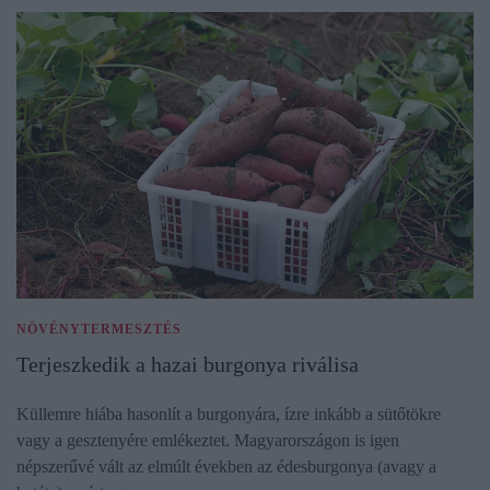
NÖVÉNYTERMESZTÉS
Terjeszkedik a hazai burgonya riválisa
Küllemre hiába hasonlít a burgonyára, ízre inkább a sütőtökre
vagy a gesztenyére emlékeztet. Magyarországon is igen
népszerűvé vált az elmúlt években az édesburgonya (avagy a