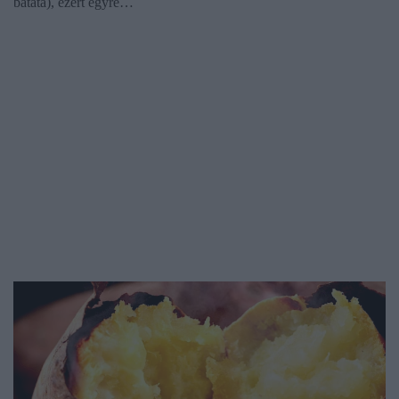
batáta), ezért egyre…