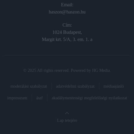
Email:
haszon@haszon.hu
Cím:
1024 Budapest,
Margit krt. 5/A, 3. em. 1. a
© 2025 All rights reserved. Powered by
HG Media
.
moderálási szabályzat
adatvédelmi szabályzat
médiaajánló
impresszum
ászf
akadálymentességi megfelelőségi nyilatkozat
Lap tetejére