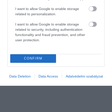
I want to allow Google to enable storage
related to personalization.
I want to allow Google to enable storage
related to security, including authentication
functionality and fraud prevention, and other
user protection.
NÖVÉNYTERMESZTÉS
Nemcsak köret, vodka is készül édesburgonyából
CONFIRM
Egyre több helyen kapható a Williams család díjnyertes
édesburgonya-vodkája. Magyarországon is igen népszerű a batáta,
bár itthon a köret mellett leginkább chips és liszt készül belőle.
Data Deletion
Data Access
Adatvédelmi szabályzat