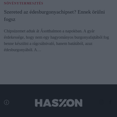
NÖVÉNYTERMESZTÉS
Szereted az édesburgonyachipset? Ennek örülni
fogsz
Chipsüzemet adtak át Ásotthalmon a napokban. A gyár
érdekessége, hogy nem egy hagyományos burgonyafajtából fog
benne készülni a rágcsálnivaló, hanem batátából, azaz
édesburgonyából. A…