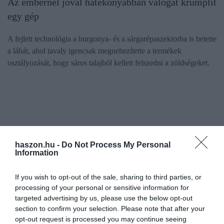
Az embernél jóval hatékonyabban válogat krumplit
egy gép
A fejlett technológia a burgonya- és a sárgarépaszektorba is betette
a lábát, ahol tavaly igencsak megnehezítette a termékek
osztályozását, hogy sáros talajból kellett felszedni a zöldségeket.
haszon.hu -
Do Not Process My Personal
Information
If you wish to opt-out of the sale, sharing to third parties, or
processing of your personal or sensitive information for
targeted advertising by us, please use the below opt-out
section to confirm your selection. Please note that after your
opt-out request is processed you may continue seeing