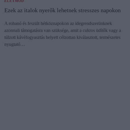
ÉLETMÓD
Ezek az italok nyerők lehetnek stresszes napokon
A rohanó és feszült hétköznapokon az idegrendszerünknek
azonnali támogatásra van szüksége, amit a cukros üdítők vagy a
túlzott kávéfogyasztás helyett célzottan kiválasztott, természetes
nyugtató…