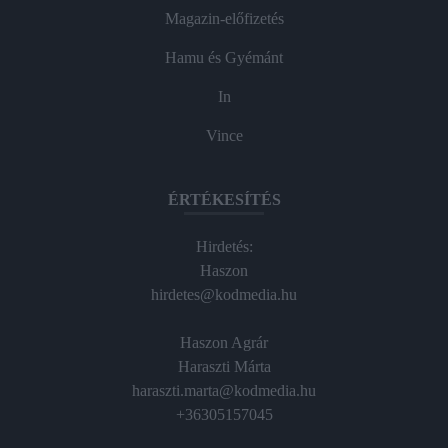
Magazin-előfizetés
Hamu és Gyémánt
In
Vince
ÉRTÉKESÍTÉS
Hirdetés:
Haszon
hirdetes@kodmedia.hu
Haszon Agrár
Haraszti Márta
haraszti.marta@kodmedia.hu
+36305157045