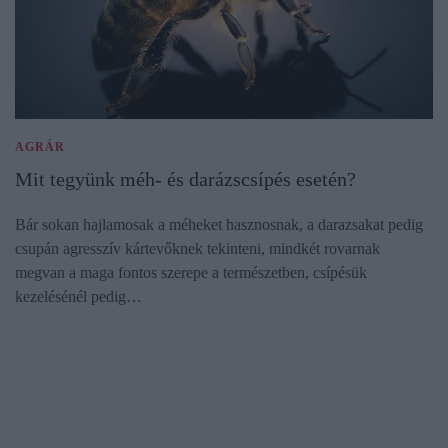
AGRÁR
Mit tegyünk méh- és darázscsípés esetén?
Bár sokan hajlamosak a méheket hasznosnak, a darazsakat pedig
csupán agresszív kártevőknek tekinteni, mindkét rovarnak
megvan a maga fontos szerepe a természetben, csípésük
kezelésénél pedig…