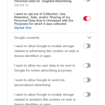
Personal Data for Targeted Advertising.
Harmadfokúra emeli a hőségriasztást szombat hajnaltól az
Opted In
országos tisztifőorvos. Összehangolt védekezést rendelt el a
kormány az érkező hőhullám miatt.
I want to opt-out of Collection, Use,
Retention, Sale, and/or Sharing of my
Personal Data that Is Unrelated with the
Purposes for which it was collected.
Opted Out
Google consents
I want to allow Google to enable storage
related to advertising like cookies on web or
device identifiers in apps.
I want to allow my user data to be sent to
Google for online advertising purposes.
I want to allow Google to send me
personalized advertising.
I want to allow Google to enable storage
related to analytics like cookies on web or
device identifiers in apps.