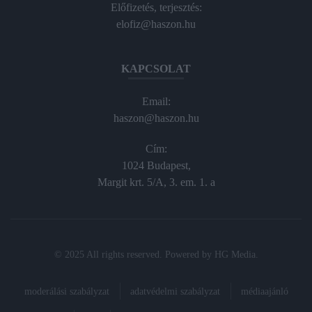
Előfizetés, terjesztés:
elofiz@haszon.hu
KAPCSOLAT
Email:
haszon@haszon.hu
Cím:
1024 Budapest,
Margit krt. 5/A, 3. em. 1. a
© 2025 All rights reserved. Powered by
HG Media
.
moderálási szabályzat
adatvédelmi szabályzat
médiaajánló