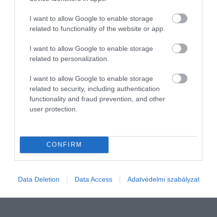
I want to allow Google to enable storage
related to functionality of the website or app.
I want to allow Google to enable storage
related to personalization.
I want to allow Google to enable storage
related to security, including authentication
functionality and fraud prevention, and other
ÉLELMISZER
user protection.
A tökéletes nyári turmix titka
A turmixok a nyári hónapok legnépszerűbb frissítői közé
CONFIRM
tartoznak, de nem mindegy, mi kerül a pohárba. Szakértők szerint
például az igazán egészséges smoothie nem csupán
gyümölcsökből áll, hanem…
Data Deletion
Data Access
Adatvédelmi szabályzat