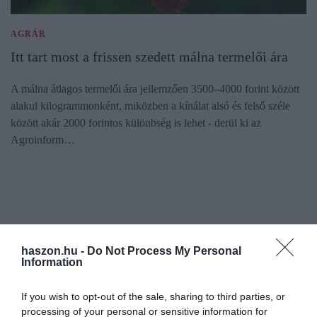
AGRÁR
Itt tart most a frissen szedett málna termelői ára
A málna átlagos termelői ára jellemzően 3500–4000 forint között
alakul kilogrammonként, miközben a kínálat alsó és felső széle
között akár 2000 forintos különbség is lehet - derül ki az
Agroinform…
haszon.hu -
Do Not Process My Personal
Information
If you wish to opt-out of the sale, sharing to third parties, or
processing of your personal or sensitive information for