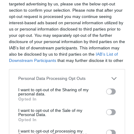
targeted advertising by us, please use the below opt-out
section to confirm your selection. Please note that after your
opt-out request is processed you may continue seeing
interest-based ads based on personal information utilized by
us or personal information disclosed to third parties prior to
your opt-out. You may separately opt-out of the further
disclosure of your personal information by third parties on the
IAB’s list of downstream participants. This information may
also be disclosed by us to third parties on the
IAB’s List of
Downstream Participants
that may further disclose it to other
third parties.
Please note that this website/app uses one or more Google
Personal Data Processing Opt Outs
services and may gather and store information including but
not limited to your visit or usage behaviour. You may click to
I want to opt-out of the Sharing of my
personal data.
grant or deny consent to Google and its third-party tags to
Opted In
use your data for below specified purposes in below Google
IDŐJÁRÁS
consent section.
I want to opt-out of the Sale of my
Rendkívüli hőség, rendkívüli kormányzati
Personal Data.
Opted In
intézkedések
I want to opt-out of processing my