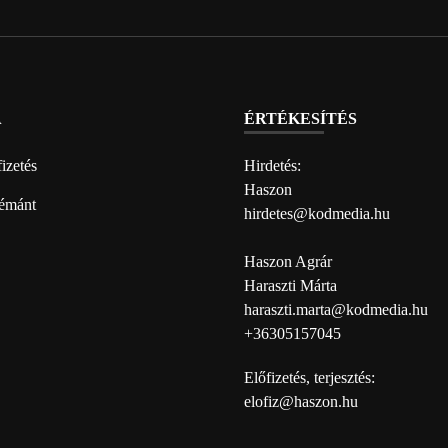
A
ÉRTÉKESÍTÉS
izetés
Hirdetés:
Haszon
émánt
hirdetes@kodmedia.hu
Haszon Agrár
Haraszti Márta
haraszti.marta@kodmedia.hu
+36305157045
Előfizetés, terjesztés:
elofiz@haszon.hu