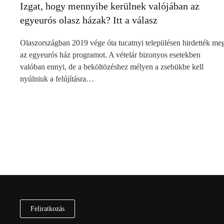
Izgat, hogy mennyibe kerülnek valójában az
egyeurós olasz házak? Itt a válasz
Olaszországban 2019 vége óta tucatnyi településen hirdették me
az egyeurós ház programot. A vételár bizonyos esetekben
valóban ennyi, de a beköltözéshez mélyen a zsebükbe kell
nyúlniuk a felújításra…
Feliratkozás