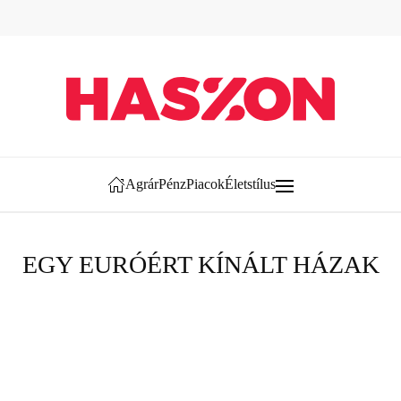
Agrár
Pénz
Piacok
Életstílus
EGY EURÓÉRT KÍNÁLT HÁZAK