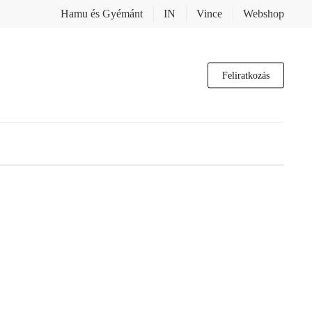
Hamu és Gyémánt
IN
Vince
Webshop
Feliratkozás