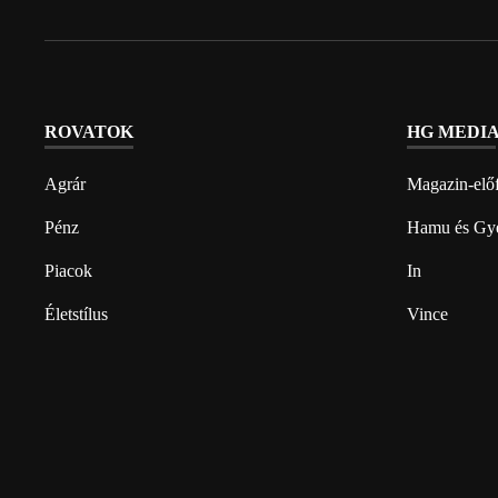
ROVATOK
HG MEDI
Agrár
Magazin-előf
Pénz
Hamu és Gy
Piacok
In
Életstílus
Vince