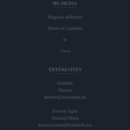
HG MEDIA
Magazin-előfizetés
Hamu és Gyémánt
In
Vince
ÉRTÉKESÍTÉS
Hirdetés:
Haszon
hirdetes@kodmedia.hu
Haszon Agrár
Haraszti Márta
haraszti.marta@kodmedia.hu