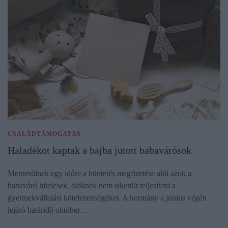
CSALÁDTÁMOGATÁS
Haladékot kaptak a bajba jutott babavárósok
Mentesülnek egy időre a büntetés megfizetése alól azok a
babaváró hitelesek, akiknek nem sikerült teljesíteni a
gyermekvállalási kötelezettségüket. A kormány a június végén
lejáró határidő október…