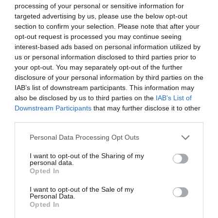
processing of your personal or sensitive information for
targeted advertising by us, please use the below opt-out
section to confirm your selection. Please note that after your
opt-out request is processed you may continue seeing
interest-based ads based on personal information utilized by
us or personal information disclosed to third parties prior to
your opt-out. You may separately opt-out of the further
disclosure of your personal information by third parties on the
IAB’s list of downstream participants. This information may
also be disclosed by us to third parties on the
IAB’s List of
Downstream Participants
that may further disclose it to other
third parties.
Please note that this website/app uses one or more Google
Personal Data Processing Opt Outs
services and may gather and store information including but
not limited to your visit or usage behaviour. You may click to
I want to opt-out of the Sharing of my
personal data.
grant or deny consent to Google and its third-party tags to
Opted In
use your data for below specified purposes in below Google
MUNKA
consent section.
I want to opt-out of the Sale of my
Egyelőre matekoznak a felek a minimálbér-
Personal Data.
Opted In
tárgyalásokon