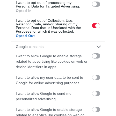
I want to opt-out of processing my
A minimálbérre vonatkozó kormányzati célok eléréséhez a
Personal Data for Targeted Advertising.
Opted In
következő három év átlagában 12 százalékos minimálbér-emelésre
van szükség, ehhez pedig gazdasági növekedés is kell - mondta el
I want to opt-out of Collection, Use,
Retention, Sale, and/or Sharing of my
a…
Personal Data that Is Unrelated with the
Purposes for which it was collected.
Opted Out
Google consents
I want to allow Google to enable storage
related to advertising like cookies on web or
device identifiers in apps.
I want to allow my user data to be sent to
Google for online advertising purposes.
I want to allow Google to send me
personalized advertising.
I want to allow Google to enable storage
related to analytics like cookies on web or