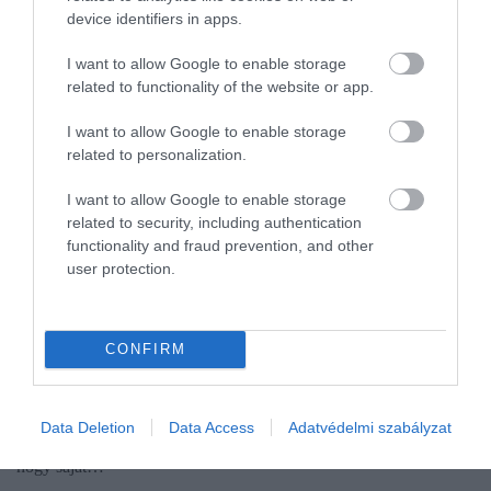
device identifiers in apps.
I want to allow Google to enable storage
related to functionality of the website or app.
I want to allow Google to enable storage
related to personalization.
I want to allow Google to enable storage
related to security, including authentication
functionality and fraud prevention, and other
user protection.
NYUGDÍJ
Új részletek a nyugdíjmegtakarítások lakáscélú
feltöréséről
CONFIRM
Az otthonteremtés generációkon átívelően a legfontosabb
öngondoskodási kérdés a családok és a fiatalok számára. Ezért a
Data Deletion
Data Access
Adatvédelmi szabályzat
kormány megszünteti a bürokratikus akadályokat annak útjából,
hogy saját…