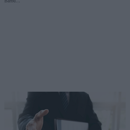
Barbu…