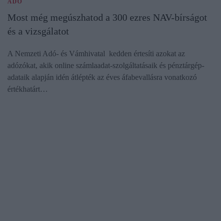
ADÓ
Most még megúszhatod a 300 ezres NAV-bírságot
és a vizsgálatot
A Nemzeti Adó- és Vámhivatal kedden értesíti azokat az
adózókat, akik online számlaadat-szolgáltatásaik és pénztárgép-
adataik alapján idén átlépték az éves áfabevallásra vonatkozó
értékhatárt…