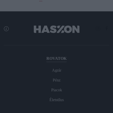
ROVATOK
Agrár
Pénz
Piacok
Életstílus