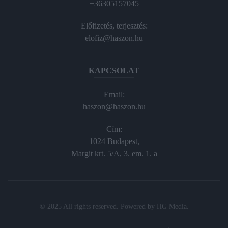
+36305157045
Előfizetés, terjesztés:
elofiz@haszon.hu
KAPCSOLAT
Email:
haszon@haszon.hu
Cím:
1024 Budapest,
Margit krt. 5/A, 3. em. 1. a
© 2025 All rights reserved. Powered by
HG Media
.