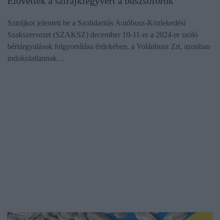
Elővették a sztrájkfegyvert a buszsofőrök
Sztrájkot jelentett be a Szolidaritás Autóbusz-Közlekedési
Szakszervezet (SZAKSZ) december 10-11-re a 2024-re szóló
bértárgyalások felgyorsítása érdekében, a Volánbusz Zrt. azonban
indokolatlannak…