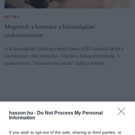
MUNKA
Megorrolt a kormány a közszolgálati
szakszervezetre
A Közszolgálati Érdekegyeztető Fórum (KÉF) pénteki ülését a
kormányzati oldal lemondja - közölte a Miniszterelnökség. A
szakszervezet "minimum furcsának" találja a döntést.
haszon.hu -
Do Not Process My Personal
Information
If you wish to opt-out of the sale, sharing to third parties, or