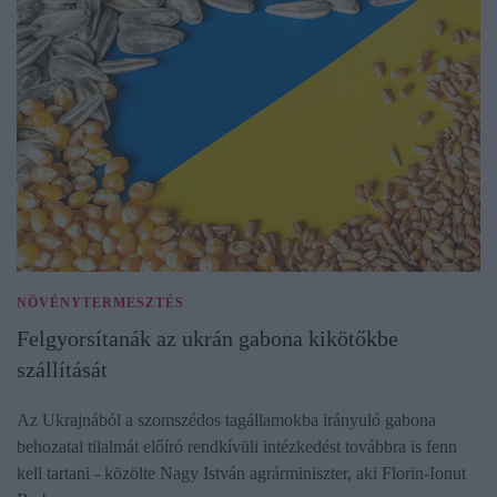
NÖVÉNYTERMESZTÉS
Felgyorsítanák az ukrán gabona kikötőkbe
szállítását
Az Ukrajnából a szomszédos tagállamokba irányuló gabona
behozatal tilalmát előíró rendkívüli intézkedést továbbra is fenn
kell tartani - közölte Nagy István agrárminiszter, aki Florin-Ionut