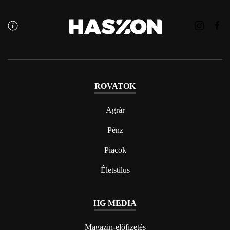
ROVATOK
Agrár
Pénz
Piacok
Életstílus
HG MEDIA
Magazin-előfizetés