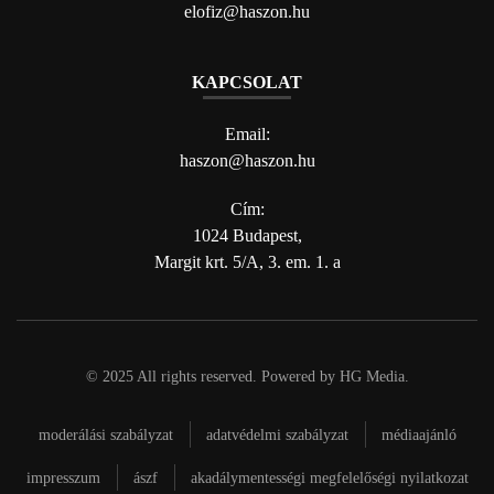
elofiz@haszon.hu
KAPCSOLAT
Email:
haszon@haszon.hu
Cím:
1024 Budapest,
Margit krt. 5/A, 3. em. 1. a
© 2025 All rights reserved. Powered by
HG Media
.
moderálási szabályzat
adatvédelmi szabályzat
médiaajánló
impresszum
ászf
akadálymentességi megfelelőségi nyilatkozat