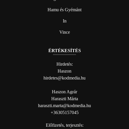
Hamu és Gyémánt
In
Vince
ÉRTÉKESÍTÉS
Hirdetés:
Haszon
hirdetes@kodmedia.hu
Haszon Agrár
Haraszti Márta
haraszti.marta@kodmedia.hu
+36305157045
Előfizetés, terjesztés: