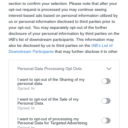
section to confirm your selection. Please note that after your
opt-out request is processed you may continue seeing
interest-based ads based on personal information utilized by
us or personal information disclosed to third parties prior to
your opt-out. You may separately opt-out of the further
disclosure of your personal information by third parties on the
IAB’s list of downstream participants. This information may
also be disclosed by us to third parties on the
IAB’s List of
Downstream Participants
that may further disclose it to other
third parties.
Please note that this website/app uses one or more Google
Personal Data Processing Opt Outs
services and may gather and store information including but
not limited to your visit or usage behaviour. You may click to
I want to opt-out of the Sharing of my
personal data.
grant or deny consent to Google and its third-party tags to
Opted In
use your data for below specified purposes in below Google
NÖVÉNYTERMESZTÉS
consent section.
I want to opt-out of the Sale of my
Personal Data.
Pár éve alig ismerték, ma már ez a legnépszerűbb
Opted In
spárgafajta
I want to opt-out of processing my
Personal Data for Targeted Advertising.
Egyre látványosabban tolódik a spárgapiac a zöld változat felé. A
Opted In