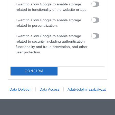
I want to allow Google to enable storage
related to functionality of the website or app.
I want to allow Google to enable storage
related to personalization.
I want to allow Google to enable storage
related to security, including authentication
functionality and fraud prevention, and other
MEZŐGAZDASÁG
user protection.
Próbára teszi a világ mezőgazdaságát Kína
óvatoskodása
CONFIRM
Kína élelmiszerből és műtrágyából is jóval nagyobb készleteket
halmozott fel, mint amennyi indokolt lenne – fejtette ki David
Malpass, a Világbank korábbi elnöke a BBC-nek. A szakember
Data Deletion
Data Access
Adatvédelmi szabályzat
szerint a…