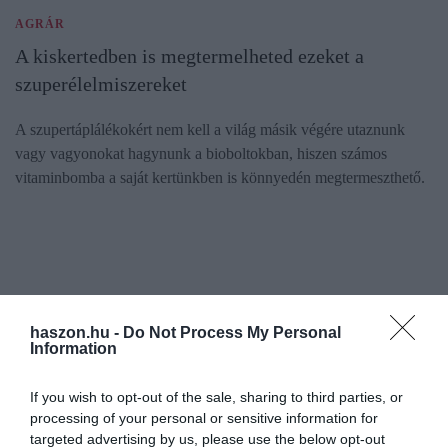
AGRÁR
A kiskertedben is megtermelheted ezeket a
szuperélelmiszereket
A szupertáplálékokért nem kell a világ másik végére utaznunk
vagy vagyonokat hagynunk a bioboltokban, hiszen számos
vitaminbomba a saját kertünkben is könnyedén megtermeszthető.
haszon.hu -
Do Not Process My Personal
Information
If you wish to opt-out of the sale, sharing to third parties, or
processing of your personal or sensitive information for
targeted advertising by us, please use the below opt-out