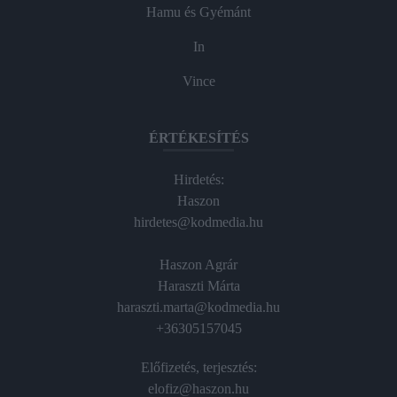
Hamu és Gyémánt
In
Vince
ÉRTÉKESÍTÉS
Hirdetés:
Haszon
hirdetes@kodmedia.hu
Haszon Agrár
Haraszti Márta
haraszti.marta@kodmedia.hu
+36305157045
Előfizetés, terjesztés:
elofiz@haszon.hu