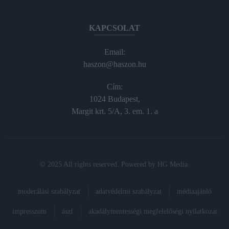
KAPCSOLAT
Email:
haszon@haszon.hu
Cím:
1024 Budapest,
Margit krt. 5/A, 3. em. 1. a
© 2025 All rights reserved. Powered by
HG Media
.
moderálási szabályzat
adatvédelmi szabályzat
médiaajánló
impresszum
ászf
akadálymentességi megfelelőségi nyilatkozat