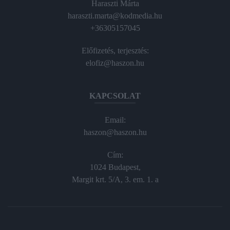
Haraszti Márta
haraszti.marta@kodmedia.hu
+36305157045
Előfizetés, terjesztés:
elofiz@haszon.hu
KAPCSOLAT
Email:
haszon@haszon.hu
Cím:
1024 Budapest,
Margit krt. 5/A, 3. em. 1. a