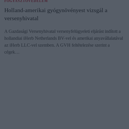
FOGYASZTÓVÉDELEM
Holland-amerikai gyógynövényest vizsgál a
versenyhivatal
A Gazdasági Versenyhivatal versenyfelügyeleti eljárást indított a
hollandiai iHerb Netherlands BV-vel és amerikai anyavállalatával
az iHerb LLC-vel szemben. A GVH feltételezése szerint a
cégek…