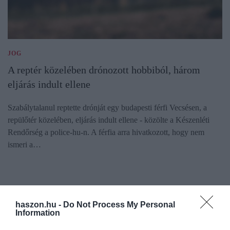
JOG
A reptér közelében drónozott hobbiból, három
eljárás indult ellene
Szabálytalanul reptette drónját egy budapesti férfi Vecsésen, a
repülőtér közelében, eljárás indult ellene - közölte a Készenléti
Rendőrség a police-hu-n. A férfia arra hivatkozott, hogy nem
ismeri a…
haszon.hu -
Do Not Process My Personal
Information