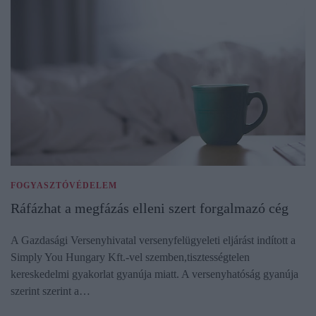
FOGYASZTÓVÉDELEM
Ráfázhat a megfázás elleni szert forgalmazó cég
A Gazdasági Versenyhivatal versenyfelügyeleti eljárást indított a
Simply You Hungary Kft.-vel szemben,tisztességtelen
kereskedelmi gyakorlat gyanúja miatt. A versenyhatóság gyanúja
szerint szerint a…