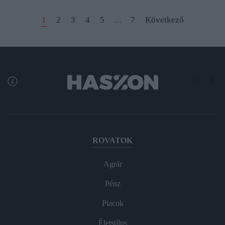
1
2
3
4
5
7
Következő
…
ROVATOK
Agrár
Pénz
Piacok
Életstílus