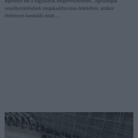
lépéseket tett a fogyasztók megtévesztésének , egészségük
veszélyeztetésének megakadályozása érdekében, amikor
élelmiszer-hamisítás miatt…