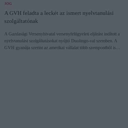
JOG
A GVH feladta a leckét az ismert nyelvtanulási
szolgáltatónak
A Gazdasági Versenyhivatal versenyfelügyeleti eljárást indított a
nyelvtanulási szolgáltatásokat nyújtó Duolingo-val szemben. A
GVH gyanúja szerint az amerikai vállalat több szempontból is…