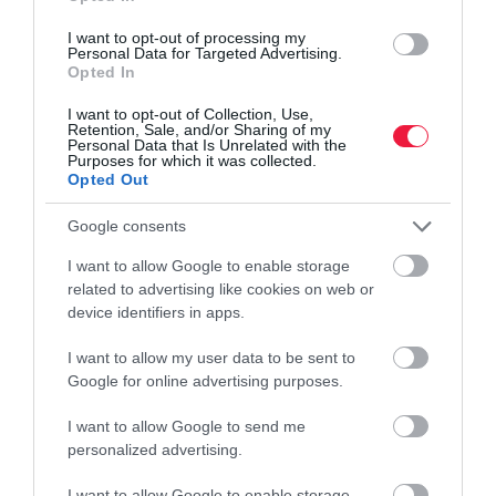
Gyanúsnak találta a Douglas akciózását, lépett a
I want to opt-out of processing my
versenyhivatal
Personal Data for Targeted Advertising.
Opted In
A Gazdasági Versenyhivatal versenyfelügyeleti eljárást indított a
I want to opt-out of Collection, Use,
Retention, Sale, and/or Sharing of my
"Parfümerie Douglas" Illatszer Kereskedelmi Kft.-vel szemben. A
Personal Data that Is Unrelated with the
GVH gyanúja szerint a vállalkozás akciótartási gyakorlata és…
Purposes for which it was collected.
Opted Out
Google consents
I want to allow Google to enable storage
related to advertising like cookies on web or
device identifiers in apps.
I want to allow my user data to be sent to
Google for online advertising purposes.
I want to allow Google to send me
personalized advertising.
I want to allow Google to enable storage