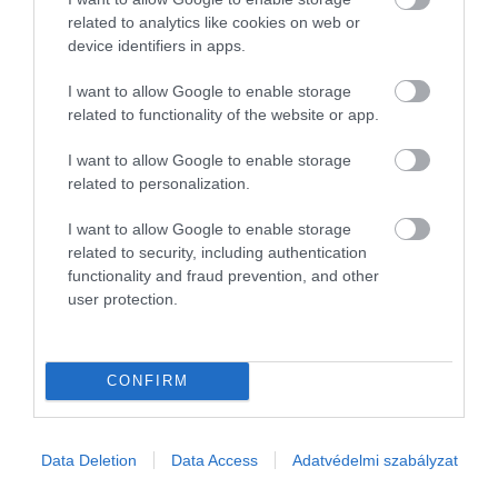
related to analytics like cookies on web or
device identifiers in apps.
I want to allow Google to enable storage
related to functionality of the website or app.
I want to allow Google to enable storage
related to personalization.
I want to allow Google to enable storage
related to security, including authentication
functionality and fraud prevention, and other
user protection.
FOGYASZTÓVÉDELEM
Így végződött a Lidl és a GVH csatája
CONFIRM
A Gazdasági Versenyhivatal jogsértés megállapítása nélkül lezárta
a Lidl Magyarország Kereskedelmi Bt. árelsőségi állításai miatt
Data Deletion
Data Access
Adatvédelmi szabályzat
indított versenyfelügyeleti eljárását, a boltlánc vállalta, hogy…