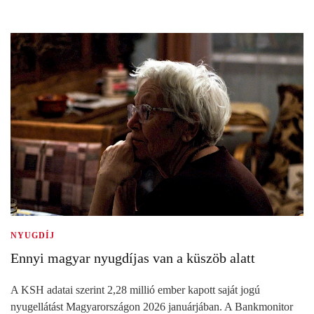
NYUGDÍJ
Ennyi magyar nyugdíjas van a küszöb alatt
A KSH adatai szerint 2,28 millió ember kapott saját jogú
nyugellátást Magyarországon 2026 januárjában. A Bankmonitor