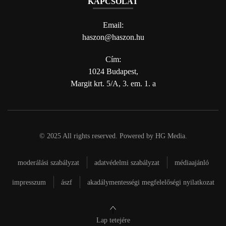
KAPCSOLAT
Email:
haszon@haszon.hu
Cím:
1024 Budapest,
Margit krt. 5/A, 3. em. 1. a
© 2025 All rights reserved. Powered by
HG Media
.
moderálási szabályzat
adatvédelmi szabályzat
médiaajánló
impresszum
ászf
akadálymentességi megfelelőségi nyilatkozat
Lap tetejére