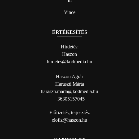
In
Vince
ÉRTÉKESÍTÉS
Hirdetés:
Haszon
hirdetes@kodmedia.hu
Haszon Agrár
Haraszti Márta
haraszti.marta@kodmedia.hu
+36305157045
Előfizetés, terjesztés:
elofiz@haszon.hu