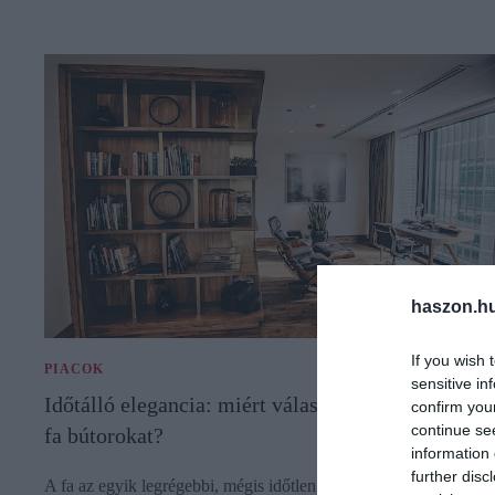
haszon.h
If you wish 
PIACOK
sensitive in
Időtálló elegancia: miért válasszunk természetes
confirm you
continue se
fa bútorokat?
information 
further disc
A fa az egyik legrégebbi, mégis időtlen anyag, ami mindig is