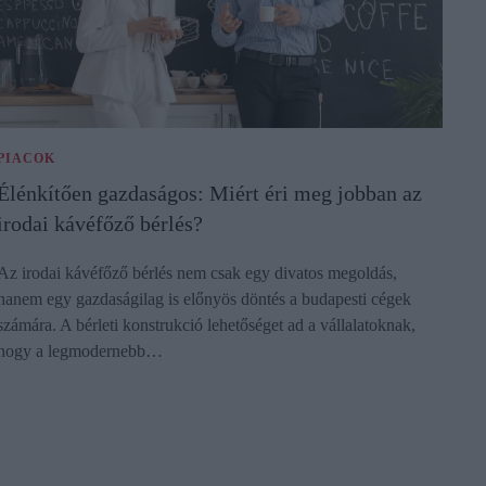
PIACOK
Élénkítően gazdaságos: Miért éri meg jobban az
irodai kávéfőző bérlés?
Az irodai kávéfőző bérlés nem csak egy divatos megoldás,
hanem egy gazdaságilag is előnyös döntés a budapesti cégek
számára. A bérleti konstrukció lehetőséget ad a vállalatoknak,
hogy a legmodernebb…