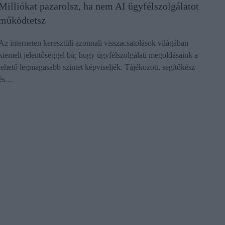
Milliókat pazarolsz, ha nem AI ügyfélszolgálatot
működtetsz
Az interneten keresztüli azonnali visszacsatolások világában
kiemelt jelentőséggel bír, hogy ügyfélszolgálati megoldásaink a
lehető legmagasabb szintet képviseljék. Tájékozott, segítőkész
és…