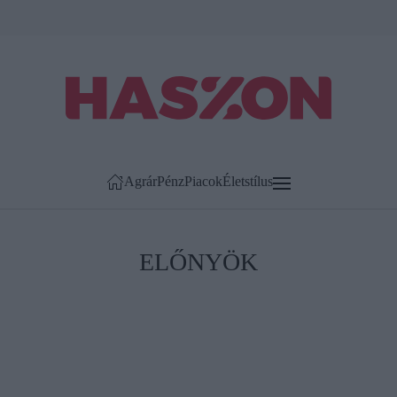
Agrár
Pénz
Piacok
Életstílus
ELŐNYÖK