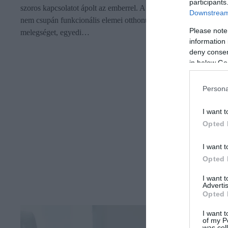
participants
szoros kapcsolatot ápolt az emberrel. A természetes fabútorok
Downstream 
nem csupán funkcionális elemei otthonunknak, hanem
Please note
melegséget, egyedi…
information 
deny consent
in below Go
Persona
I want t
Opted 
I want t
Opted 
I want 
Advertis
Opted 
I want t
of my P
was col