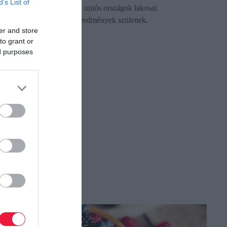
B’s List of
elektromos autót vásárolni uniós országok lakosai.
Magyarországon kiugró eredmények születtek.
er and store
to grant or
ed purposes