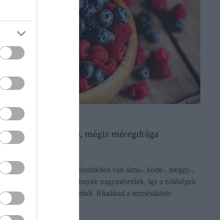
NÖVÉNYTERMESZTÉS
Nálunk is megtermő, mégis méregdrága
gyümölcsök
Jó, ha a saját kis gyümölcsösünkben van alma-, körte-, meggy-,
vagy szilvafa, de ezek többnyire nagyméretűek, így a zöldségek
egy részét kiszorítják a kertből. Ráadásul a termésükhöz
általában nem…