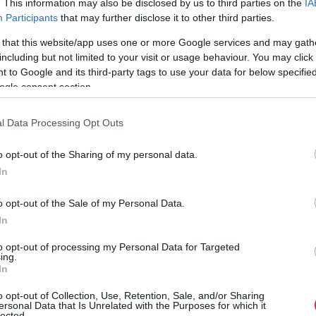
. This information may also be disclosed by us to third parties on the
IA
hagyományos fizetési modellben a munkavállalói juttatások
Participants
that may further disclose it to other third parties.
magas adóterhe miatt nehezen tud versenyképes bérezést
 that this website/app uses one or more Google services and may gath
nyújtani. Ez a helyzet gyakran…
including but not limited to your visit or usage behaviour. You may click 
 to Google and its third-party tags to use your data for below specifi
ogle consent section.
l Data Processing Opt Outs
o opt-out of the Sharing of my personal data.
In
o opt-out of the Sale of my Personal Data.
In
to opt-out of processing my Personal Data for Targeted
ing.
In
o opt-out of Collection, Use, Retention, Sale, and/or Sharing
ersonal Data that Is Unrelated with the Purposes for which it
lected.