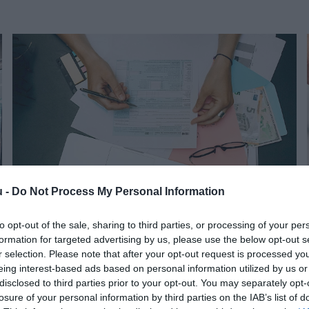
u -
Do Not Process My Personal Information
to opt-out of the sale, sharing to third parties, or processing of your per
MUNKA
formation for targeted advertising by us, please use the below opt-out s
Bérköltségek hatékony csökkentése: amit a
r selection. Please note that after your opt-out request is processed y
eing interest-based ads based on personal information utilized by us or
cafeteria bevezetéséről tudni kell
disclosed to third parties prior to your opt-out. You may separately opt-
losure of your personal information by third parties on the IAB’s list of
Számos cég küzd azzal a problémával 2024-ben is, hogy a