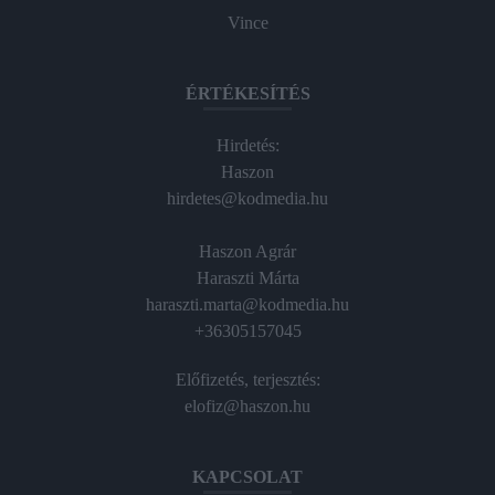
Vince
ÉRTÉKESÍTÉS
Hirdetés:
Haszon
hirdetes@kodmedia.hu
Haszon Agrár
Haraszti Márta
haraszti.marta@kodmedia.hu
+36305157045
Előfizetés, terjesztés:
elofiz@haszon.hu
KAPCSOLAT