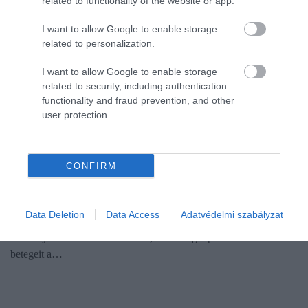
related to functionality of the website or app.
I want to allow Google to enable storage
related to personalization.
I want to allow Google to enable storage
related to security, including authentication
functionality and fraud prevention, and other
user protection.
JOG
Fájdalmas ítélet néz ki a hálapénzes vidéki
CONFIRM
szülészorvosnak
Jelentős pénzbüntetésre, felfüggesztett börtönre és foglalkozástól
Data Deletion
Data Access
Adatvédelmi szabályzat
eltiltásra ítélte szerdán nem jogerősen a Zalaegerszegi
Törvényszék azt a szülészorvost, aki a magánpraxisában kezelt
betegeit a…