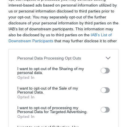
interest-based ads based on personal information utilized by
us or personal information disclosed to third parties prior to
your opt-out. You may separately opt-out of the further
disclosure of your personal information by third parties on the
IAB’s list of downstream participants. This information may
also be disclosed by us to third parties on the
IAB’s List of
Downstream Participants
that may further disclose it to other
third parties.
Please note that this website/app uses one or more Google
Personal Data Processing Opt Outs
services and may gather and store information including but
not limited to your visit or usage behaviour. You may click to
I want to opt-out of the Sharing of my
personal data.
grant or deny consent to Google and its third-party tags to
Opted In
use your data for below specified purposes in below Google
consent section.
JOG
I want to opt-out of the Sale of my
Personal Data.
Ismert magyar cég részvényeit manipulálta,
Opted In
lecsapott rá az MNB
I want to opt-out of processing my
Personal Data for Targeted Advertising.
Opted In
Az MNB 10 millió forint piacfelügyeleti bírságot szabott ki egy
magánszemélyre a piaci visszaélésekről szóló uniós rendeletben