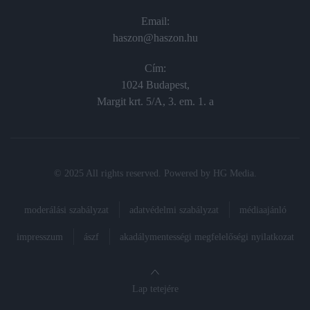
Email:
haszon@haszon.hu
Cím:
1024 Budapest,
Margit krt. 5/A, 3. em. 1. a
© 2025 All rights reserved. Powered by
HG Media
.
moderálási szabályzat
adatvédelmi szabályzat
médiaajánló
impresszum
ászf
akadálymentességi megfelelőségi nyilatkozat
Lap tetejére