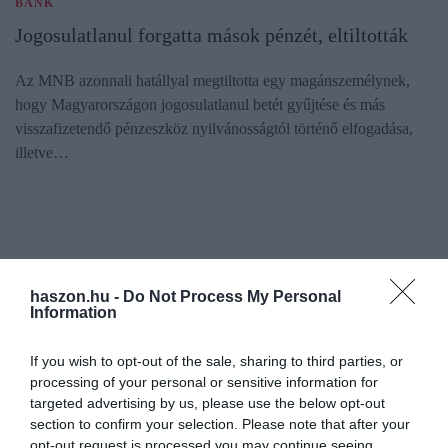
BANK
Jogosulatlanul forgatta mások pénzét, eltiltották
Az MNB azonnali hatállyal megtiltotta egy magánszemélynek,
hogy Magyarországon jogosulatlanul betét gyűjtése és más
visszafizetendő pénzeszköz nyilvánosságtól történő elfogadása,
illetve…
haszon.hu -
Do Not Process My Personal
Information
If you wish to opt-out of the sale, sharing to third parties, or
processing of your personal or sensitive information for
targeted advertising by us, please use the below opt-out
section to confirm your selection. Please note that after your
opt-out request is processed you may continue seeing